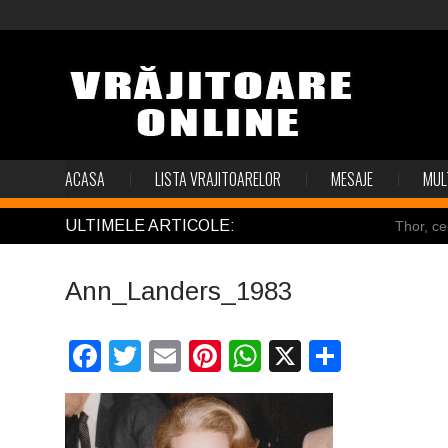
ACASA
LISTA VRAJITOARELOR
MESAJE
MUL
ULTIMELE ARTICOLE:
Thor, ce
Pincoya
Ann_Landers_1983
Mulţi so
Salvat de
Facebook
Twitter
Email
Pinterest
WhatsApp
X
Partaj
Structur