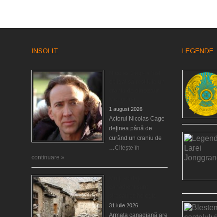
INSOLIT
LEGENDE
Nicolas Cage a fost
obligat să restituie un
craniu de dinozaur
Mongoliei
1 august 2026
Actorul Nicolas Cage
deţinea până de
curând un craniu de
…
Citește în
continuare »
Mulţi soldaţi
canadieni sunt
stresaţi psihologic
31 iulie 2026
Armata canadiană are