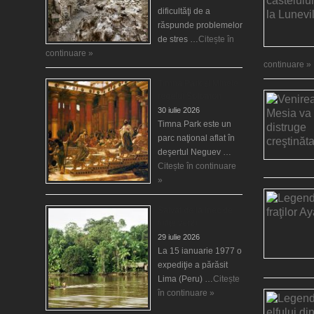
dificultăţi de a
răspunde problemelor
de stres …
Citește în
continuare »
continuare »
Timna Park şi Minele
regelui Solomon
30 iulie 2026
Timna Park este un
parc naţional aflat în
deşertul Neguev …
Citește în continuare
»
Salvat de la înec de
fiinţe verzi
29 iulie 2026
La 15 ianuarie 1977 o
expediţie a părăsit
Lima (Peru) …
Citește
în continuare »