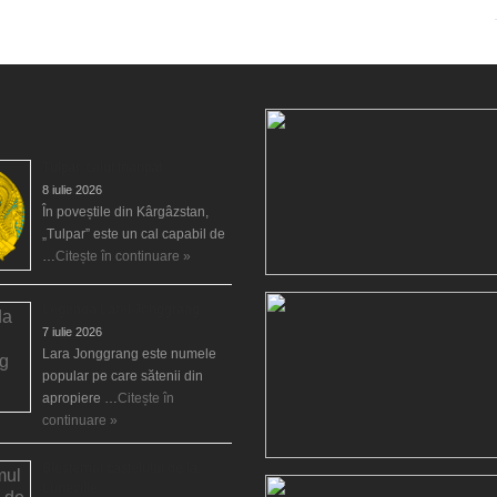
Tulpar, calul înaripat
8 iulie 2026
În poveștile din Kârgâzstan,
„Tulpar” este un cal capabil de
…
Citește în continuare »
Legenda Larei Jonggrang
7 iulie 2026
Lara Jonggrang este numele
popular pe care sătenii din
apropiere …
Citește în
continuare »
Blestemul castelului de la
Luneville