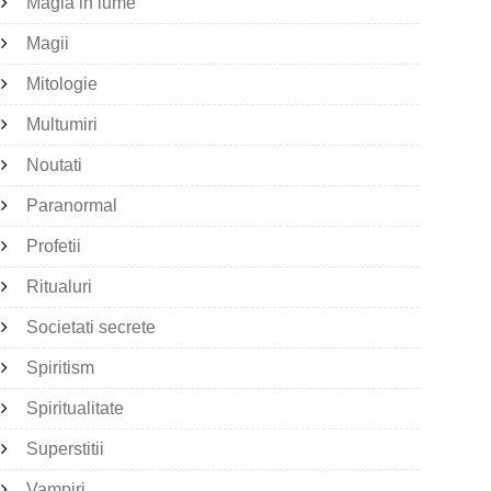
Magia in lume
Magii
Mitologie
Multumiri
Noutati
Paranormal
Profetii
Ritualuri
Societati secrete
Spiritism
Spiritualitate
Superstitii
Vampiri