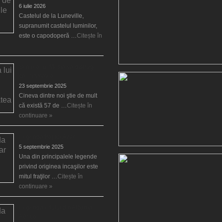
6 iulie 2026
Castelul de la Luneville,
supranumit castelul luminilor,
este o capodoperă …
Citește în
Venirea lui Mesia va distruge
creştinătatea
23 septembrie 2025
Cineva dintre noi ştie de mult
că există 57 de …
Citește în
continuare »
Legenda fraţilor Ayar
5 septembrie 2025
Una din principalele legende
privind originea incaşilor este
mitul fraţilor …
Citește în
continuare »
Legenda elfului din Albania,
Aërico