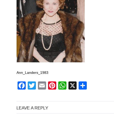
Ann_Landers_1983
Facebook
Twitter
Email
Pinterest
WhatsApp
X
Partaj
LEAVE A REPLY