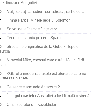
de dinozaur Mongoliei
Mulţi soldaţi canadieni sunt stresaţi psihologic
Timna Park şi Minele regelui Solomon
Salvat de la înec de fiinţe verzi
Fenomen straniu pe cerul Spaniei
Structurile enigmatice de la Gobelki Tepe din
Turcia
Miracolul Mike, cocoşul care a trăit 18 luni fără
cap
KGB-ul a înregistrat rasele extraterestre care ne
vizitează planeta
Ce secrete ascunde Antarctica?
În largul coastelor Australiei a fost filmată o sirenă
Omul zburător din Kazakhstan