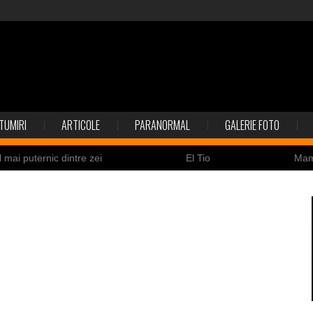
TUMIRI
ARTICOLE
PARANORMAL
GALERIE FOTO
l mai puternic dintre zei
El Tio
Ma
Nicolas Cage a fost obligat să restituie un craniu de
ldaţi canadieni sunt stresaţi psihologic
Timna Park şi 
 la înec de fiinţe verzi
Fenomen straniu pe cerul Spa
ează
ile enigmatice de la Gobelki Tepe din Turcia