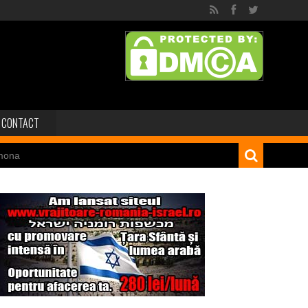
CONTACT
mona
 dinozaur Mongoliei
Minele regelui Solomon
niei