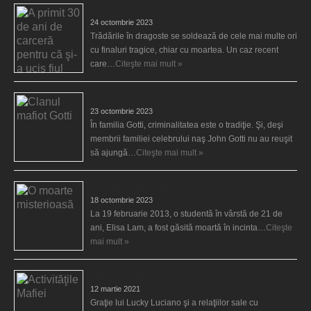
A primit 30 de ani de carceră pentru că şi-a ucis fiul
24 octombrie 2023
Trădările în dragoste se soldează de cele mai multe ori
cu finaluri tragice, chiar cu moartea. Un caz recent
care…
Citeşte mai mult »
Clanul mafiot Gotti
23 octombrie 2023
În familia Gotti, criminalitatea este o tradiţie. Şi, deşi
membrii familiei celebrului naş John Gotti nu au reuşit
să ajungă…
Citeşte mai mult »
O moarte misterioasă
18 octombrie 2023
La 19 februarie 2013, o studentă în vârstă de 21 de
ani, Elisa Lam, a fost găsită moartă în incinta…
Citeşte
mai mult »
Activităţile Mafiei
12 martie 2021
Graţie lui Lucky Luciano şi a relaţiilor sale cu