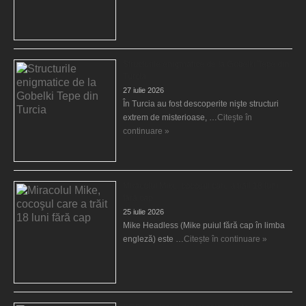
Structurile enigmatice de la Gobelki Tepe din
Turcia
27 iulie 2026
În Turcia au fost descoperite nişte structuri
extrem de misterioase, …
Citește în
continuare »
Miracolul Mike, cocoşul care a trăit 18 luni
fără cap
25 iulie 2026
Mike Headless (Mike puiul fără cap în limba
engleză) este …
Citește în continuare »