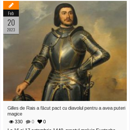
Feb
20
2023
Gilles de Rais a făcut pact cu diavolul pentru a avea puteri
magice
330
0
0