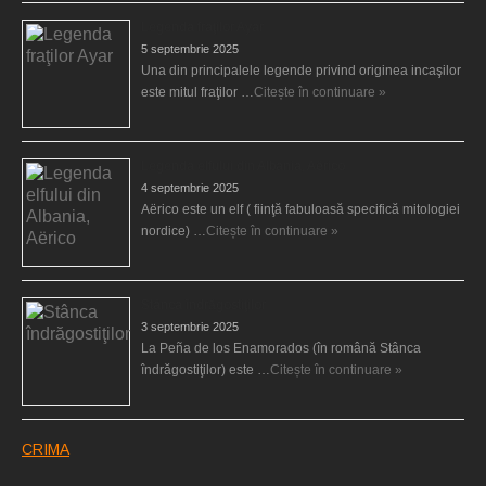
Legenda fraţilor Ayar
5 septembrie 2025
Una din principalele legende privind originea incaşilor
este mitul fraţilor …
Citește în continuare »
Legenda elfului din Albania, Aërico
4 septembrie 2025
Aërico este un elf ( fiinţă fabuloasă specifică mitologiei
nordice) …
Citește în continuare »
Stânca îndrăgostiţilor
3 septembrie 2025
La Peña de los Enamorados (în română Stânca
îndrăgostiţilor) este …
Citește în continuare »
CRIMA