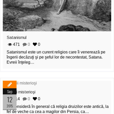
Satanismul
471
0
0
Satanismul este un curent religios care îi venerează pe
îngerii decăzuţi şi pe şeful lor de necontestat, Satana.
Evreii înţeleg…
Sep
Druizii misterioşi
12
114
0
0
2015
Se consideră în general că religia druizilor este antică, la
fel de veche ca cea a magilor din Persia, ca…