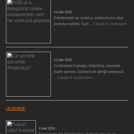
KGB-ul a înregistrat rasele extraterestre care
ne vizitează planeta
24 iulie 2026
Extratereştrii au vizitat şi vizitează non stop
planeta noastră. Sunt …
Citește în continuare
»
Ce secrete ascunde Antarctica?
23 iulie 2026
Continentul îngheţat, Antarctica, ascunde
multe secrete. Oamenii de ştiinţă sondează
…
Citește în continuare »
LEGENDE
Tulpar, calul înaripat
8 iulie 2026