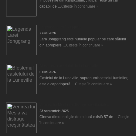
În poveștile din Kârgâzstan, „Tulpar” este un cal
capabil de …
Citește în continuare »
Legenda Larei Jonggrang
7 iulie 2026
Lara Jonggrang este numele popular pe care sătenii
din apropiere …
Citește în continuare »
Blestemul castelului de la Luneville
6 iulie 2026
Castelul de la Luneville, supranumit castelul luminilor,
este o capodoperă …
Citește în continuare »
Venirea lui Mesia va distruge creştinătatea
23 septembrie 2025
Cineva dintre noi ştie de mult că există 57 de …
Citește
în continuare »