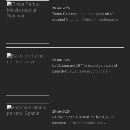
Timna Park şi Minele regelui Solomon
30 iulie 2026
Timna Park este un parc naţional aflat în
deşertul Neguev …
Citește în continuare »
Salvat de la înec de fiinţe verzi
29 iulie 2026
La 15 ianuarie 1977 o expediţie a părăsit
Lima (Peru) …
Citește în continuare »
Fenomen straniu pe cerul Spaniei
28 iulie 2026
Pe cerul Spaniei a avut loc, în 2014, un
fenomen …
Citește în continuare »