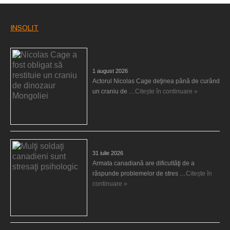
INSOLIT
Nicolas Cage a fost obligat să restituie un
craniu de dinozaur Mongoliei
1 august 2026
Actorul Nicolas Cage deţinea până de curând
un craniu de …
Citește în continuare »
Mulţi soldaţi canadieni sunt stresaţi psihologic
31 iulie 2026
Armata canadiană are dificultăţi de a
răspunde problemelor de stres …
Citește în
continuare »