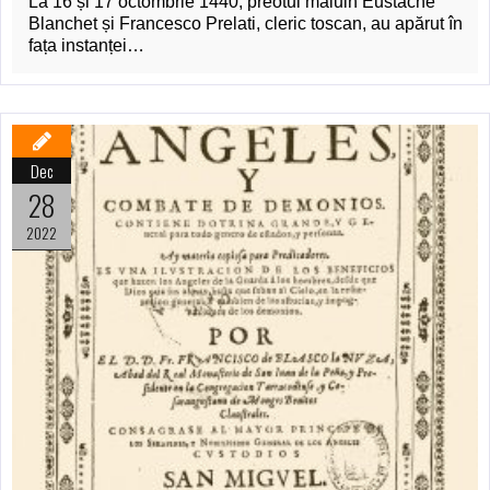
La 16 și 17 octombrie 1440, preotul maluin Eustache
Blanchet și Francesco Prelati, cleric toscan, au apărut în
fața instanței…
Dec
28
2022