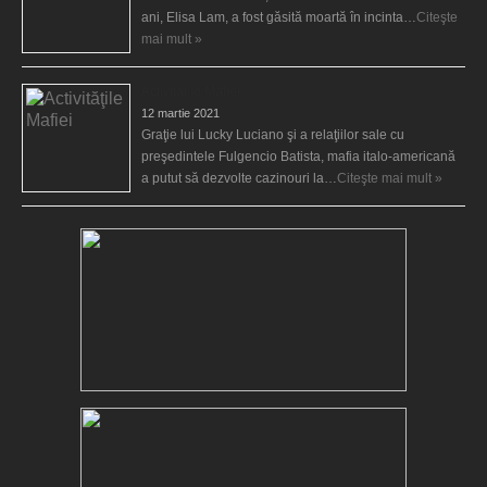
ani, Elisa Lam, a fost găsită moartă în incinta…
Citeşte
mai mult »
Activităţile Mafiei
12 martie 2021
Graţie lui Lucky Luciano şi a relaţiilor sale cu
preşedintele Fulgencio Batista, mafia italo-americană
a putut să dezvolte cazinouri la…
Citeşte mai mult »