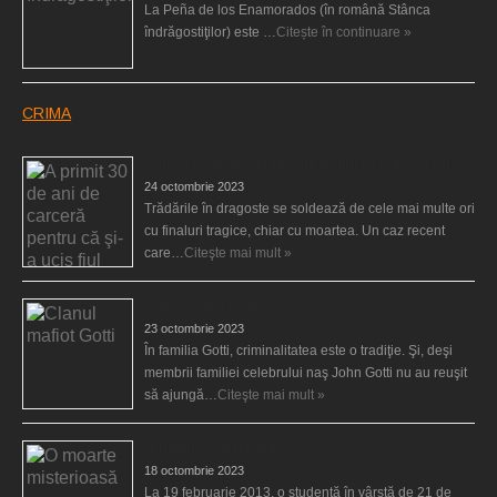
La Peña de los Enamorados (în română Stânca
îndrăgostiţilor) este …
Citește în continuare »
CRIMA
A primit 30 de ani de carceră pentru că şi-a ucis fiul
24 octombrie 2023
Trădările în dragoste se soldează de cele mai multe ori
cu finaluri tragice, chiar cu moartea. Un caz recent
care…
Citeşte mai mult »
Clanul mafiot Gotti
23 octombrie 2023
În familia Gotti, criminalitatea este o tradiţie. Şi, deşi
membrii familiei celebrului naş John Gotti nu au reuşit
să ajungă…
Citeşte mai mult »
O moarte misterioasă
18 octombrie 2023
La 19 februarie 2013, o studentă în vârstă de 21 de