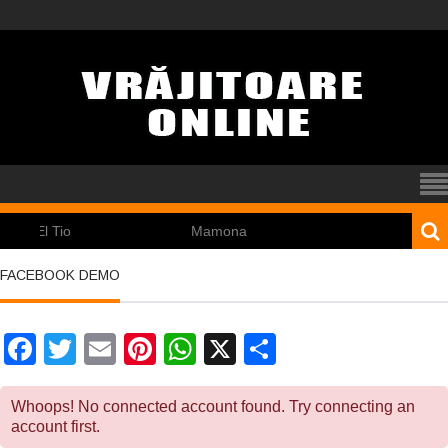
El Tio
Mamona
Pincoya
FACEBOOK DEMO
Facebook
Twitter
Email
Pinterest
WhatsApp
X
Partajează
Whoops! No connected account found. Try connecting an
account first.