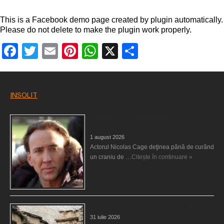
This is a Facebook demo page created by plugin automatically.
Please do not delete to make the plugin work properly.
Facebook
Twitter
Email
Pinterest
WhatsApp
X
Partajează
INSOLIT
Nicolas Cage a fost obligat să restituie un
craniu de dinozaur Mongoliei
1 august 2026
Actorul Nicolas Cage deţinea până de curând
un craniu de …
Citește în continuare »
Mulţi soldaţi canadieni sunt stresaţi psihologic
31 iulie 2026