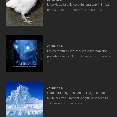
Mike Headless (Mike puiul fără cap în limba
engleză) este …
Citește în continuare »
KGB-ul a înregistrat rasele extraterestre care
ne vizitează planeta
24 iulie 2026
Extratereştrii au vizitat şi vizitează non stop
planeta noastră. Sunt …
Citește în continuare
»
Ce secrete ascunde Antarctica?
23 iulie 2026
Continentul îngheţat, Antarctica, ascunde
multe secrete. Oamenii de ştiinţă sondează
…
Citește în continuare »