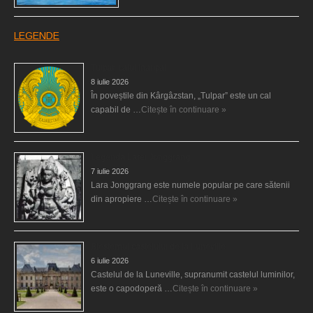
LEGENDE
Tulpar, calul înaripat
8 iulie 2026
În poveștile din Kârgâzstan, „Tulpar” este un cal
capabil de …
Citește în continuare »
Legenda Larei Jonggrang
7 iulie 2026
Lara Jonggrang este numele popular pe care sătenii
din apropiere …
Citește în continuare »
Blestemul castelului de la Luneville
6 iulie 2026
Castelul de la Luneville, supranumit castelul luminilor,
este o capodoperă …
Citește în continuare »