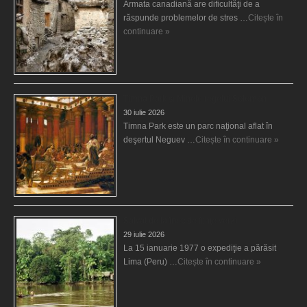
Armata canadiană are dificultăţi de a
răspunde problemelor de stres …
Citește în
continuare »
Timna Park şi Minele regelui Solomon
30 iulie 2026
Timna Park este un parc naţional aflat în
deşertul Neguev …
Citește în continuare »
Salvat de la înec de fiinţe verzi
29 iulie 2026
La 15 ianuarie 1977 o expediţie a părăsit
Lima (Peru) …
Citește în continuare »