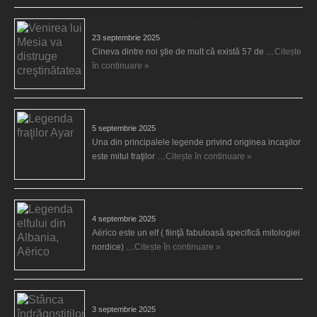
Venirea lui Mesia va distruge creştinătatea
23 septembrie 2025
Cineva dintre noi ştie de mult că există 57 de …
Citește
în continuare »
Legenda fraţilor Ayar
5 septembrie 2025
Una din principalele legende privind originea incaşilor
este mitul fraţilor …
Citește în continuare »
Legenda elfului din Albania, Aërico
4 septembrie 2025
Aërico este un elf ( fiinţă fabuloasă specifică mitologiei
nordice) …
Citește în continuare »
Stânca îndrăgostiţilor
3 septembrie 2025