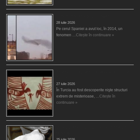
Fenomen straniu pe cerul Spaniei
28 iulie 2026
Pe cerul Spaniei a avut loc, în 2014, un
fenomen …
Citește în continuare »
Structurile enigmatice de la Gobelki Tepe din
Turcia
27 iulie 2026
În Turcia au fost descoperite nişte structuri
extrem de misterioase, …
Citește în
continuare »
Miracolul Mike, cocoşul care a trăit 18 luni
fără cap
25 iulie 2026