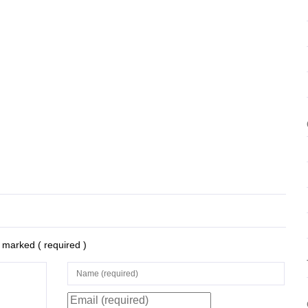
ează
re marked
( required )