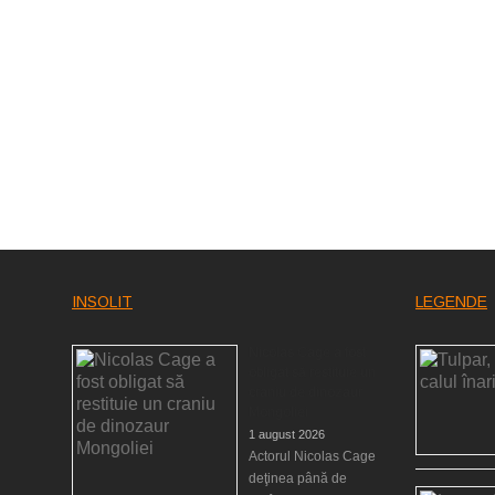
INSOLIT
LEGENDE
Nicolas Cage a fost
obligat să restituie un
craniu de dinozaur
Mongoliei
1 august 2026
Actorul Nicolas Cage
deţinea până de