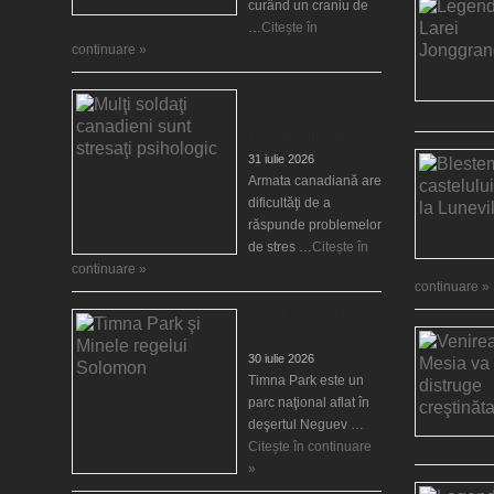
curând un craniu de
…
Citește în
continuare »
Mulţi soldaţi
canadieni sunt
stresaţi psihologic
31 iulie 2026
Armata canadiană are
dificultăţi de a
răspunde problemelor
de stres …
Citește în
continuare »
continuare »
Timna Park şi Minele
regelui Solomon
30 iulie 2026
Timna Park este un
parc naţional aflat în
deşertul Neguev …
Citește în continuare
»