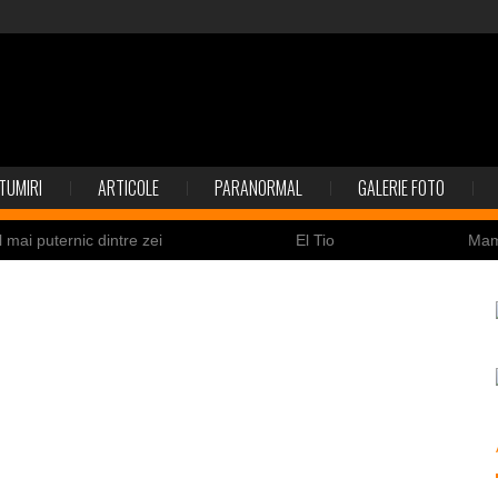
TUMIRI
ARTICOLE
PARANORMAL
GALERIE FOTO
l mai puternic dintre zei
El Tio
Ma
Nicolas Cage a fost obligat să restituie un craniu de
ldaţi canadieni sunt stresaţi psihologic
Timna Park şi 
 la înec de fiinţe verzi
Fenomen straniu pe cerul Spa
ează
ile enigmatice de la Gobelki Tepe din Turcia