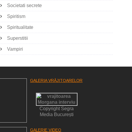
Societati secrete
Spiritism
Spiritualitate
Superstitii
Vampiri
GALERIA VRĂJITOARELOR
Copyright Segra
Media București
GALERIE VIDEO