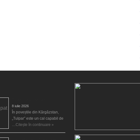
Tulpar, calul înaripat
8 iulie 2026
În poveștile din Kârgâzstan,
„Tulpar” este un cal capabil de
…
Citește în continuare »
Legenda Larei Jonggrang