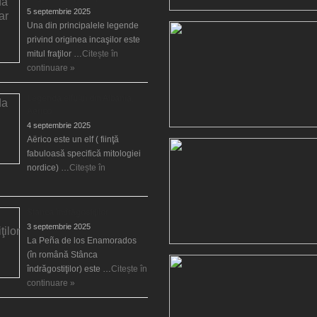
5 septembrie 2025
Una din principalele legende
privind originea incaşilor este
mitul fraţilor …
Citește în
continuare »
Legenda elfului din Albania,
Aërico
4 septembrie 2025
Aërico este un elf ( fiinţă
fabuloasă specifică mitologiei
nordice) …
Citește în
Stânca îndrăgostiţilor
3 septembrie 2025
La Peña de los Enamorados
(în română Stânca
îndrăgostiţilor) este …
Citește în
continuare »