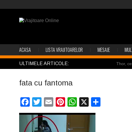
ACASA
LISTA VRAJITOARELOR
MESAJE
MUL
ULTIMELE ARTICOLE:
Thor, ce
Pincoya
fata cu fantoma
Mulţi so
Salvat de
Facebook
Twitter
Email
Pinterest
WhatsApp
X
Partaj
Structur