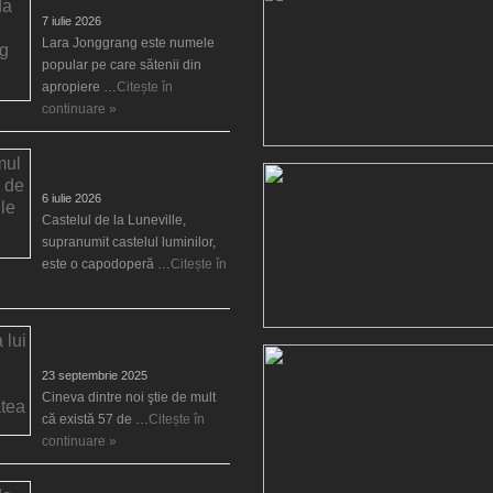
7 iulie 2026
Lara Jonggrang este numele
popular pe care sătenii din
apropiere …
Citește în
continuare »
Blestemul castelului de la
Luneville
6 iulie 2026
Castelul de la Luneville,
supranumit castelul luminilor,
este o capodoperă …
Citește în
Venirea lui Mesia va distruge
creştinătatea
23 septembrie 2025
Cineva dintre noi ştie de mult
că există 57 de …
Citește în
continuare »
Legenda fraţilor Ayar