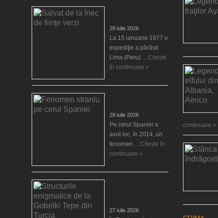
Salvat de la înec de
fiinţe verzi
29 iulie 2026
La 15 ianuarie 1977 o
expediţie a părăsit
Lima (Peru) …
Citește
în continuare »
Fenomen straniu pe
cerul Spaniei
28 iulie 2026
Pe cerul Spaniei a
continuare »
avut loc, în 2014, un
fenomen …
Citește în
continuare »
Structurile enigmatice
de la Gobelki Tepe din
Turcia
27 iulie 2026