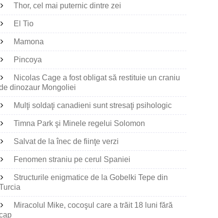
Thor, cel mai puternic dintre zei
El Tio
Mamona
Pincoya
Nicolas Cage a fost obligat să restituie un craniu
de dinozaur Mongoliei
Mulţi soldaţi canadieni sunt stresaţi psihologic
Timna Park şi Minele regelui Solomon
Salvat de la înec de fiinţe verzi
Fenomen straniu pe cerul Spaniei
Structurile enigmatice de la Gobelki Tepe din
Turcia
Miracolul Mike, cocoşul care a trăit 18 luni fără
cap