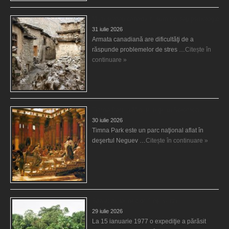
Mulţi soldaţi canadieni sunt stresaţi psihologic
31 iulie 2026
Armata canadiană are dificultăţi de a
răspunde problemelor de stres …
Citește în
continuare »
Timna Park şi Minele regelui Solomon
30 iulie 2026
Timna Park este un parc naţional aflat în
deşertul Neguev …
Citește în continuare »
Salvat de la înec de fiinţe verzi
29 iulie 2026
La 15 ianuarie 1977 o expediţie a părăsit