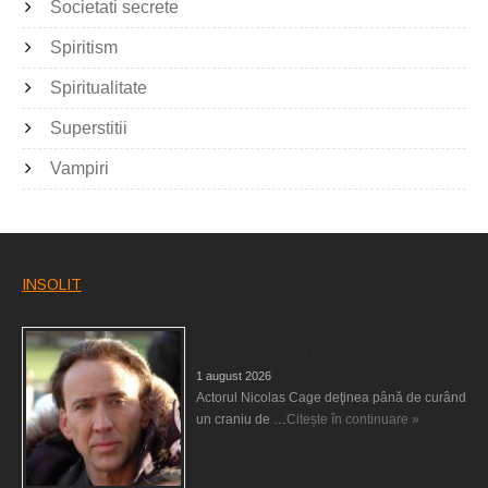
Societati secrete
Spiritism
Spiritualitate
Superstitii
Vampiri
INSOLIT
Nicolas Cage a fost obligat să restituie un
craniu de dinozaur Mongoliei
1 august 2026
Actorul Nicolas Cage deţinea până de curând
un craniu de …
Citește în continuare »