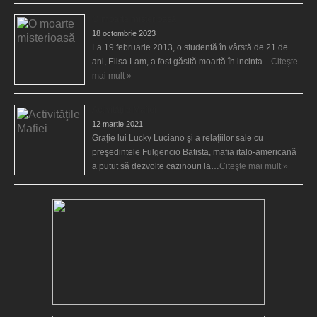
O moarte misterioasă
18 octombrie 2023
La 19 februarie 2013, o studentă în vârstă de 21 de
ani, Elisa Lam, a fost găsită moartă în incinta…
Citeşte
mai mult »
Activităţile Mafiei
12 martie 2021
Graţie lui Lucky Luciano şi a relaţiilor sale cu
preşedintele Fulgencio Batista, mafia italo-americană
a putut să dezvolte cazinouri la…
Citeşte mai mult »