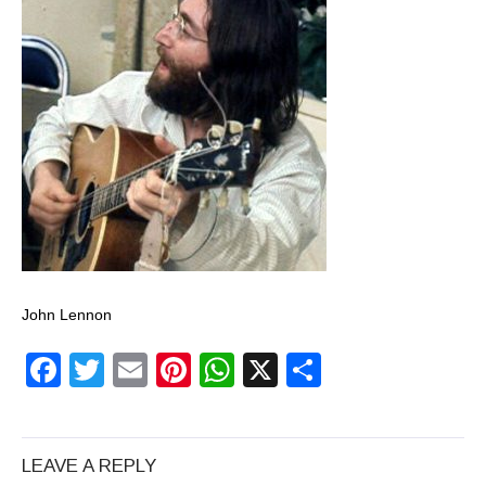
John Lennon
Facebook
Twitter
Email
Pinterest
WhatsApp
X
Partajeaz
LEAVE A REPLY