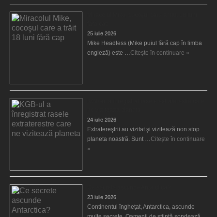
Miracolul Mike, cocoşul care a trăit 18 luni
fără cap
25 iulie 2026
Mike Headless (Mike puiul fără cap în limba
engleză) este …
Citește în continuare »
KGB-ul a înregistrat rasele extraterestre care
ne vizitează planeta
24 iulie 2026
Extratereştrii au vizitat şi vizitează non stop
planeta noastră. Sunt …
Citește în continuare
»
Ce secrete ascunde Antarctica?
23 iulie 2026
Continentul îngheţat, Antarctica, ascunde
multe secrete. Oamenii de ştiinţă sondează