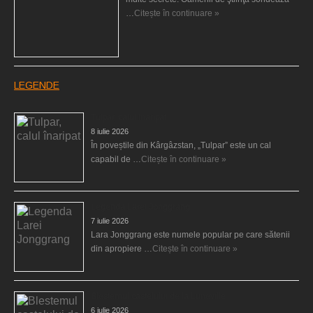
…
Citește în continuare »
LEGENDE
Tulpar, calul înaripat
8 iulie 2026
În poveștile din Kârgâzstan, „Tulpar” este un cal
capabil de …
Citește în continuare »
Legenda Larei Jonggrang
7 iulie 2026
Lara Jonggrang este numele popular pe care sătenii
din apropiere …
Citește în continuare »
Blestemul castelului de la Luneville
6 iulie 2026