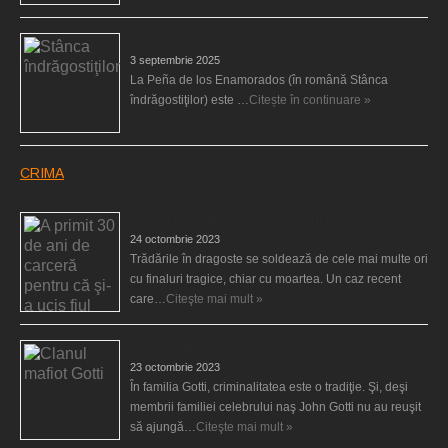
Stânca îndrăgostiţilor
3 septembrie 2025
La Peña de los Enamorados (în română Stânca
îndrăgostiţilor) este …
Citește în continuare »
CRIMA
A primit 30 de ani de carceră pentru că şi-a ucis fiul
24 octombrie 2023
Trădările în dragoste se soldează de cele mai multe ori
cu finaluri tragice, chiar cu moartea. Un caz recent
care…
Citeşte mai mult »
Clanul mafiot Gotti
23 octombrie 2023
În familia Gotti, criminalitatea este o tradiţie. Şi, deşi
membrii familiei celebrului naş John Gotti nu au reuşit
să ajungă…
Citeşte mai mult »