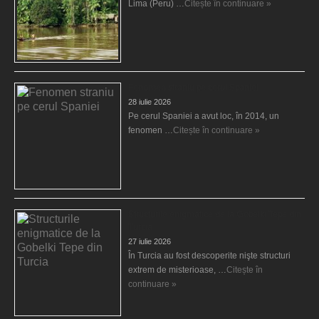
Lima (Peru) …
Citește în continuare »
Fenomen straniu pe cerul Spaniei
28 iulie 2026
Pe cerul Spaniei a avut loc, în 2014, un
fenomen …
Citește în continuare »
Structurile enigmatice de la Gobelki Tepe din
Turcia
27 iulie 2026
În Turcia au fost descoperite nişte structuri
extrem de misterioase, …
Citește în
continuare »