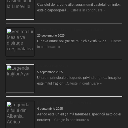
Castelul de la Luneville, supranumit castelul luminilor,
este o capodoperă …
Citește în continuare »
Venirea lui Mesia va distruge creştinătatea
23 septembrie 2025
Cineva dintre noi ştie de mult că există 57 de …
Citește
în continuare »
Legenda fraţilor Ayar
5 septembrie 2025
Una din principalele legende privind originea incaşilor
este mitul fraţilor …
Citește în continuare »
Legenda elfului din Albania, Aërico
4 septembrie 2025
Aërico este un elf ( fiinţă fabuloasă specifică mitologiei
nordice) …
Citește în continuare »