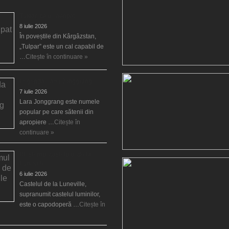
Tulpar, calul înaripat
8 iulie 2026
În poveștile din Kârgâzstan,
„Tulpar” este un cal capabil de
…
Citește în continuare »
Legenda Larei Jonggrang
7 iulie 2026
Lara Jonggrang este numele
popular pe care sătenii din
apropiere …
Citește în
continuare »
Blestemul castelului de la
Luneville
6 iulie 2026
Castelul de la Luneville,
supranumit castelul luminilor,
este o capodoperă …
Citește în