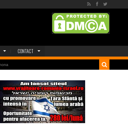
CONTACT
mona
 dinozaur Mongoliei
Minele regelui Solomon
niei