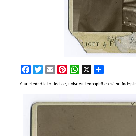
Facebook
Twitter
Email
Pinterest
WhatsApp
X
Partaj
Atunci când iei o decizie, universul conspiră ca să se îndepl