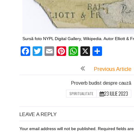
Sursă foto NYPL Digital Gallery, Wikipedia. Autor Elliott & F
Facebook
Twitter
Email
Pinterest
WhatsApp
X
Partaj
Previous Article
Proverb budist despre cauză
23 IULIE 2023
SPIRITUALITATE
LEAVE A REPLY
Your email address will not be published. Required fields a