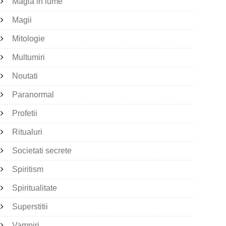
Magia in lume
Magii
Mitologie
Multumiri
Noutati
Paranormal
Profetii
Ritualuri
Societati secrete
Spiritism
Spiritualitate
Superstitii
Vampiri