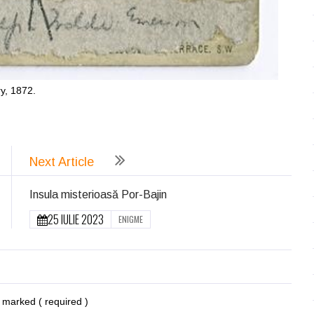
ry, 1872.
ează
Next Article
Insula misterioasă Por-Bajin
25 IULIE 2023
ENIGME
re marked
( required )