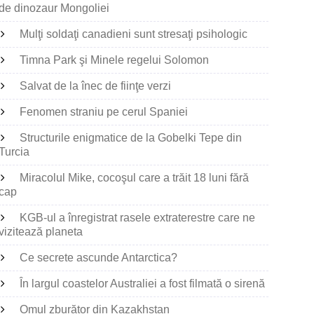
de dinozaur Mongoliei
Mulţi soldaţi canadieni sunt stresaţi psihologic
Timna Park şi Minele regelui Solomon
Salvat de la înec de fiinţe verzi
Fenomen straniu pe cerul Spaniei
Structurile enigmatice de la Gobelki Tepe din
Turcia
Miracolul Mike, cocoşul care a trăit 18 luni fără
cap
KGB-ul a înregistrat rasele extraterestre care ne
vizitează planeta
Ce secrete ascunde Antarctica?
În largul coastelor Australiei a fost filmată o sirenă
Omul zburător din Kazakhstan