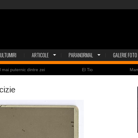
ULTUMIRI
ARTICOLE
PARANORMAL
GALERIE FOTO
l mai puternic dintre zei
El Tio
Ma
Nicolas Cage a fost obligat să restituie un craniu de
izie
ldaţi canadieni sunt stresaţi psihologic
Timna Park şi 
 la înec de fiinţe verzi
Fenomen straniu pe cerul Spa
ile enigmatice de la Gobelki Tepe din Turcia