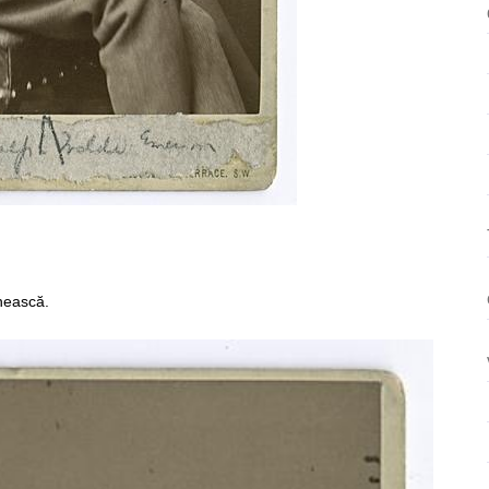
ează
inească.