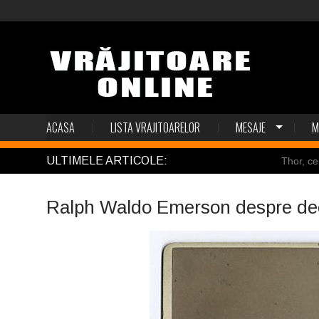
ACASA
LISTA VRAJITOARELOR
MESAJE
M
ULTIMELE ARTICOLE:
Thor, ce
Pincoya
Ralph Waldo Emerson despre dec
Mulţi so
Salvat de
Structur