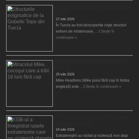
Structurile enigmatice de la Gobelki Tepe din
Turcia
27 iulie 2026
În Turcia au fost descoperite nişte structuri
extrem de misterioase, …
Citește în
continuare »
Miracolul Mike, cocoşul care a trăit 18 luni
fără cap
25 iulie 2026
Mike Headless (Mike puiul fără cap în limba
engleză) este …
Citește în continuare »
KGB-ul a înregistrat rasele extraterestre care
ne vizitează planeta
24 iulie 2026
Extratereştrii au vizitat şi vizitează non stop