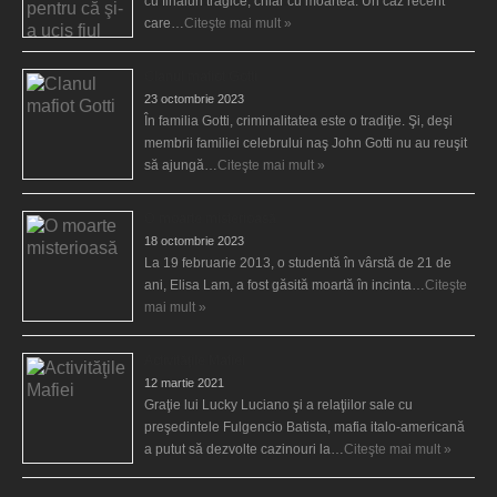
cu finaluri tragice, chiar cu moartea. Un caz recent
care…
Citeşte mai mult »
Clanul mafiot Gotti
23 octombrie 2023
În familia Gotti, criminalitatea este o tradiţie. Şi, deşi
membrii familiei celebrului naş John Gotti nu au reuşit
să ajungă…
Citeşte mai mult »
O moarte misterioasă
18 octombrie 2023
La 19 februarie 2013, o studentă în vârstă de 21 de
ani, Elisa Lam, a fost găsită moartă în incinta…
Citeşte
mai mult »
Activităţile Mafiei
12 martie 2021
Graţie lui Lucky Luciano şi a relaţiilor sale cu
preşedintele Fulgencio Batista, mafia italo-americană
a putut să dezvolte cazinouri la…
Citeşte mai mult »