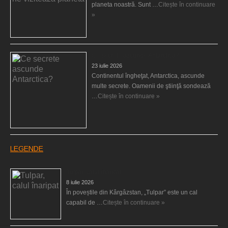
planeta noastră. Sunt …
Citește în continuare
»
Ce secrete ascunde Antarctica?
23 iulie 2026
Continentul îngheţat, Antarctica, ascunde
multe secrete. Oamenii de ştiinţă sondează
…
Citește în continuare »
LEGENDE
Tulpar, calul înaripat
8 iulie 2026
În poveștile din Kârgâzstan, „Tulpar” este un cal
capabil de …
Citește în continuare »