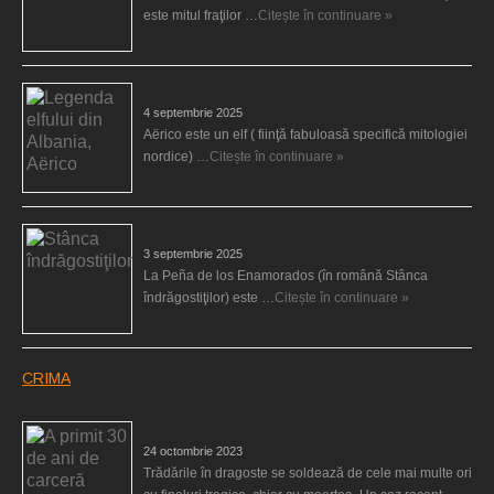
este mitul fraţilor …
Citește în continuare »
Legenda elfului din Albania, Aërico
4 septembrie 2025
Aërico este un elf ( fiinţă fabuloasă specifică mitologiei
nordice) …
Citește în continuare »
Stânca îndrăgostiţilor
3 septembrie 2025
La Peña de los Enamorados (în română Stânca
îndrăgostiţilor) este …
Citește în continuare »
CRIMA
A primit 30 de ani de carceră pentru că şi-a ucis fiul
24 octombrie 2023
Trădările în dragoste se soldează de cele mai multe ori