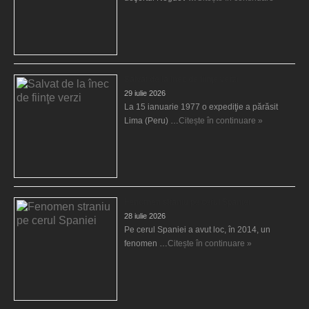
Salvat de la înec de fiinţe verzi
29 iulie 2026
La 15 ianuarie 1977 o expediţie a părăsit
Lima (Peru) …
Citește în continuare »
Fenomen straniu pe cerul Spaniei
28 iulie 2026
Pe cerul Spaniei a avut loc, în 2014, un
fenomen …
Citește în continuare »