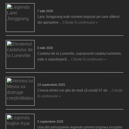
Legenda Larei Jonggrang
7 iulie 2026
Lara Jonggrang este numele popular pe care sătenii
din apropiere …
Citește în continuare »
Blestemul castelului de la Luneville
6 iulie 2026
Castelul de la Luneville, supranumit castelul luminilor,
este o capodoperă …
Citește în continuare »
Venirea lui Mesia va distruge creştinătatea
23 septembrie 2025
Cineva dintre noi ştie de mult că există 57 de …
Citește
în continuare »
Legenda fraţilor Ayar
5 septembrie 2025
Una din principalele legende privind originea incaşilor