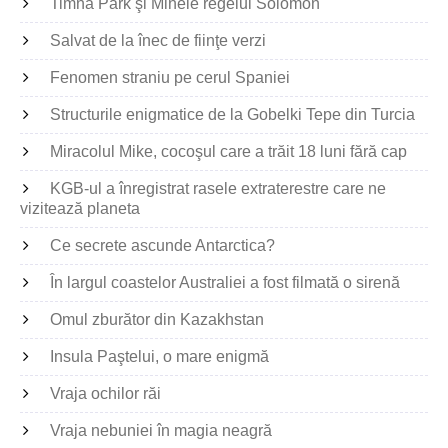
Timna Park şi Minele regelui Solomon
Salvat de la înec de fiinţe verzi
Fenomen straniu pe cerul Spaniei
Structurile enigmatice de la Gobelki Tepe din Turcia
Miracolul Mike, cocoşul care a trăit 18 luni fără cap
KGB-ul a înregistrat rasele extraterestre care ne
vizitează planeta
Ce secrete ascunde Antarctica?
În largul coastelor Australiei a fost filmată o sirenă
Omul zburător din Kazakhstan
Insula Paştelui, o mare enigmă
Vraja ochilor răi
Vraja nebuniei în magia neagră