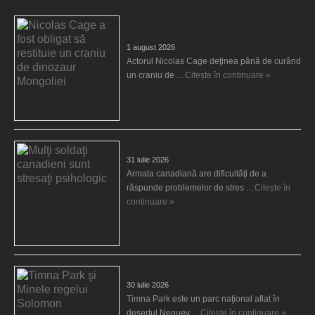
Nicolas Cage a fost obligat să restituie un
craniu de dinozaur Mongoliei
1 august 2026
Actorul Nicolas Cage deţinea până de curând
un craniu de …
Citește în continuare »
Mulţi soldaţi canadieni sunt stresaţi psihologic
31 iulie 2026
Armata canadiană are dificultăţi de a
răspunde problemelor de stres …
Citește în
continuare »
Timna Park şi Minele regelui Solomon
30 iulie 2026
Timna Park este un parc naţional aflat în
deşertul Neguev …
Citește în continuare »