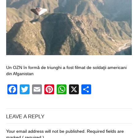
un craniu de
dinozaur Mongoliei
Mulţi soldaţi
canadieni sunt
stresaţi psihologic
Timna Park şi
Un OZN în formă de triunghi a fost filmat de soldaţii americani
din Afganistan
Minele regelui
Facebook
Twitter
Email
Pinterest
WhatsApp
X
Partajeaz
Solomon
Salvat de la înec de
fiinţe verzi
LEAVE A REPLY
Fenomen straniu pe
Your email address will not be published. Required fields are
cerul Spaniei
marked
( required )