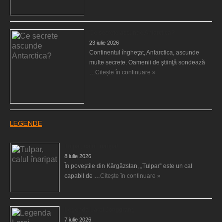
Ce secrete ascunde Antarctica?
23 iulie 2026
Continentul îngheţat, Antarctica, ascunde
multe secrete. Oamenii de ştiinţă sondează
…
Citește în continuare »
LEGENDE
Tulpar, calul înaripat
8 iulie 2026
În poveștile din Kârgâzstan, „Tulpar” este un cal
capabil de …
Citește în continuare »
Legenda Larei Jonggrang
7 iulie 2026