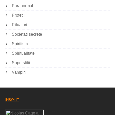
Paranormal
Profetii
Ritualuri
Societati secrete
Spiritism
Spiritualitate
Superstitii
Vampiri
INSOLIT
Nicolas Cage a fost obligat să restituie un