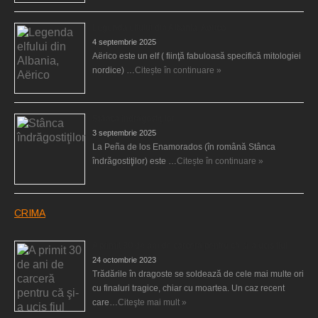
Legenda elfului din Albania, Aërico
4 septembrie 2025
Aërico este un elf ( fiinţă fabuloasă specifică mitologiei
nordice) …
Citește în continuare »
Stânca îndrăgostiţilor
3 septembrie 2025
La Peña de los Enamorados (în română Stânca
îndrăgostiţilor) este …
Citește în continuare »
CRIMA
A primit 30 de ani de carceră pentru că şi-a ucis fiul
24 octombrie 2023
Trădările în dragoste se soldează de cele mai multe ori
cu finaluri tragice, chiar cu moartea. Un caz recent
care…
Citeşte mai mult »