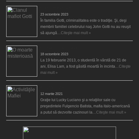
Clanul mafiot Gotti
23 octombrie 2023
În familia Gotti, criminalitatea este o tradiţie. Şi, deşi
membrii familiei celebrului naş John Gotti nu au reuşit
să ajungă…
Citeşte mai mult »
O moarte misterioasă
18 octombrie 2023
La 19 februarie 2013, o studentă în vârstă de 21 de
ani, Elisa Lam, a fost găsită moartă în incinta…
Citeşte
mai mult »
Activităţile Mafiei
12 martie 2021
Graţie lui Lucky Luciano şi a relaţiilor sale cu
preşedintele Fulgencio Batista, mafia italo-americană
a putut să dezvolte cazinouri la…
Citeşte mai mult »