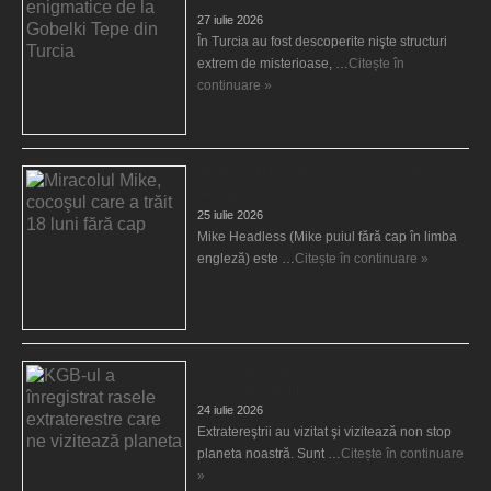
27 iulie 2026
În Turcia au fost descoperite nişte structuri
extrem de misterioase, …
Citește în
continuare »
Miracolul Mike, cocoşul care a trăit 18 luni
fără cap
25 iulie 2026
Mike Headless (Mike puiul fără cap în limba
engleză) este …
Citește în continuare »
KGB-ul a înregistrat rasele extraterestre care
ne vizitează planeta
24 iulie 2026
Extratereştrii au vizitat şi vizitează non stop
planeta noastră. Sunt …
Citește în continuare
»