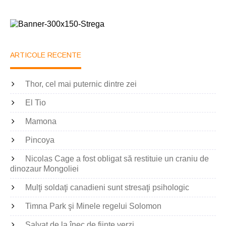
ARTICOLE RECENTE
Thor, cel mai puternic dintre zei
El Tio
Mamona
Pincoya
Nicolas Cage a fost obligat să restituie un craniu de
dinozaur Mongoliei
Mulţi soldaţi canadieni sunt stresaţi psihologic
Timna Park şi Minele regelui Solomon
Salvat de la înec de fiinţe verzi