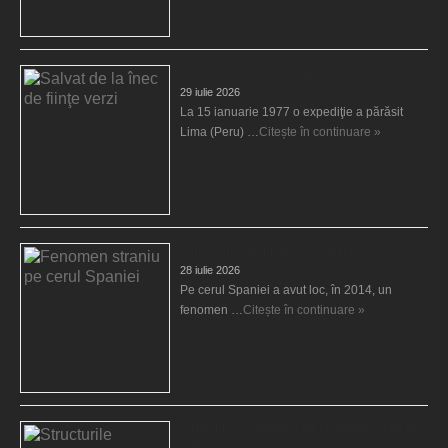
Salvat de la înec de fiinţe verzi
29 iulie 2026
La 15 ianuarie 1977 o expediţie a părăsit
Lima (Peru) …
Citește în continuare »
Fenomen straniu pe cerul Spaniei
28 iulie 2026
Pe cerul Spaniei a avut loc, în 2014, un
fenomen …
Citește în continuare »
Structurile enigmatice de la Gobelki Tepe din
Turcia