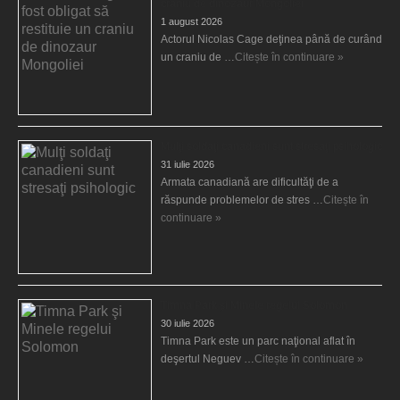
craniu de dinozaur Mongoliei
1 august 2026
Actorul Nicolas Cage deţinea până de curând
un craniu de …
Citește în continuare »
Mulţi soldaţi canadieni sunt stresaţi psihologic
31 iulie 2026
Armata canadiană are dificultăţi de a
răspunde problemelor de stres …
Citește în
continuare »
Timna Park şi Minele regelui Solomon
30 iulie 2026
Timna Park este un parc naţional aflat în
deşertul Neguev …
Citește în continuare »