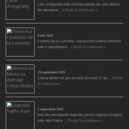
Lara Jonggrang este numele popular pe care sătenii
din apropiere …
Citește în continuare »
Blestemul castelului de la Luneville
6 iulie 2026
Castelul de la Luneville, supranumit castelul luminilor,
este o capodoperă …
Citește în continuare »
Venirea lui Mesia va distruge creştinătatea
23 septembrie 2025
Cineva dintre noi ştie de mult că există 57 de …
Citește
în continuare »
Legenda fraţilor Ayar
5 septembrie 2025
Una din principalele legende privind originea incaşilor
este mitul fraţilor …
Citește în continuare »