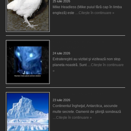
25 iulie 2026
Mike Headless (Mike puiul fără cap în limba
engleză) este …
Citește în continuare »
KGB-ul a înregistrat rasele extraterestre care
ne vizitează planeta
24 iulie 2026
Extratereştrii au vizitat şi vizitează non stop
planeta noastră. Sunt …
Citește în continuare
»
Ce secrete ascunde Antarctica?
23 iulie 2026
Continentul îngheţat, Antarctica, ascunde
multe secrete. Oamenii de ştiinţă sondează
…
Citește în continuare »