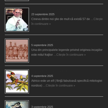
Venirea lui Mesia va distruge creştinătatea
23 septembrie 2025
Cineva dintre noi ştie de mult că există 57 de …
Citește
în continuare »
Legenda fraţilor Ayar
5 septembrie 2025
Una din principalele legende privind originea incaşilor
este mitul fraţilor …
Citește în continuare »
Legenda elfului din Albania, Aërico
4 septembrie 2025
Aërico este un elf ( fiinţă fabuloasă specifică mitologiei
nordice) …
Citește în continuare »
Stânca îndrăgostiţilor
3 septembrie 2025