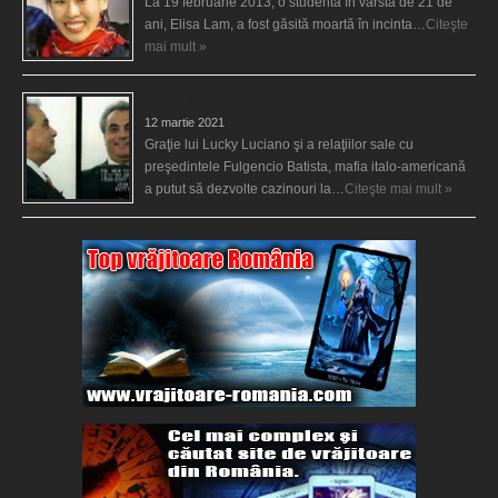
La 19 februarie 2013, o studentă în vârstă de 21 de
ani, Elisa Lam, a fost găsită moartă în incinta…
Citeşte
mai mult »
Activităţile Mafiei
12 martie 2021
Graţie lui Lucky Luciano şi a relaţiilor sale cu
preşedintele Fulgencio Batista, mafia italo-americană
a putut să dezvolte cazinouri la…
Citeşte mai mult »