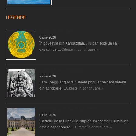
LEGENDE
Tulpar, calul înaripat
8 iulie 2026
În poveștile din Kârgâzstan, „Tulpar” este un cal
capabil de …
Citește în continuare »
Legenda Larei Jonggrang
7 iulie 2026
Lara Jonggrang este numele popular pe care sătenii
din apropiere …
Citește în continuare »
Blestemul castelului de la Luneville
6 iulie 2026
Castelul de la Luneville, supranumit castelul luminilor,
este o capodoperă …
Citește în continuare »