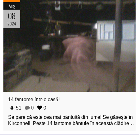
Aug
08
2024
14 fantome într-o casă!
51
0
0
Se pare că este cea mai bântuită din lume! Se găseşte în
Kirconnell. Peste 14 fantome bântuie în această clădire…