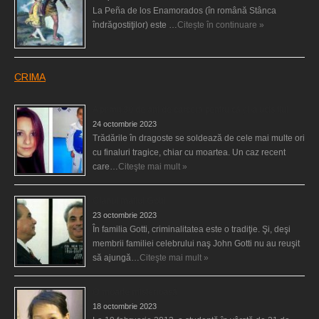
La Peña de los Enamorados (în română Stânca
îndrăgostiţilor) este …
Citește în continuare »
CRIMA
A primit 30 de ani de carceră pentru că şi-a ucis fiul
24 octombrie 2023
Trădările în dragoste se soldează de cele mai multe ori
cu finaluri tragice, chiar cu moartea. Un caz recent
care…
Citeşte mai mult »
Clanul mafiot Gotti
23 octombrie 2023
În familia Gotti, criminalitatea este o tradiţie. Şi, deşi
membrii familiei celebrului naş John Gotti nu au reuşit
să ajungă…
Citeşte mai mult »
O moarte misterioasă
18 octombrie 2023