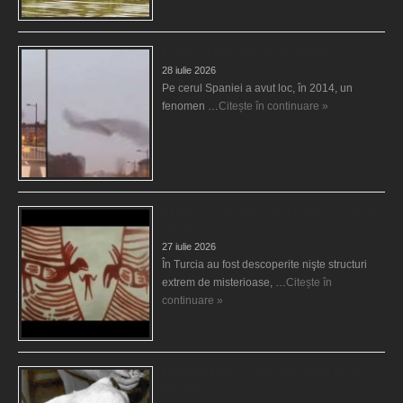
Fenomen straniu pe cerul Spaniei
28 iulie 2026
Pe cerul Spaniei a avut loc, în 2014, un
fenomen …
Citește în continuare »
Structurile enigmatice de la Gobelki Tepe din
Turcia
27 iulie 2026
În Turcia au fost descoperite nişte structuri
extrem de misterioase, …
Citește în
continuare »
Miracolul Mike, cocoşul care a trăit 18 luni
fără cap