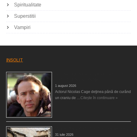
Spiritualitate
Superstitii
Vampiri
INSOLIT
Nicolas Cage a fost obligat să restituie un
craniu de dinozaur Mongoliei
1 august 2026
Actorul Nicolas Cage deţinea până de curând
un craniu de …
Citește în continuare »
Mulţi soldaţi canadieni sunt stresaţi psihologic
31 iulie 2026