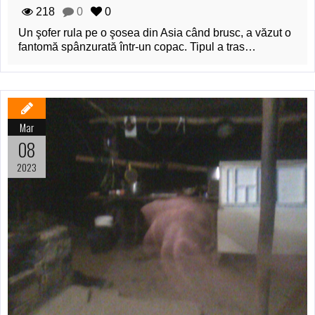
218
0
0
Un şofer rula pe o şosea din Asia când brusc, a văzut o
fantomă spânzurată într-un copac. Tipul a tras…
Mar
08
2023