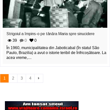
Strigoiul a împins-o pe tânăra Maria spre sinucidere
39
0
0
În 1960, municipalitatea din Jaboticabal (în statul São
Paulo, Brazilia) a avut o istorie teribil de înfricoșătoare. La
acea vreme,…
1
2
3
4