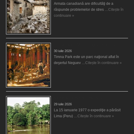
Armata canadiană are dificultăţi de a
răspunde problemelor de stres …
Citește în
continuare »
Timna Park şi Minele regelui Solomon
30 iulie 2026
Timna Park este un parc naţional aflat în
deşertul Neguev …
Citește în continuare »
Salvat de la înec de fiinţe verzi
29 iulie 2026
La 15 ianuarie 1977 o expediţie a părăsit
Lima (Peru) …
Citește în continuare »