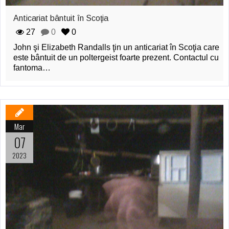
Anticariat bântuit în Scoţia
27
0
0
John şi Elizabeth Randalls ţin un anticariat în Scoţia care
este bântuit de un poltergeist foarte prezent. Contactul cu
fantoma…
Mar
07
2023