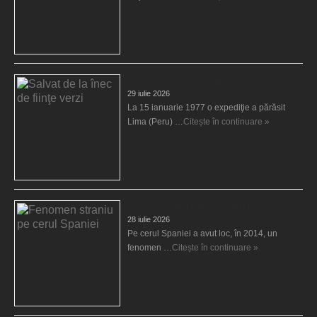
Salvat de la înec de fiinţe verzi
29 iulie 2026
La 15 ianuarie 1977 o expediţie a părăsit
Lima (Peru) …
Citește în continuare »
Fenomen straniu pe cerul Spaniei
28 iulie 2026
Pe cerul Spaniei a avut loc, în 2014, un
fenomen …
Citește în continuare »