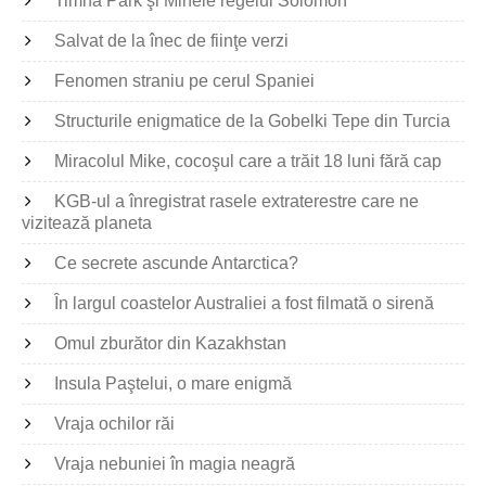
Timna Park şi Minele regelui Solomon
Salvat de la înec de fiinţe verzi
Fenomen straniu pe cerul Spaniei
Structurile enigmatice de la Gobelki Tepe din Turcia
Miracolul Mike, cocoşul care a trăit 18 luni fără cap
KGB-ul a înregistrat rasele extraterestre care ne
vizitează planeta
Ce secrete ascunde Antarctica?
În largul coastelor Australiei a fost filmată o sirenă
Omul zburător din Kazakhstan
Insula Paştelui, o mare enigmă
Vraja ochilor răi
Vraja nebuniei în magia neagră