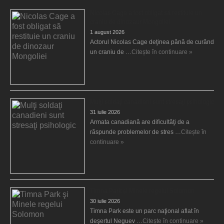
Nicolas Cage a fost obligat să restituie un
craniu de dinozaur Mongoliei
1 august 2026
Actorul Nicolas Cage deţinea până de curând
un craniu de …
Citește în continuare »
Mulţi soldaţi canadieni sunt stresaţi psihologic
31 iulie 2026
Armata canadiană are dificultăţi de a
răspunde problemelor de stres …
Citește în
continuare »
Timna Park şi Minele regelui Solomon
30 iulie 2026
Timna Park este un parc naţional aflat în
deşertul Neguev …
Citește în continuare »