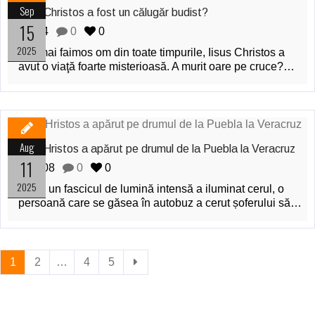
Sep
Iisus Christos a fost un călugăr budist?
15
64
0
0
2025
Cel mai faimos om din toate timpurile, Iisus Christos a
avut o viaţă foarte misterioasă. A murit oare pe cruce?…
Aug
Iisus Hristos a apărut pe drumul de la Puebla la Veracruz
11
108
0
0
2025
Când un fascicul de lumină intensă a iluminat cerul, o
persoană care se găsea în autobuz a cerut șoferului să…
1
2
…
4
5