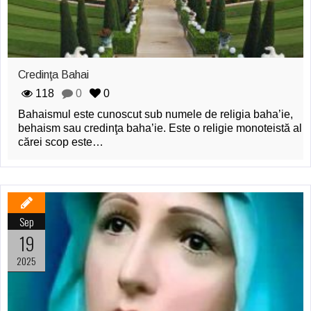
Credinţa Bahai
118
0
0
Bahaismul este cunoscut sub numele de religia baha’ie,
behaism sau credinţa baha’ie. Este o religie monoteistă al
cărei scop este…
Sep
19
2025