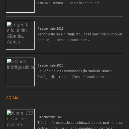
este mitul fraţilor …
Citește în continuare »
Legenda elfului din Albania, Aërico
4 septembrie 2025
Aërico este un elf ( fiinţă fabuloasă specifică mitologiei
nordice) …
Citește în continuare »
Stânca îndrăgostiţilor
3 septembrie 2025
La Peña de los Enamorados (în română Stânca
îndrăgostiţilor) este …
Citește în continuare »
CRIMA
A primit 30 de ani de carceră pentru că şi-a ucis fiul
24 octombrie 2023
Trădările în dragoste se soldează de cele mai multe ori
cu finaluri tragice, chiar cu moartea. Un caz recent