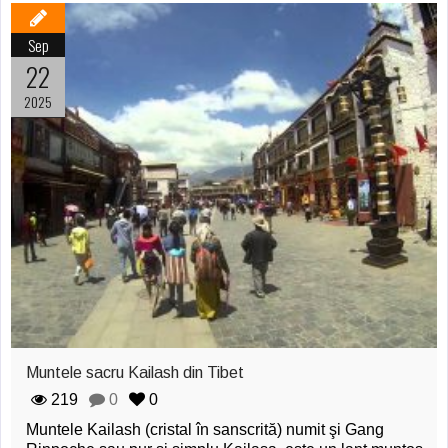
Sep
22
2025
Muntele sacru Kailash din Tibet
219
0
0
Muntele Kailash (cristal în sanscrită) numit şi Gang