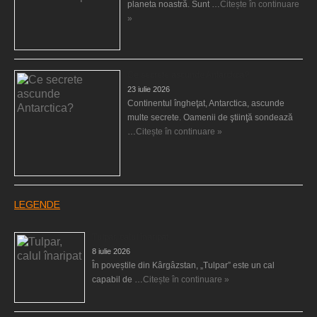
planeta noastră. Sunt …
Citește în continuare
»
Ce secrete ascunde Antarctica?
23 iulie 2026
Continentul îngheţat, Antarctica, ascunde
multe secrete. Oamenii de ştiinţă sondează
…
Citește în continuare »
LEGENDE
Tulpar, calul înaripat
8 iulie 2026
În poveștile din Kârgâzstan, „Tulpar” este un cal
capabil de …
Citește în continuare »