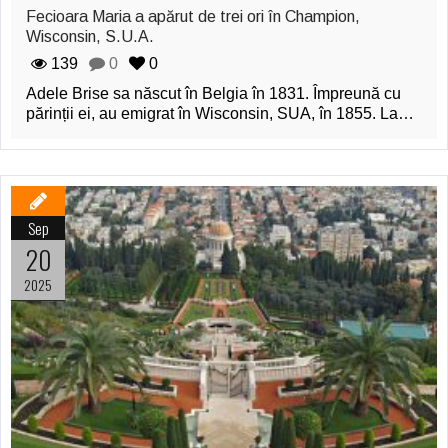
Fecioara Maria a apărut de trei ori în Champion,
Wisconsin, S.U.A.
139
0
0
Adele Brise sa născut în Belgia în 1831. Împreună cu
părinții ei, au emigrat în Wisconsin, SUA, în 1855. La…
Sep
20
2025