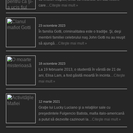
care…
Citeşte mai mult »
Clanul mafiot Gotti
23 octombrie 2023
În familia Gotti, criminalitatea este o tradiţie. Şi, deşi
membrii familiei celebrului naş John Gotti nu au reuşit
să ajungă…
Citeşte mai mult »
O moarte misterioasă
18 octombrie 2023
La 19 februarie 2013, o studentă în vârstă de 21 de
ani, Elisa Lam, a fost găsită moartă în incinta…
Citeşte
mai mult »
Activităţile Mafiei
12 martie 2021
Graţie lui Lucky Luciano şi a relaţiilor sale cu
preşedintele Fulgencio Batista, mafia italo-americană
a putut să dezvolte cazinouri la…
Citeşte mai mult »