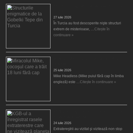
Structurile enigmatice de la Gobelki Tepe din
Turcia
27 iulie 2026
În Turcia au fost descoperite nişte structuri
extrem de misterioase, …
Citește în
continuare »
Miracolul Mike, cocoşul care a trăit 18 luni
fără cap
25 iulie 2026
Mike Headless (Mike puiul fără cap în limba
engleză) este …
Citește în continuare »
KGB-ul a înregistrat rasele extraterestre care
ne vizitează planeta
24 iulie 2026
Extratereştrii au vizitat şi vizitează non stop