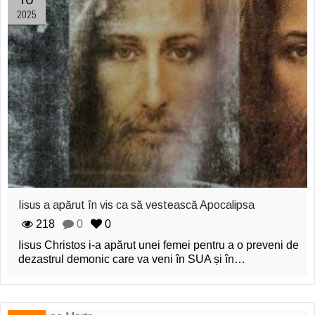
2025
Iisus a apărut în vis ca să vestească Apocalipsa
218
0
0
Iisus Christos i-a apărut unei femei pentru a o preveni de
dezastrul demonic care va veni în SUA și în…