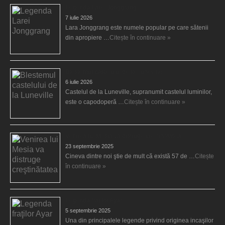
Legenda Larei Jonggrang
7 iulie 2026
Lara Jonggrang este numele popular pe care sătenii
din apropiere …
Citește în continuare »
Blestemul castelului de la Luneville
6 iulie 2026
Castelul de la Luneville, supranumit castelul luminilor,
este o capodoperă …
Citește în continuare »
Venirea lui Mesia va distruge creştinătatea
23 septembrie 2025
Cineva dintre noi ştie de mult că există 57 de …
Citește
în continuare »
Legenda fraţilor Ayar
5 septembrie 2025
Una din principalele legende privind originea incaşilor