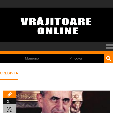
Mamona
Pincoya
Nicolas Cage a 
CREDINTA
Sep
23