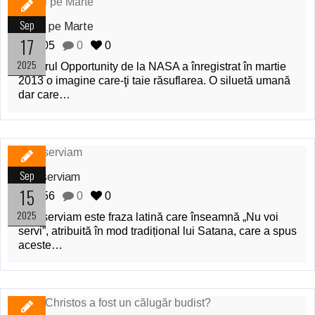
Sep
Îngeri pe Marte
17
105
0
0
2025
Roverul Opportunity de la NASA a înregistrat în martie
2013 o imagine care-ţi taie răsuflarea. O siluetă umană
dar care…
Sep
Non serviam
15
156
0
0
2025
Non serviam este fraza latină care înseamnă „Nu voi
servi”, atribuită în mod tradițional lui Satana, care a spus
aceste…