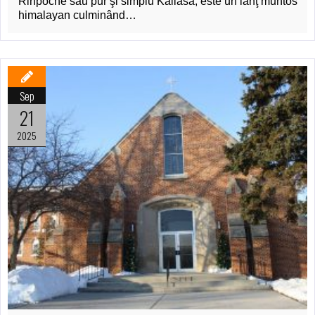
Rinpoche sau pur şi simplu Kailasa, este un lanţ muntos
himalayan culminând…
Sep
21
2025