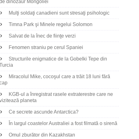
de dinozaur Mongoliei
Mulţi soldaţi canadieni sunt stresaţi psihologic
Timna Park şi Minele regelui Solomon
Salvat de la înec de fiinţe verzi
Fenomen straniu pe cerul Spaniei
Structurile enigmatice de la Gobelki Tepe din
Turcia
Miracolul Mike, cocoşul care a trăit 18 luni fără
cap
KGB-ul a înregistrat rasele extraterestre care ne
vizitează planeta
Ce secrete ascunde Antarctica?
În largul coastelor Australiei a fost filmată o sirenă
Omul zburător din Kazakhstan