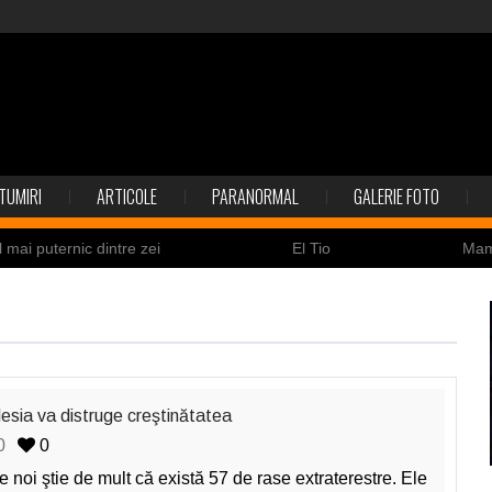
TUMIRI
ARTICOLE
PARANORMAL
GALERIE FOTO
l mai puternic dintre zei
El Tio
Ma
Nicolas Cage a fost obligat să restituie un craniu de
ldaţi canadieni sunt stresaţi psihologic
Timna Park şi 
 la înec de fiinţe verzi
Fenomen straniu pe cerul Spa
ile enigmatice de la Gobelki Tepe din Turcia
Mesia va distruge creştinătatea
0
0
e noi ştie de mult că există 57 de rase extraterestre. Ele