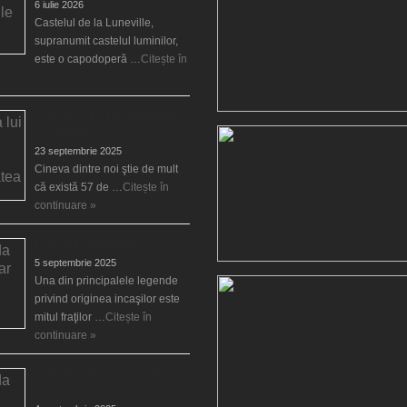
6 iulie 2026
Castelul de la Luneville,
supranumit castelul luminilor,
este o capodoperă …
Citește în
Venirea lui Mesia va distruge
creştinătatea
23 septembrie 2025
Cineva dintre noi ştie de mult
că există 57 de …
Citește în
continuare »
Legenda fraţilor Ayar
5 septembrie 2025
Una din principalele legende
privind originea incaşilor este
mitul fraţilor …
Citește în
continuare »
Legenda elfului din Albania,
Aërico