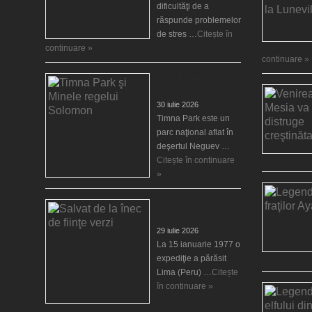
dificultăţi de a
răspunde problemelor
de stres …
Citește în
continuare »
continuare »
Timna Park şi Minele
regelui Solomon
30 iulie 2026
Timna Park este un
parc naţional aflat în
deşertul Neguev …
Citește în continuare
»
Salvat de la înec de
fiinţe verzi
29 iulie 2026
La 15 ianuarie 1977 o
expediţie a părăsit
Lima (Peru) …
Citește
în continuare »