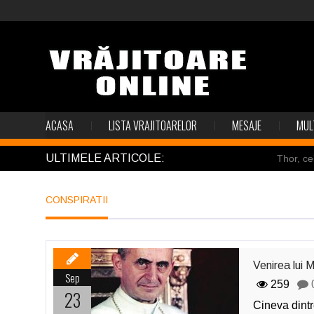
ACASA
LISTA VRAJITOARELOR
MESAJE
MUL
ULTIMELE ARTICOLE:
Thor, ce
Pincoya
CONSPIRATII
Mulţi so
Salvat de
Structur
Venirea lui 
Sep
259
23
Cineva dintr