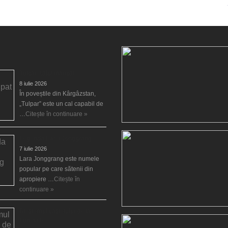
Tulpar, calul înaripat
8 iulie 2026
În poveștile din Kârgâzstan,
„Tulpar” este un cal capabil de
…
Citește în continuare »
Legenda Larei Jonggrang
7 iulie 2026
Lara Jonggrang este numele
popular pe care sătenii din
apropiere …
Citește în
continuare »
Blestemul castelului de la
Luneville