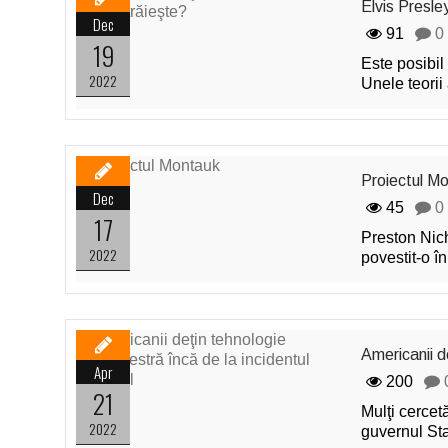
Elvis Presle
Dec
91
0
19
Este posibil
2022
Unele teorii
Proiectul M
Dec
45
0
17
Preston Nich
2022
povestit-o î
Americanii d
Apr
200
21
Mulţi cercet
2022
guvernul Sta