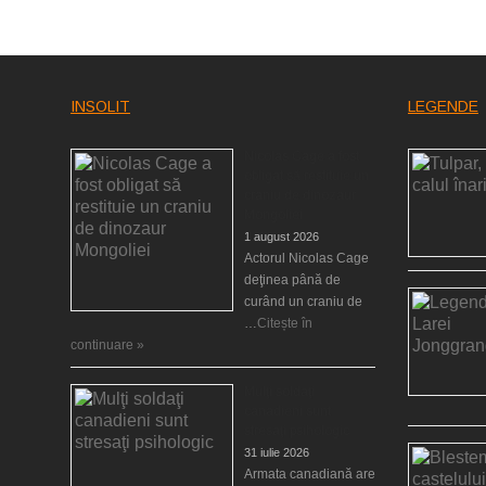
INSOLIT
LEGENDE
Nicolas Cage a fost
obligat să restituie un
craniu de dinozaur
Mongoliei
1 august 2026
Actorul Nicolas Cage
deţinea până de
curând un craniu de
…
Citește în
continuare »
Mulţi soldaţi
canadieni sunt
stresaţi psihologic
31 iulie 2026
Armata canadiană are