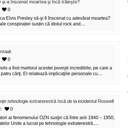
y şi-a înscenat moartea şi încă trăieşte?
0
 ca Elvis Presley să-şi fi înscenat cu adevărat moartea?
 ale conspirației susțin că idolul rock and…
ontauk
0
ols a fost martorul acestei poveşti incredibile, pe care a
n patru cărţi. El relatează implicaţiile personale cu…
eţin tehnologie extraterestră încă de la incidentul Roswell
0
0
ători ai fenomenului OZN susţin că între anii 1940 – 1950,
telor Unite a lucrat pe tehnologie extraterestră.…