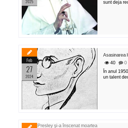
2025
sunt deja re
Asasinarea 
Feb
40
0
27
În anul 1950
2024
un talent de