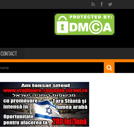
CONTACT
mona
 dinozaur Mongoliei
Minele regelui Solomon
niei