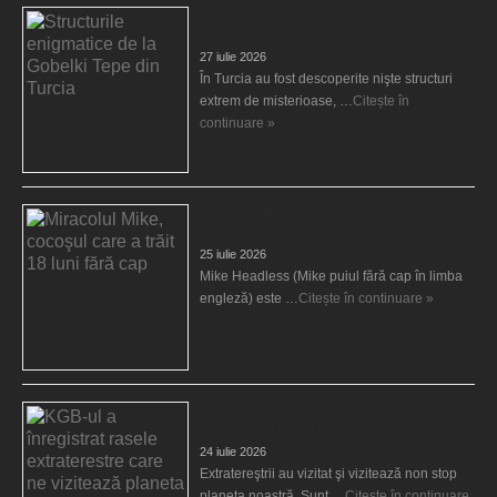
Structurile enigmatice de la Gobelki Tepe din
Turcia
27 iulie 2026
În Turcia au fost descoperite nişte structuri
extrem de misterioase, …
Citește în
continuare »
Miracolul Mike, cocoşul care a trăit 18 luni
fără cap
25 iulie 2026
Mike Headless (Mike puiul fără cap în limba
engleză) este …
Citește în continuare »
KGB-ul a înregistrat rasele extraterestre care
ne vizitează planeta
24 iulie 2026
Extratereştrii au vizitat şi vizitează non stop
planeta noastră. Sunt …
Citește în continuare