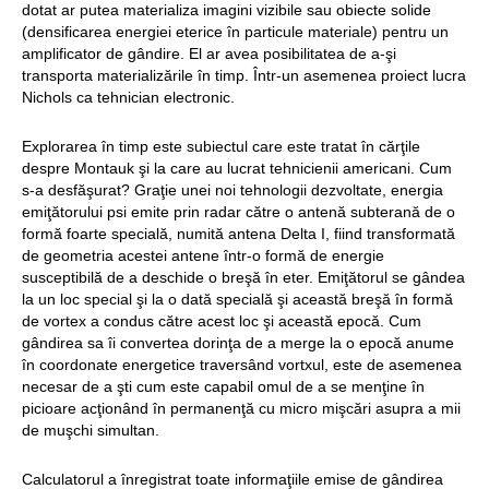
dotat ar putea materializa imagini vizibile sau obiecte solide
(densificarea energiei eterice în particule materiale) pentru un
amplificator de gândire. El ar avea posibilitatea de a-şi
transporta materializările în timp. Într-un asemenea proiect lucra
Nichols ca tehnician electronic.
Explorarea în timp este subiectul care este tratat în cărţile
despre Montauk şi la care au lucrat tehnicienii americani. Cum
s-a desfăşurat? Graţie unei noi tehnologii dezvoltate, energia
emiţătorului psi emite prin radar către o antenă subterană de o
formă foarte specială, numită antena Delta I, fiind transformată
de geometria acestei antene într-o formă de energie
susceptibilă de a deschide o breşă în eter. Emiţătorul se gândea
la un loc special şi la o dată specială şi această breşă în formă
de vortex a condus către acest loc şi această epocă. Cum
gândirea sa îi convertea dorinţa de a merge la o epocă anume
în coordonate energetice traversând vortxul, este de asemenea
necesar de a şti cum este capabil omul de a se menţine în
picioare acţionând în permanenţă cu micro mişcări asupra a mii
de muşchi simultan.
Calculatorul a înregistrat toate informaţiile emise de gândirea