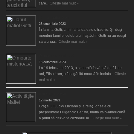
care…
Citeşte mai mult »
Clanul mafiot Gotti
23 octombrie 2023
În familia Gotti, criminalitatea este o tradiţie. Şi, deşi
membrii familiei celebrului naş John Gotti nu au reuşit
să ajungă…
Citeşte mai mult »
O moarte misterioasă
18 octombrie 2023
La 19 februarie 2013, o studentă în vârstă de 21 de
ani, Elisa Lam, a fost găsită moartă în incinta…
Citeşte
mai mult »
Activităţile Mafiei
12 martie 2021
Graţie lui Lucky Luciano şi a relaţiilor sale cu
preşedintele Fulgencio Batista, mafia italo-americană
a putut să dezvolte cazinouri la…
Citeşte mai mult »