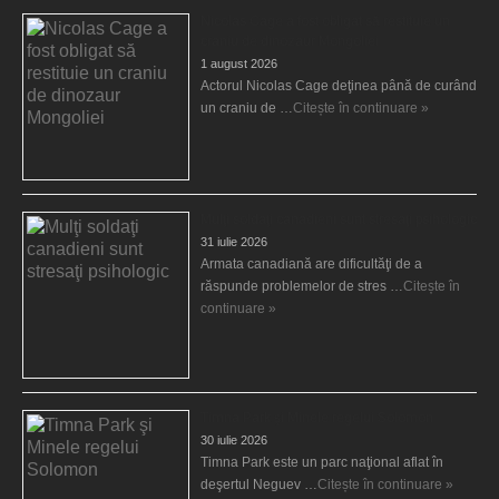
Nicolas Cage a fost obligat să restituie un
craniu de dinozaur Mongoliei
1 august 2026
Actorul Nicolas Cage deţinea până de curând
un craniu de …
Citește în continuare »
Mulţi soldaţi canadieni sunt stresaţi psihologic
31 iulie 2026
Armata canadiană are dificultăţi de a
răspunde problemelor de stres …
Citește în
continuare »
Timna Park şi Minele regelui Solomon
30 iulie 2026
Timna Park este un parc naţional aflat în
deşertul Neguev …
Citește în continuare »