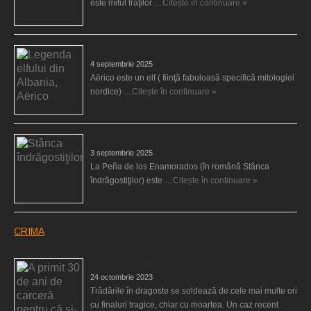
este mitul fraţilor …
Citește în continuare »
Legenda elfului din Albania, Aërico
4 septembrie 2025
Aërico este un elf ( fiinţă fabuloasă specifică mitologiei
nordice) …
Citește în continuare »
Stânca îndrăgostiţilor
3 septembrie 2025
La Peña de los Enamorados (în română Stânca
îndrăgostiţilor) este …
Citește în continuare »
CRIMA
A primit 30 de ani de carceră pentru că şi-a ucis fiul
24 octombrie 2023
Trădările în dragoste se soldează de cele mai multe ori
cu finaluri tragice, chiar cu moartea. Un caz recent