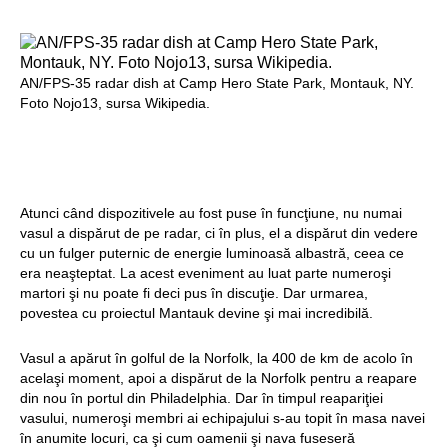
AN/FPS-35 radar dish at Camp Hero State Park, Montauk, NY.
Foto Nojo13, sursa Wikipedia.
Atunci când dispozitivele au fost puse în funcţiune, nu numai
vasul a dispărut de pe radar, ci în plus, el a dispărut din vedere
cu un fulger puternic de energie luminoasă albastră, ceea ce
era neaşteptat. La acest eveniment au luat parte numeroşi
martori şi nu poate fi deci pus în discuţie. Dar urmarea,
povestea cu proiectul Mantauk devine şi mai incredibilă.
Vasul a apărut în golful de la Norfolk, la 400 de km de acolo în
acelaşi moment, apoi a dispărut de la Norfolk pentru a reapare
din nou în portul din Philadelphia. Dar în timpul reapariţiei
vasului, numeroşi membri ai echipajului s-au topit în masa navei
în anumite locuri, ca şi cum oamenii şi nava fuseseră