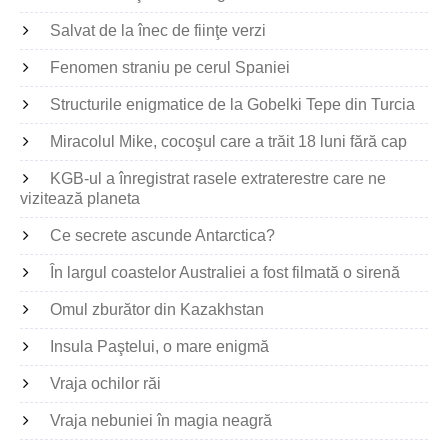
Salvat de la înec de fiinţe verzi
Fenomen straniu pe cerul Spaniei
Structurile enigmatice de la Gobelki Tepe din Turcia
Miracolul Mike, cocoşul care a trăit 18 luni fără cap
KGB-ul a înregistrat rasele extraterestre care ne
vizitează planeta
Ce secrete ascunde Antarctica?
În largul coastelor Australiei a fost filmată o sirenă
Omul zburător din Kazakhstan
Insula Paştelui, o mare enigmă
Vraja ochilor răi
Vraja nebuniei în magia neagră