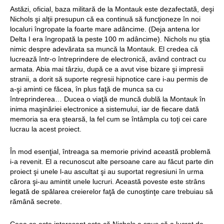
Astăzi, oficial, baza militară de la Montauk este dezafectată, deşi
Nichols şi alţii presupun că ea continuă să funcţioneze în noi
localuri îngropate la foarte mare adâncime. (Deja antena lor
Delta I era îngropată la peste 100 m adâncime). Nichols nu ştia
nimic despre adevărata sa muncă la Montauk. El credea că
lucrează într-o întreprindere de electronică, având contract cu
armata. Abia mai târziu, după ce a avut vise bizare şi impresii
stranii, a dorit să suporte regresii hipnotice care i-au permis de
a-şi aminti ce făcea, în plus faţă de munca sa cu
întreprinderea… Ducea o viaţă de muncă dublă la Montauk în
inima maşinăriei electronice a sistemului, iar de fiecare dată
memoria sa era ştearsă, la fel cum se întâmpla cu toţi cei care
lucrau la acest proiect.
În mod esenţial, întreaga sa memorie privind această problemă
i-a revenit. El a recunoscut alte persoane care au făcut parte din
proiect şi unele l-au ascultat şi au suportat regresiuni în urma
cărora şi-au amintit unele lucruri. Această poveste este strâns
legată de spălarea creierelor faţă de cunoştinţe care trebuiau să
rămână secrete.