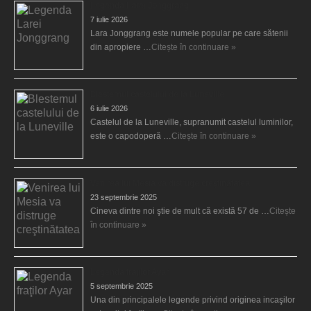
Legenda Larei Jonggrang
7 iulie 2026
Lara Jonggrang este numele popular pe care sătenii
din apropiere …
Citește în continuare »
Blestemul castelului de la Luneville
6 iulie 2026
Castelul de la Luneville, supranumit castelul luminilor,
este o capodoperă …
Citește în continuare »
Venirea lui Mesia va distruge creştinătatea
23 septembrie 2025
Cineva dintre noi ştie de mult că există 57 de …
Citește
în continuare »
Legenda fraţilor Ayar
5 septembrie 2025
Una din principalele legende privind originea incaşilor