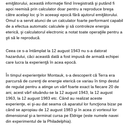
emiţătorului, această informaţie fiind înregistrată şi putând fi
apoi reemisă prin calculator doar pentru a reproduce breşa
către acelaşi loc şi în aceeaşi epocă fără ajutorul emiţătorului.
Omul s-a servit atunci de un calculator foarte performant capabil
de a efectua automatic calculele şi să controleze energia
eterică, şi calculatorul electronic a notat toate operaţiile pentru a
şti să le reproducă.
Ceea ce s-a întâmplat la 12 august 1943 nu s-a datorat
hazardului, căci această dată a fost impusă de armată echipei
care lucra la experienţă în acea epocă.
În timpul experienţelor Montauk, s-a descoperit că Terra era
parcursă de curenţi de energie eterică ce variau în timp destul
de regulat pentru a atinge un vârf foarte exact la fiecare 20 de
ani, acest vârf situându-se la 12 august 1943, la 12 august
1963, la 12 august 1983 etc. Când au realizat aceste
experienţe, ei şi-au dat seama că aparatul lor funcţiona bizar pe
când se apropiau de 12 august 1983 şi în acea zi vortexul lor
dimensional şi-a terminat cursa pe Eldrige (este numele navei
din experimentul de la Philadelphia).