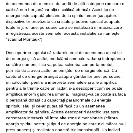
de asemenea de o emisie de undă de altă categorie (pe care o
califică non herţiană iar alţii o califică eterică). Acest tip de
energie este captată plecând de la spiritul uman (cu ajutorul
dispozitivelor prevăzute cu cristale şi bobine special adaptate
toate în jurul unei persoane care se instalează în maşina care
înregistrează aceste semnale; această instalaţie se numeşte
“scaunul Montauk”).
Descoperirea faptului că radarele emit de asemenea acest tip
de energie şi că astfel, modulând semnale radar şi îndreptându-
se către oameni, li se va putea schimba comportamentul,
permite de a avea astfel un emiţător de energie eterică. Cu
captorul de energie branşat asupra gândurilor unei persoane,
un calculator pentru a interpreta semnalele şi a le amplifica
pentru a le trimite către un radar, s-a descoperit cum se poate
amplifica enorm gândirea umană. Imaginaţi-vă ce poate să facă
o persoană dotată cu capacităţi paranormale cu energia
spiritului său, şi ce-ar putea să facă cu un asemenea
amplificator de gândire. Aceste descoperiri deschid uşa spre
cercetarea interacţiunii între alte zone dimensionale (cărora
aparţin spiritul nostru şi tipuri de energie pe care nici măcar nu-l
presupunem) şi realitatea noastră tridimensională. Un individ