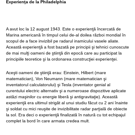
Experienţa de la Philadelphia
Structurile
enigmatice de la
Gobelki Tepe din
A avut loc la 12 august 1943. Este o experienţă încercată de
Marina americană în timpul celui de-al doilea război mondial în
Turcia
scopul de a face invizibil pe radarul inamicului vasele aliate.
Această experienţă a fost bazată pe principii şi tehnici cunoscute
de mai mulţi oameni de ştiinţă din epocă care au participat la
principiile teoretice şi la ordonarea construcţiei experienţei.
Aceşti oameni de ştiinţă erau: Einstein, Hilbert (mare
matematician), Von Neumann (mare matematician şi
inventatorul calculatorului) şi Tesla (inventator genial al
curentului electric alternativ şi a numeroase dispozitive aplicate
astăzi maşinilor cu energie liberă şi antigravitaţie). Această
experienţă era ultimul strigăt al unui studiu făcut cu 2 ani înainte
şi soldat cu mici reuşite de invizibilitate radar parţială de obiecte
la sol. Era deci o experienţă finalizată în natură cu tot echipajul
complet la bord în care armata credea mult.