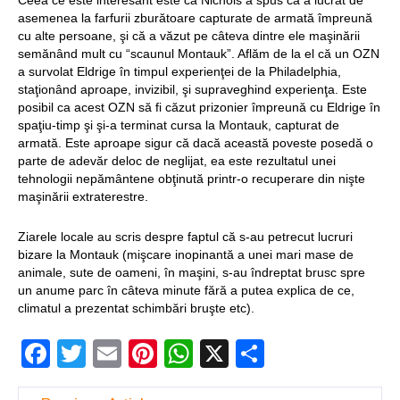
Ceea ce este interesant este că Nichols a spus că a lucrat de
asemenea la farfurii zburătoare capturate de armată împreună
cu alte persoane, şi că a văzut pe câteva dintre ele maşinării
semănând mult cu “scaunul Montauk”. Aflăm de la el că un OZN
a survolat Eldrige în timpul experienţei de la Philadelphia,
staţionând aproape, invizibil, şi supraveghind experienţa. Este
posibil ca acest OZN să fi căzut prizonier împreună cu Eldrige în
spaţiu-timp şi şi-a terminat cursa la Montauk, capturat de
armată. Este aproape sigur că dacă această poveste posedă o
parte de adevăr deloc de neglijat, ea este rezultatul unei
tehnologii nepământene obţinută printr-o recuperare din nişte
maşinării extraterestre.
Ziarele locale au scris despre faptul că s-au petrecut lucruri
bizare la Montauk (mişcare inopinantă a unei mari mase de
animale, sute de oameni, în maşini, s-au îndreptat brusc spre
un anume parc în câteva minute fără a putea explica de ce,
climatul a prezentat schimbări bruşte etc).
Facebook
Twitter
Email
Pinterest
WhatsApp
X
Partajeaz