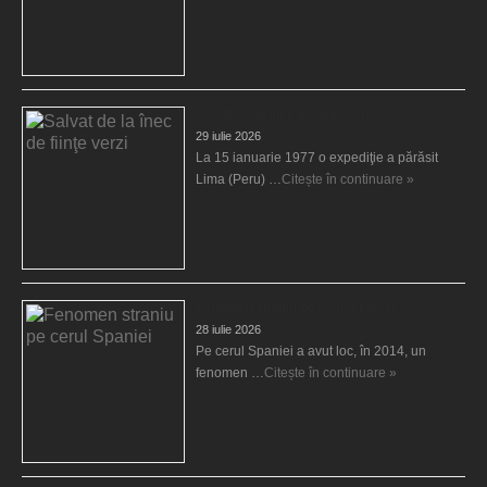
Salvat de la înec de fiinţe verzi
29 iulie 2026
La 15 ianuarie 1977 o expediţie a părăsit
Lima (Peru) …
Citește în continuare »
Fenomen straniu pe cerul Spaniei
28 iulie 2026
Pe cerul Spaniei a avut loc, în 2014, un
fenomen …
Citește în continuare »