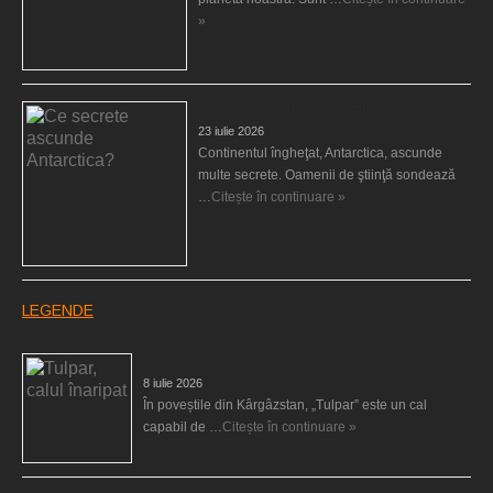
»
Ce secrete ascunde Antarctica?
23 iulie 2026
Continentul îngheţat, Antarctica, ascunde
multe secrete. Oamenii de ştiinţă sondează
…
Citește în continuare »
LEGENDE
Tulpar, calul înaripat
8 iulie 2026
În poveștile din Kârgâzstan, „Tulpar” este un cal
capabil de …
Citește în continuare »