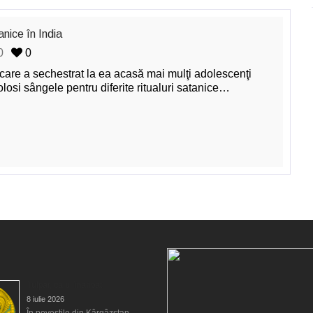
anice în India
0
0
 care a sechestrat la ea acasă mai mulţi adolescenţi
folosi sângele pentru diferite ritualuri satanice…
Tulpar, calul înaripat
8 iulie 2026