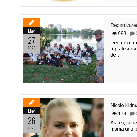
Repartizarea
May
993
27
Deoarece mai
2023
repratizarea 
de…
Nicole Kidma
May
179
26
Astăzi, supe
2023
mama unui 