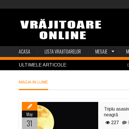
ACASA
LISTA VRAJITOARELOR
MESAJE
M
ULTIMELE ARTICOLE:
El Tio
MAGIA IN LUME
Triplu asasi
May
neagră
31
227