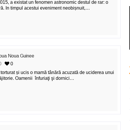
2015, a existat un fenomen astronomic destul de rar: o
ă. In timpul acestui eveniment neobișnuit,…
pua Noua Guinee
0
0
torturat și ucis o mamă tânără acuzată de uciderea unui
ăjitorie. Oamenii înfuriaţi şi dornici…