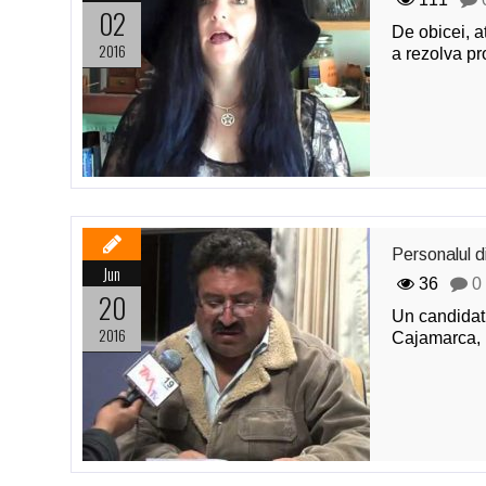
02
De obicei, a
2016
a rezolva p
Personalul d
Jun
36
0
20
Un candidat 
2016
Cajamarca, u