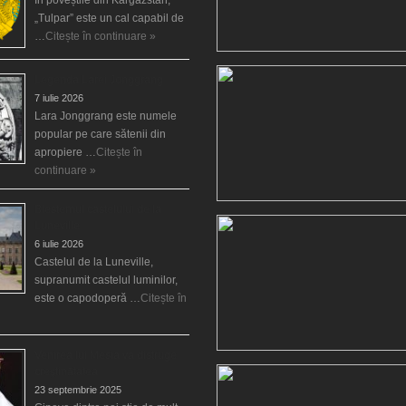
În poveștile din Kârgâzstan,
„Tulpar” este un cal capabil de
…
Citește în continuare »
Legenda Larei Jonggrang
7 iulie 2026
Lara Jonggrang este numele
popular pe care sătenii din
apropiere …
Citește în
continuare »
Blestemul castelului de la
Luneville
6 iulie 2026
Castelul de la Luneville,
supranumit castelul luminilor,
este o capodoperă …
Citește în
Venirea lui Mesia va distruge
creştinătatea
23 septembrie 2025