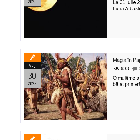
2023
La 31 iulie 
Lună Albastr
Magia în Pa
May
633
30
O mulțime a 
2023
băiat prin vr