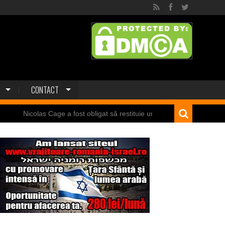
CONTACT
las Cage a fost obligat să restituie un craniu de dinozaur Mongoliei