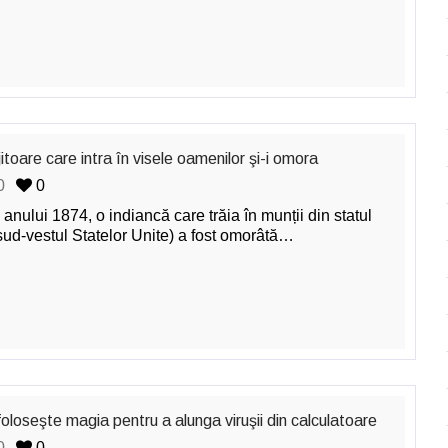
itoare care intra în visele oamenilor şi-i omora
0
0
 anului 1874, o indiancă care trăia în munții din statul
ud-vestul Statelor Unite) a fost omorâtă…
foloseşte magia pentru a alunga viruşii din calculatoare
0
0