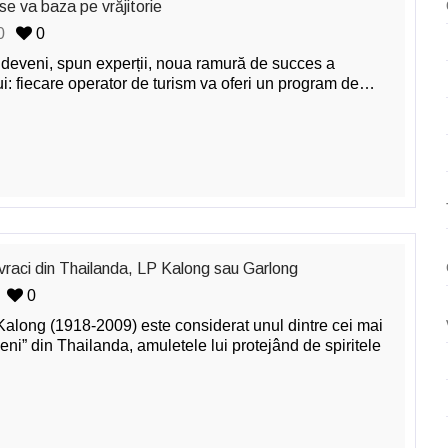
se va baza pe vrăjitorie
0
0
a deveni, spun experții, noua ramură de succes a
i: fiecare operator de turism va oferi un program de…
vraci din Thailanda, LP Kalong sau Garlong
0
along (1918-2009) este considerat unul dintre cei mai
eni” din Thailanda, amuletele lui protejând de spiritele