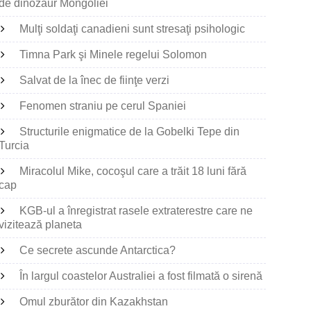
de dinozaur Mongoliei
Mulţi soldaţi canadieni sunt stresaţi psihologic
Timna Park şi Minele regelui Solomon
Salvat de la înec de fiinţe verzi
Fenomen straniu pe cerul Spaniei
Structurile enigmatice de la Gobelki Tepe din
Turcia
Miracolul Mike, cocoşul care a trăit 18 luni fără
cap
KGB-ul a înregistrat rasele extraterestre care ne
vizitează planeta
Ce secrete ascunde Antarctica?
În largul coastelor Australiei a fost filmată o sirenă
Omul zburător din Kazakhstan