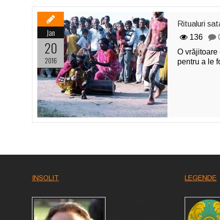
Ritualuri sat
Jan
136
20
O vrăjitoare
2016
pentru a le 
INSOLIT
LEGENDE
Nicolas Cage a fost
obligat să restituie un
craniu de dinozaur