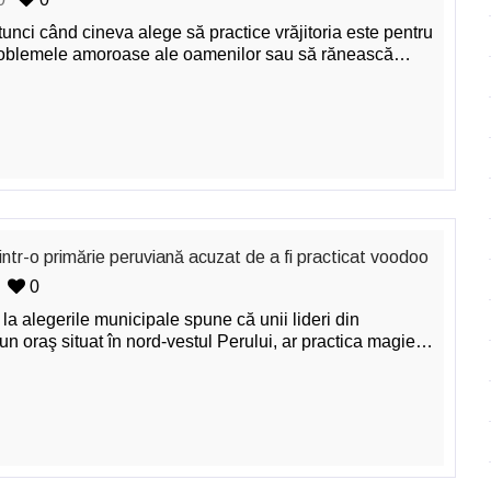
tunci când cineva alege să practice vrăjitoria este pentru
roblemele amoroase ale oamenilor sau să rănească…
intr-o primărie peruviană acuzat de a fi practicat voodoo
0
la alegerile municipale spune că unii lideri din
n oraş situat în nord-vestul Perului, ar practica magie…