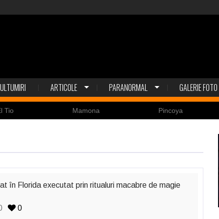
ULTUMIRI
ARTICOLE
PARANORMAL
GALERIE FOTO
Mamona
Pincoya
Nico
nat în Florida executat prin ritualuri macabre de magie
0
0