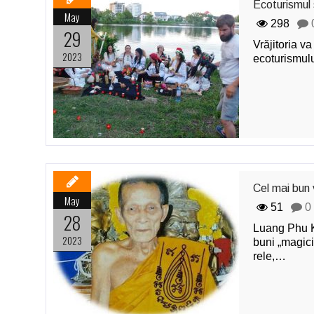
Ecoturismul 
May
298
29
Vrăjitoria v
2023
ecoturismulu
Cel mai bun 
May
51
0
28
Luang Phu K
2023
buni „magici
rele,…