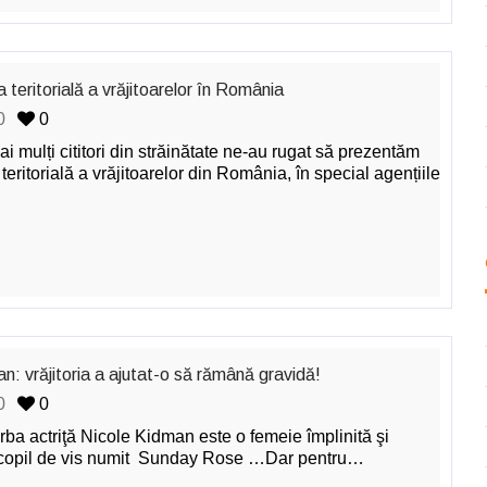
 teritorială a vrăjitoarelor în România
0
0
 mulți cititori din străinătate ne-au rugat să prezentăm
teritorială a vrăjitoarelor din România, în special agențiile
n: vrăjitoria a ajutat-o să rămână gravidă!
0
0
rba actriţă Nicole Kidman este o femeie împlinită şi
copil de vis numit Sunday Rose …Dar pentru…