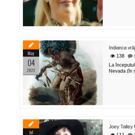
Indianca vrăj
May
138
04
La începutul
2022
Nevada (în s
Joey Talley 
Jul
111