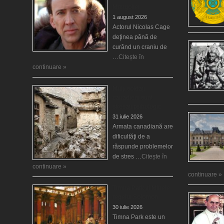
Mongoliei
1 august 2026
Actorul Nicolas Cage
deţinea până de
curând un craniu de
…
Citește în
continuare »
Mulţi soldaţi
canadieni sunt
stresaţi psihologic
31 iulie 2026
Armata canadiană are
dificultăţi de a
răspunde problemelor
de stres …
Citește în
continuare »
continuare »
Timna Park şi Minele
regelui Solomon
30 iulie 2026
Timna Park este un