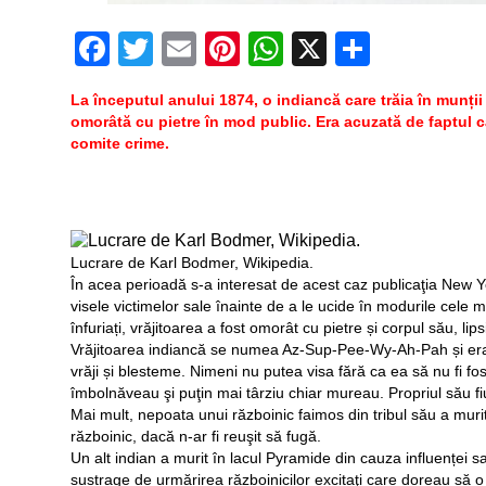
Facebook
Twitter
Email
Pinterest
WhatsApp
X
Partaj
La începutul anului 1874, o indiancă care trăia în munții
omorâtă cu pietre în mod public. Era acuzată de faptul că
comite crime.
Lucrare de Karl Bodmer, Wikipedia.
În acea perioadă s-a interesat de acest caz publicaţia New Y
visele victimelor sale înainte de a le ucide în modurile cele 
înfuriați, vrăjitoarea a fost omorât cu pietre și corpul său, lips
Vrăjitoarea indiancă se numea Az-Sup-Pee-Wy-Ah-Pah și era 
vrăji și blesteme. Nimeni nu putea visa fără ca ea să nu fi fos
îmbolnăveau şi puţin mai târziu chiar mureau. Propriul său f
Mai mult, nepoata unui războinic faimos din tribul său a murit d
războinic, dacă n-ar fi reuşit să fugă.
Un alt indian a murit în lacul Pyramide din cauza influenței sa
sustrage de urmărirea războinicilor excitaţi care doreau să o