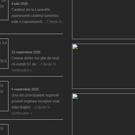
6 iulie 2026
Castelul de la Luneville,
supranumit castelul luminilor,
este o capodoperă …
Citește în
Venirea lui Mesia va distruge
creştinătatea
23 septembrie 2025
Cineva dintre noi ştie de mult
că există 57 de …
Citește în
continuare »
Legenda fraţilor Ayar
5 septembrie 2025
Una din principalele legende
privind originea incaşilor este
mitul fraţilor …
Citește în
continuare »
Legenda elfului din Albania,
Aërico