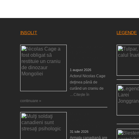
INSOLIT
LEGENDE
Nicolas Cage a fost
obligat să restituie un
craniu de dinozaur
Mongoliei
1 august 2026
Actorul Nicolas Cage
deţinea până de
curând un craniu de
…
Citește în
continuare »
Mulţi soldaţi
canadieni sunt
stresaţi psihologic
31 iulie 2026
Armata canadiană are