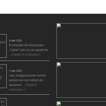
Tulpar, calul înaripat
8 iulie 2026
În poveștile din Kârgâzstan,
„Tulpar” este un cal capabil de
…
Citește în continuare »
Legenda Larei Jonggrang
7 iulie 2026
Lara Jonggrang este numele
popular pe care sătenii din
apropiere …
Citește în
continuare »
Blestemul castelului de la
Luneville