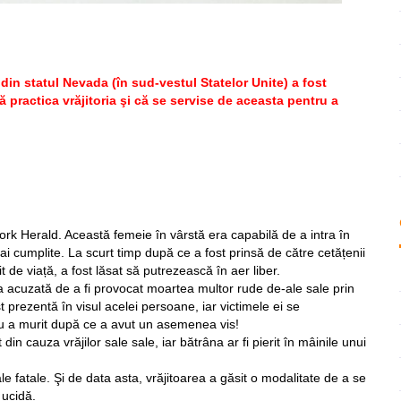
ează
 din statul Nevada (în sud-vestul Statelor Unite) a fost
 practica vrăjitoria şi că se servise de aceasta pentru a
ork Herald. Această femeie în vârstă era capabilă de a intra în
mai cumplite. La scurt timp după ce a fost prinsă de către cetățenii
it de viață, a fost lăsat să putrezească în aer liber.
acuzată de a fi provocat moartea multor rude de-ale sale prin
t prezentă în visul acelei persoane, iar victimele ei se
iu a murit după ce a avut un asemenea vis!
in cauza vrăjilor sale sale, iar bătrâna ar fi pierit în mâinile unui
le fatale. Şi de data asta, vrăjitoarea a găsit o modalitate de a se
 ucidă.