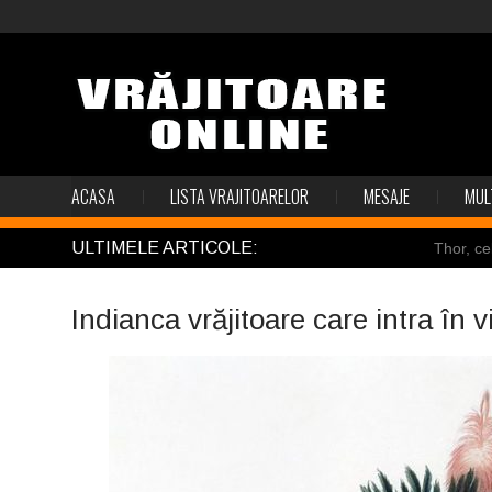
ACASA
LISTA VRAJITOARELOR
MESAJE
MUL
ULTIMELE ARTICOLE:
Thor, ce
Pincoya
Indianca vrăjitoare care intra în 
Mulţi so
Salvat de
Structur