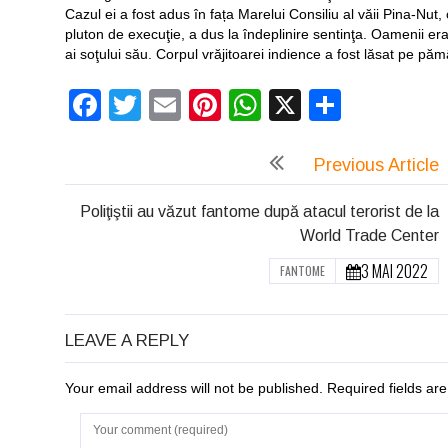
Cazul ei a fost adus în fața Marelui Consiliu al văii Pina-N
pluton de execuţie, a dus la îndeplinire sentinţa. Oamenii era
ai soţului său. Corpul vrăjitoarei indience a fost lăsat pe pă
Facebook
Twitter
Email
Pinterest
WhatsApp
X
Partaj
Previous Article
Poliţiştii au văzut fantome după atacul terorist de la
World Trade Center
3 MAI 2022
FANTOME
LEAVE A REPLY
Your email address will not be published. Required fields a