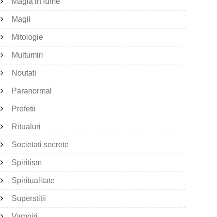
Magia in lume
Magii
Mitologie
Multumiri
Noutati
Paranormal
Profetii
Ritualuri
Societati secrete
Spiritism
Spiritualitate
Superstitii
Vampiri