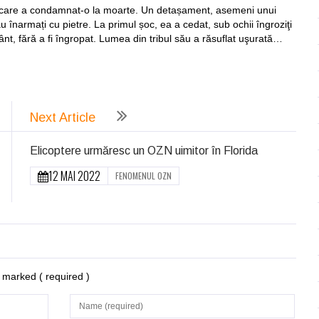
ut, care a condamnat-o la moarte. Un detașament, asemeni unui
u înarmați cu pietre. La primul șoc, ea a cedat, sub ochii îngroziţi
mânt, fără a fi îngropat. Lumea din tribul său a răsuflat uşurată…
ează
Next Article
Elicoptere urmăresc un OZN uimitor în Florida
12 MAI 2022
FENOMENUL OZN
re marked
( required )