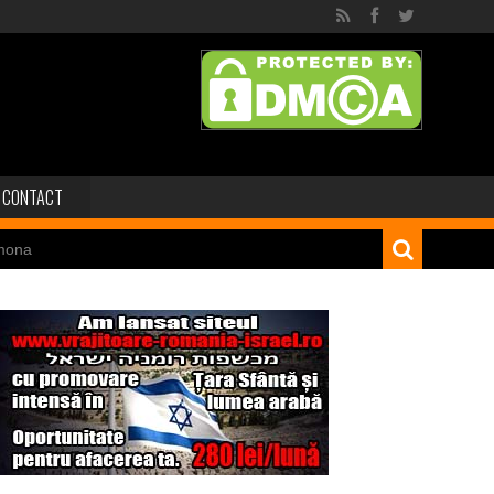
CONTACT
mona
 dinozaur Mongoliei
Minele regelui Solomon
niei