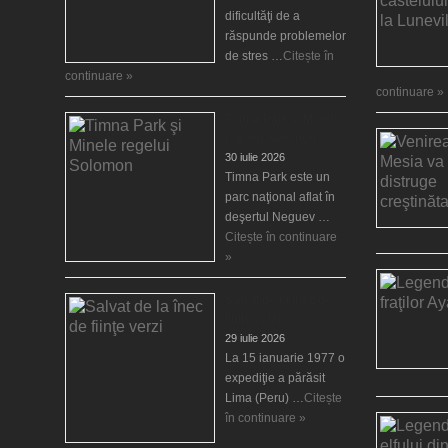
dificultăţi de a
răspunde problemelor
de stres …
Citește în
continuare »
continuare »
Timna Park şi Minele
regelui Solomon
30 iulie 2026
Timna Park este un
parc naţional aflat în
deşertul Neguev …
Citește în continuare
»
Salvat de la înec de
fiinţe verzi
29 iulie 2026
La 15 ianuarie 1977 o
expediţie a părăsit
Lima (Peru) …
Citește
în continuare »