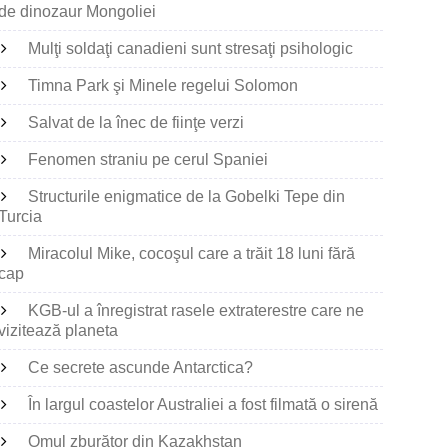
de dinozaur Mongoliei
Mulţi soldaţi canadieni sunt stresaţi psihologic
Timna Park şi Minele regelui Solomon
Salvat de la înec de fiinţe verzi
Fenomen straniu pe cerul Spaniei
Structurile enigmatice de la Gobelki Tepe din
Turcia
Miracolul Mike, cocoşul care a trăit 18 luni fără
cap
KGB-ul a înregistrat rasele extraterestre care ne
vizitează planeta
Ce secrete ascunde Antarctica?
În largul coastelor Australiei a fost filmată o sirenă
Omul zburător din Kazakhstan