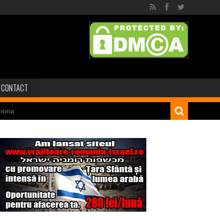
CONTACT
mona
 dinozaur Mongoliei
Minele regelui Solomon
niei