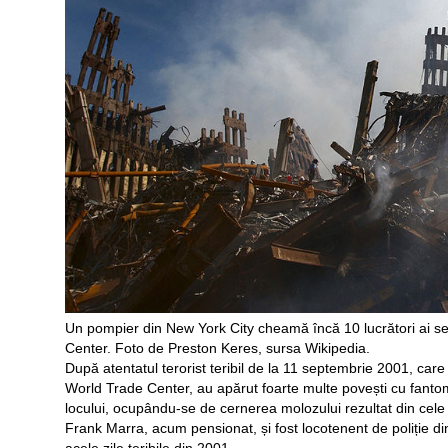
Un pompier din New York City cheamă încă 10 lucrători ai ser
Center. Foto de Preston Keres, sursa Wikipedia.
După atentatul terorist teribil de la 11 septembrie 2001, car
World Trade Center, au apărut foarte multe povești cu fantome 
locului, ocupându-se de cernerea molozului rezultat din cele
Frank Marra, acum pensionat, și fost locotenent de poliție di
acele zile teribile din 2001.