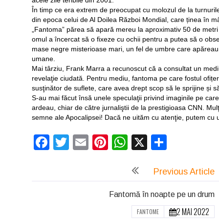
În timp ce era extrem de preocupat cu molozul de la turnuri
din epoca celui de Al Doilea Război Mondial, care ținea în mân
„Fantoma” părea să apară mereu la aproximativ 50 de metri de
omul a încercat să o fixeze cu ochii pentru a putea să o obse
mase negre misterioase mari, un fel de umbre care apăreau ș
umane.
Mai târziu, Frank Marra a recunoscut că a consultat un mediu 
revelaţie ciudată. Pentru mediu, fantoma pe care fostul ofițer
susţinător de suflete, care avea drept scop să le sprijine și s
S-au mai făcut însă unele speculaţii privind imaginile pe car
ardeau, chiar de către jurnaliştii de la prestigioasa CNN. Mul
semne ale Apocalipsei! Dacă ne uităm cu atenţie, putem cu u
Facebook
Twitter
Email
Pinterest
WhatsApp
X
Partaj
Previous Article
Fantomă în noapte pe un drum
2 MAI 2022
FANTOME