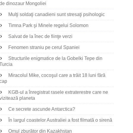
de dinozaur Mongoliei
Mulţi soldaţi canadieni sunt stresaţi psihologic
Timna Park şi Minele regelui Solomon
Salvat de la înec de fiinţe verzi
Fenomen straniu pe cerul Spaniei
Structurile enigmatice de la Gobelki Tepe din
Turcia
Miracolul Mike, cocoşul care a trăit 18 luni fără
cap
KGB-ul a înregistrat rasele extraterestre care ne
vizitează planeta
Ce secrete ascunde Antarctica?
În largul coastelor Australiei a fost filmată o sirenă
Omul zburător din Kazakhstan