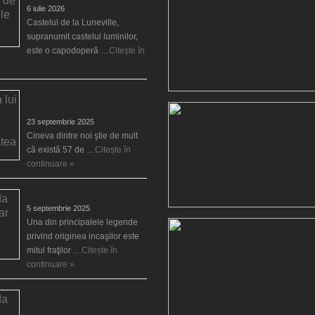
6 iulie 2026
Castelul de la Luneville,
supranumit castelul luminilor,
este o capodoperă …
Citește în
Venirea lui Mesia va distruge
creştinătatea
23 septembrie 2025
Cineva dintre noi ştie de mult
că există 57 de …
Citește în
continuare »
Legenda fraţilor Ayar
5 septembrie 2025
Una din principalele legende
privind originea incaşilor este
mitul fraţilor …
Citește în
continuare »
Legenda elfului din Albania,
Aërico