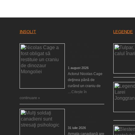
INSOLIT
LEGENDE
Nicolas Cage a fost
obligat să restituie un
craniu de dinozaur
Mongoliei
1 august 2026
Actorul Nicolas Cage
deţinea până de
curând un craniu de
…
Citește în
continuare »
Mulţi soldaţi
canadieni sunt
stresaţi psihologic
31 iulie 2026
Armata canadiană are