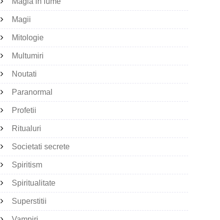
Magia in lume
Magii
Mitologie
Multumiri
Noutati
Paranormal
Profetii
Ritualuri
Societati secrete
Spiritism
Spiritualitate
Superstitii
Vampiri