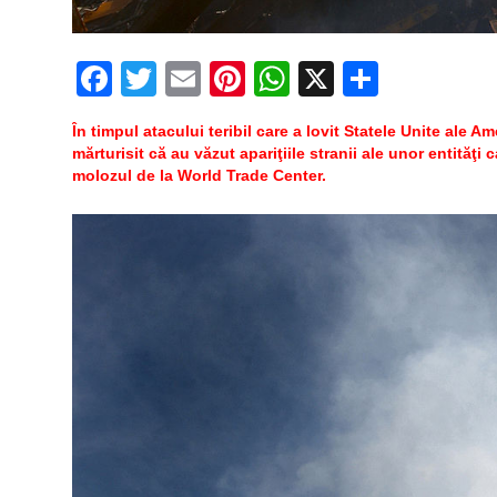
Facebook
Twitter
Email
Pinterest
WhatsApp
X
Partaj
În timpul atacului teribil care a lovit Statele Unite ale Am
mărturisit că au văzut apariţiile stranii ale unor entităţ
molozul de la World Trade Center.