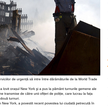
viciilor de urgență să intre între dărâmăturile de la World Trade
e a lovit orașul New York şi a pus la pământ turnurile gemene ale
transmise de către unii ofițeri de poliție, care lucrau la fața
 două turnuri.
n New York, a povestit recent povestea lui ciudată petrecută în