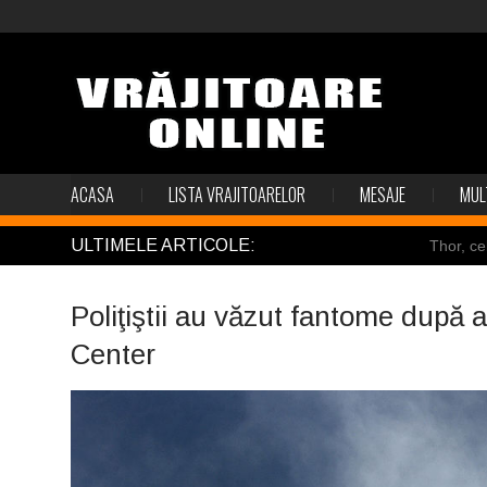
ACASA
LISTA VRAJITOARELOR
MESAJE
MUL
ULTIMELE ARTICOLE:
Thor, ce
Pincoya
Poliţiştii au văzut fantome după a
Mulţi so
Center
Salvat de
Structur