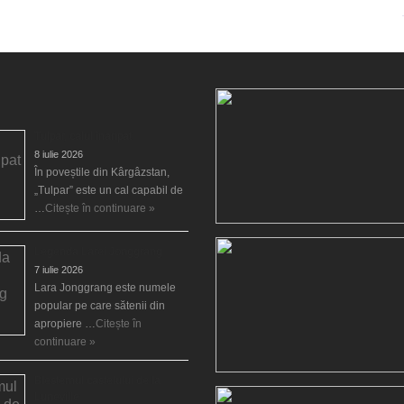
Tulpar, calul înaripat
8 iulie 2026
În poveștile din Kârgâzstan,
„Tulpar” este un cal capabil de
…
Citește în continuare »
Legenda Larei Jonggrang
7 iulie 2026
Lara Jonggrang este numele
popular pe care sătenii din
apropiere …
Citește în
continuare »
Blestemul castelului de la
Luneville