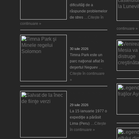
dificultăţi de a
răspunde problemelor
de stres …
Citește în
continuare »
continuare »
Timna Park şi Minele
regelui Solomon
30 iulie 2026
Timna Park este un
parc naţional aflat în
deşertul Neguev …
Citește în continuare
»
Salvat de la înec de
fiinţe verzi
29 iulie 2026
La 15 ianuarie 1977 o
expediţie a părăsit
Lima (Peru) …
Citește
în continuare »