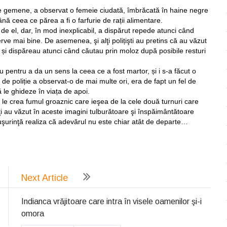
le gemene, a observat o femeie ciudată, îmbrăcată în haine negre
ă ceea ce părea a fi o farfurie de rații alimentare.
 el, dar, în mod inexplicabil, a dispărut repede atunci când
rve mai bine. De asemenea, şi alţi polițişti au pretins că au văzut
i dispăreau atunci când căutau prin moloz după posibile resturi
pentru a da un sens la ceea ce a fost martor, și i s-a făcut o
 de poliție a observat-o de mai multe ori, era de fapt un fel de
ă le ghideze în viața de apoi.
e le crea fumul groaznic care ieşea de la cele două turnuri care
ţi au văzut în aceste imagini tulburătoare şi înspăimântătoare
şurinţă realiza că adevărul nu este chiar atât de departe…
ează
Next Article
Indianca vrăjitoare care intra în visele oamenilor şi-i
omora