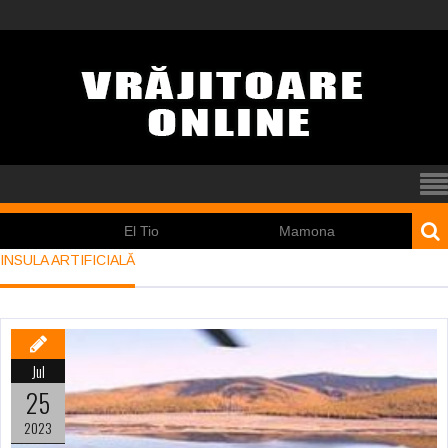
El Tio
Mamona
Pincoy
INSULA ARTIFICIALĂ
Jul
25
2023