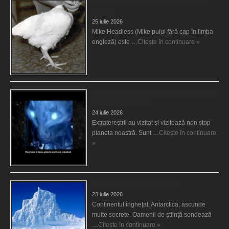
Miracolul Mike, cocoşul care a trăit 18 luni
fără cap
25 iulie 2026
Mike Headless (Mike puiul fără cap în limba
engleză) este …
Citește în continuare »
KGB-ul a înregistrat rasele extraterestre care
ne vizitează planeta
24 iulie 2026
Extratereştrii au vizitat şi vizitează non stop
planeta noastră. Sunt …
Citește în continuare
»
Ce secrete ascunde Antarctica?
23 iulie 2026
Continentul îngheţat, Antarctica, ascunde
multe secrete. Oamenii de ştiinţă sondează
…
Citește în continuare »