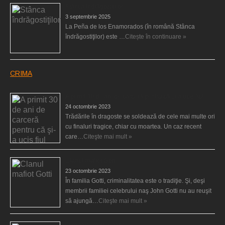
Stânca îndrăgostiţilor
3 septembrie 2025
La Peña de los Enamorados (în română Stânca
îndrăgostiţilor) este …
Citește în continuare »
CRIMA
A primit 30 de ani de carceră pentru că şi-a ucis fiul
24 octombrie 2023
Trădările în dragoste se soldează de cele mai multe ori
cu finaluri tragice, chiar cu moartea. Un caz recent
care…
Citeşte mai mult »
Clanul mafiot Gotti
23 octombrie 2023
În familia Gotti, criminalitatea este o tradiţie. Şi, deşi
membrii familiei celebrului naş John Gotti nu au reuşit
să ajungă…
Citeşte mai mult »
O moarte misterioasă