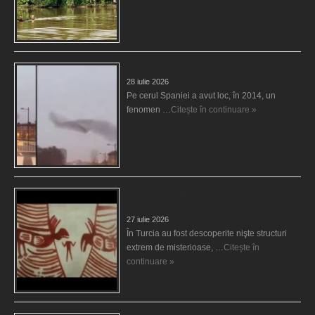
Fenomen straniu pe cerul Spaniei
28 iulie 2026
Pe cerul Spaniei a avut loc, în 2014, un
fenomen …
Citește în continuare »
Structurile enigmatice de la Gobelki Tepe din
Turcia
27 iulie 2026
În Turcia au fost descoperite nişte structuri
extrem de misterioase, …
Citește în
continuare »