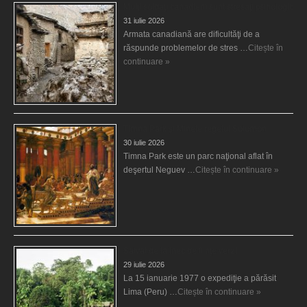
Mulţi soldaţi canadieni sunt stresaţi psihologic
31 iulie 2026
Armata canadiană are dificultăţi de a
răspunde problemelor de stres …
Citește în
continuare »
Timna Park şi Minele regelui Solomon
30 iulie 2026
Timna Park este un parc naţional aflat în
deşertul Neguev …
Citește în continuare »
Salvat de la înec de fiinţe verzi
29 iulie 2026
La 15 ianuarie 1977 o expediţie a părăsit
Lima (Peru) …
Citește în continuare »