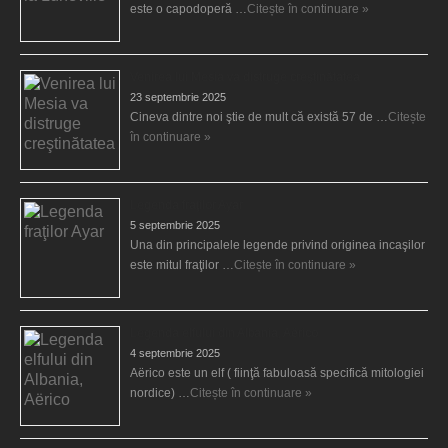
este o capodoperă …
Citește în continuare »
Venirea lui Mesia va distruge creştinătatea
23 septembrie 2025
Cineva dintre noi ştie de mult că există 57 de …
Citește
în continuare »
Legenda fraţilor Ayar
5 septembrie 2025
Una din principalele legende privind originea incaşilor
este mitul fraţilor …
Citește în continuare »
Legenda elfului din Albania, Aërico
4 septembrie 2025
Aërico este un elf ( fiinţă fabuloasă specifică mitologiei
nordice) …
Citește în continuare »