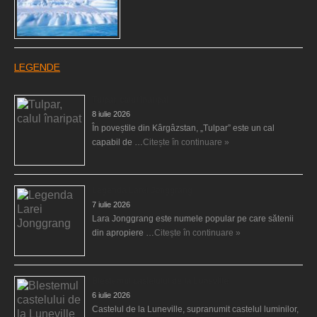
LEGENDE
Tulpar, calul înaripat
8 iulie 2026
În poveștile din Kârgâzstan, „Tulpar” este un cal
capabil de …
Citește în continuare »
Legenda Larei Jonggrang
7 iulie 2026
Lara Jonggrang este numele popular pe care sătenii
din apropiere …
Citește în continuare »
Blestemul castelului de la Luneville
6 iulie 2026
Castelul de la Luneville, supranumit castelul luminilor,