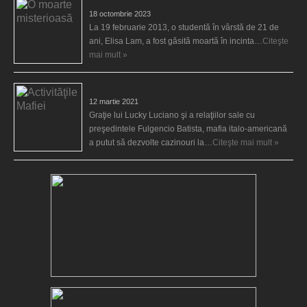
18 octombrie 2023
La 19 februarie 2013, o studentă în vârstă de 21 de
ani, Elisa Lam, a fost găsită moartă în incinta…
Citeşte
mai mult »
Activităţile Mafiei
12 martie 2021
Graţie lui Lucky Luciano şi a relaţiilor sale cu
preşedintele Fulgencio Batista, mafia italo-americană
a putut să dezvolte cazinouri la…
Citeşte mai mult »