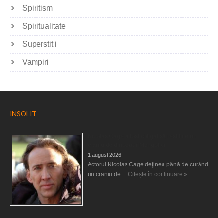
Spiritism
Spiritualitate
Superstitii
Vampiri
INSOLIT
Nicolas Cage a fost obligat să restituie un
craniu de dinozaur Mongoliei
1 august 2026
Actorul Nicolas Cage deţinea până de curând
un craniu de …
Citește în continuare »