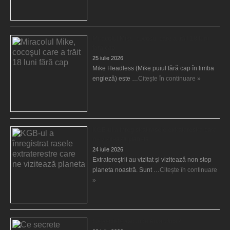
Miracolul Mike, cocoşul care a trăit 18 luni
fără cap
25 iulie 2026
Mike Headless (Mike puiul fără cap în limba
engleză) este …
Citește în continuare »
KGB-ul a înregistrat rasele extraterestre care
ne vizitează planeta
24 iulie 2026
Extratereştrii au vizitat şi vizitează non stop
planeta noastră. Sunt …
Citește în continuare
»
Ce secrete ascunde Antarctica?