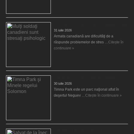
Mulţi soldaţi canadieni sunt stresaţi psihologic
31 iulie 2026
Armata canadiană are dificultăţi de a
răspunde problemelor de stres …
Citește în
continuare »
Timna Park şi Minele regelui Solomon
30 iulie 2026
Timna Park este un parc naţional aflat în
deşertul Neguev …
Citește în continuare »
Salvat de la înec de fiinţe verzi