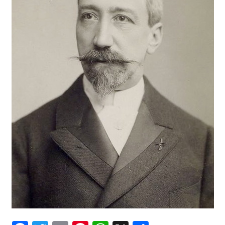
un craniu de
dinozaur Mongoliei
Mulţi soldaţi
canadieni sunt
stresaţi psihologic
Timna Park şi
Minele regelui
Solomon
Salvat de la înec de
fiinţe verzi
Fenomen straniu pe
cerul Spaniei