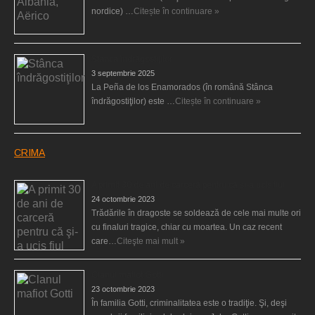
nordice) …
Citește în continuare »
Stânca îndrăgostiţilor
3 septembrie 2025
La Peña de los Enamorados (în română Stânca
îndrăgostiţilor) este …
Citește în continuare »
CRIMA
A primit 30 de ani de carceră pentru că şi-a ucis fiul
24 octombrie 2023
Trădările în dragoste se soldează de cele mai multe ori
cu finaluri tragice, chiar cu moartea. Un caz recent
care…
Citeşte mai mult »
Clanul mafiot Gotti
23 octombrie 2023
În familia Gotti, criminalitatea este o tradiţie. Şi, deşi