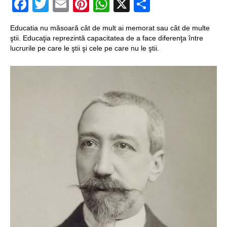
Facebook
Twitter
Email
Pinterest
WhatsApp
X
Partajeaz
Structurile
Educatia nu măsoară cât de mult ai memorat sau cât de multe
enigmatice de la
ştii. Educaţia reprezintă capacitatea de a face diferenţa între
Gobelki Tepe din
lucrurile pe care le ştii şi cele pe care nu le ştii.
Turcia