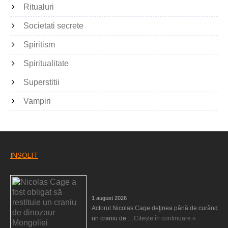
Ritualuri
Societati secrete
Spiritism
Spiritualitate
Superstitii
Vampiri
INSOLIT
Nicolas Cage a fost obligat să restituie un
craniu de dinozaur Mongoliei
1 august 2026
Actorul Nicolas Cage deţinea până de curând
un craniu de …
Citește în continuare »