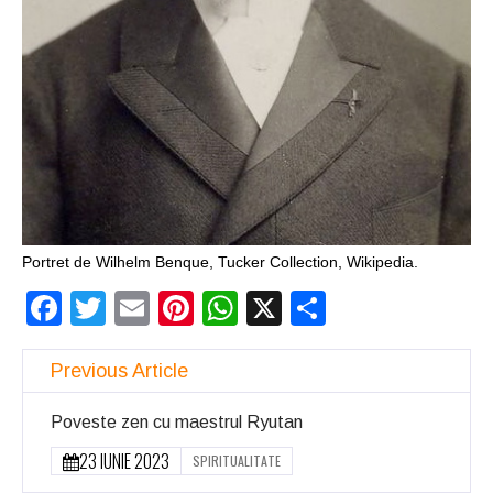
Portret de Wilhelm Benque, Tucker Collection, Wikipedia.
Facebook
Twitter
Email
Pinterest
WhatsApp
X
Partajeaz
Previous Article
Poveste zen cu maestrul Ryutan
23 IUNIE 2023
SPIRITUALITATE