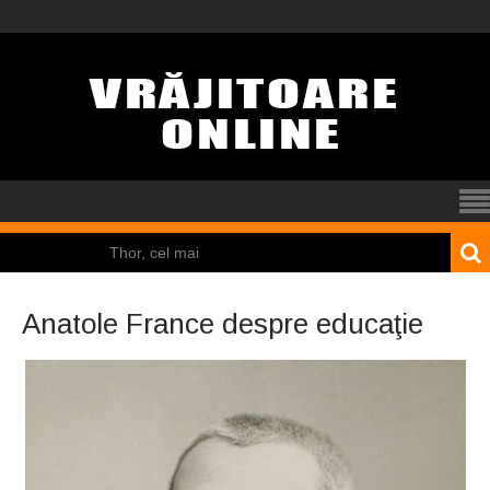
Thor, cel mai
puternic dintre zei
Anatole France despre educaţie
El Tio
Mamona
Pincoya
Nicolas Cage a fost
obligat să restituie