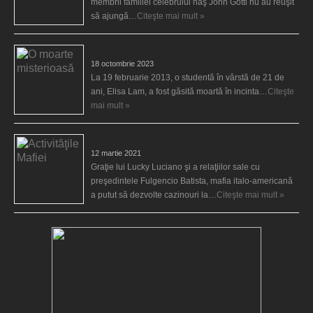
membrii familiei celebrului naş John Gotti nu au reuşit
să ajungă…
Citeşte mai mult »
O moarte misterioasă
18 octombrie 2023
La 19 februarie 2013, o studentă în vârstă de 21 de
ani, Elisa Lam, a fost găsită moartă în incinta…
Citeşte
mai mult »
Activităţile Mafiei
12 martie 2021
Graţie lui Lucky Luciano şi a relaţiilor sale cu
preşedintele Fulgencio Batista, mafia italo-americană
a putut să dezvolte cazinouri la…
Citeşte mai mult »