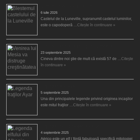
Blestemul castelului de la Luneville
6 iulie 2026
Castelul de la Luneville, supranumit castelul luminilor,
este o capodoperă …
Citește în continuare »
Venirea lui Mesia va distruge creştinătatea
23 septembrie 2025
Cineva dintre noi ştie de mult că există 57 de …
Citește
în continuare »
Legenda fraţilor Ayar
5 septembrie 2025
Una din principalele legende privind originea incaşilor
este mitul fraţilor …
Citește în continuare »
Legenda elfului din Albania, Aërico
4 septembrie 2025
Aërico este un elf ( fiinţă fabuloasă specifică mitologiei