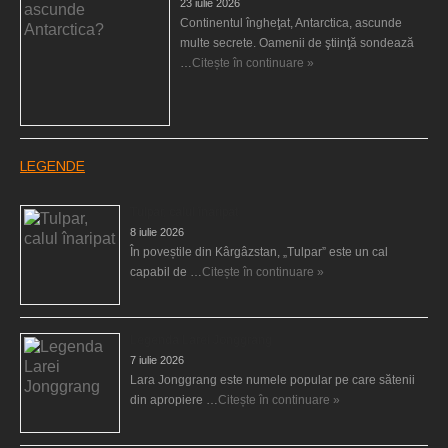
23 iulie 2026
Continentul îngheţat, Antarctica, ascunde
multe secrete. Oamenii de ştiinţă sondează
…
Citește în continuare »
LEGENDE
Tulpar, calul înaripat
8 iulie 2026
În poveștile din Kârgâzstan, „Tulpar” este un cal
capabil de …
Citește în continuare »
Legenda Larei Jonggrang
7 iulie 2026
Lara Jonggrang este numele popular pe care sătenii
din apropiere …
Citește în continuare »