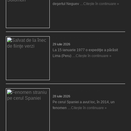
deşertul Neguev …
Citește în continuare »
Salvat de la înec de fiinţe verzi
29 iulie 2026
La 15 ianuarie 1977 o expediţie a părăsit
Lima (Peru) …
Citește în continuare »
Fenomen straniu pe cerul Spaniei
28 iulie 2026
Pe cerul Spaniei a avut loc, în 2014, un
fenomen …
Citește în continuare »