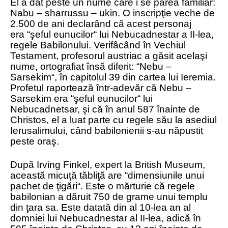
El a dat peste un nume care i se părea familiar:
Nabu – sharrussu – ukin. O inscripţie veche de
2.500 de ani declarând că acest personaj
era “şeful eunucilor“ lui Nebucadnestar a II-lea,
regele Babilonului. Verifâcând în Vechiul
Testament, profesorul austriac a găsit acelaşi
nume, ortografiat însă diferit: “Nebu –
Sarsekim“, în capitolul 39 din cartea lui Ieremia.
Profetul raportează într-adevăr că Nebu –
Sarsekim era “şeful eunucilor“ lui
Nebucadnetsar, şi că în anul 587 înainte de
Christos, el a luat parte cu regele său la asediul
Ierusalimului, când babilonienii s-au năpustit
peste oraş.
După Irving Finkel, expert la British Museum,
această micuţă tăbliţă are “dimensiunile unui
pachet de ţigări“. Este o mărturie că regele
babilonian a dăruit 750 de grame unui templu
din ţara sa. Este datată din al 10-lea an al
domniei lui Nebucadnestar al II-lea, adică în