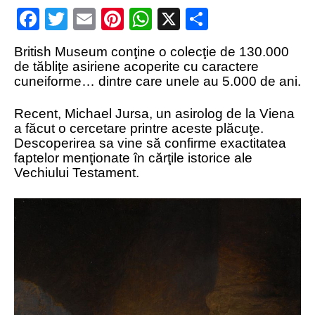
Facebook
Twitter
Email
Pinterest
WhatsApp
X
Partajeaz
Structurile
enigmatice de la
British Museum conţine o colecţie de 130.000
Gobelki Tepe din
de tăbliţe asiriene acoperite cu caractere
cuneiforme… dintre care unele au 5.000 de ani.
Turcia
Recent, Michael Jursa, un asirolog de la Viena
a făcut o cercetare printre aceste plăcuţe.
Descoperirea sa vine să confirme exactitatea
faptelor menţionate în cărţile istorice ale
Vechiului Testament.