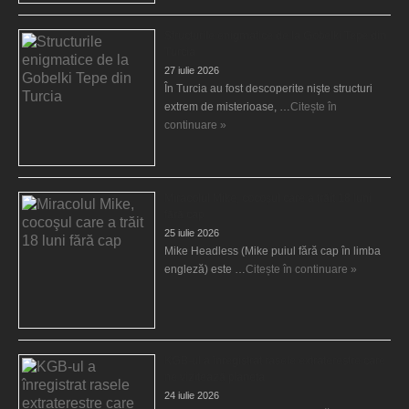
Structurile enigmatice de la Gobelki Tepe din
Turcia
27 iulie 2026
În Turcia au fost descoperite nişte structuri
extrem de misterioase, …
Citește în
continuare »
Miracolul Mike, cocoşul care a trăit 18 luni
fără cap
25 iulie 2026
Mike Headless (Mike puiul fără cap în limba
engleză) este …
Citește în continuare »
KGB-ul a înregistrat rasele extraterestre care
ne vizitează planeta
24 iulie 2026