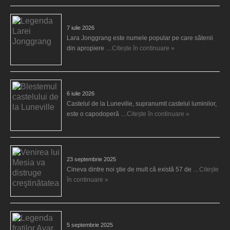
Legenda Larei Jonggrang
7 iulie 2026
Lara Jonggrang este numele popular pe care sătenii
din apropiere …
Citește în continuare »
Blestemul castelului de la Luneville
6 iulie 2026
Castelul de la Luneville, supranumit castelul luminilor,
este o capodoperă …
Citește în continuare »
Venirea lui Mesia va distruge creştinătatea
23 septembrie 2025
Cineva dintre noi ştie de mult că există 57 de …
Citește
în continuare »
Legenda fraţilor Ayar
5 septembrie 2025