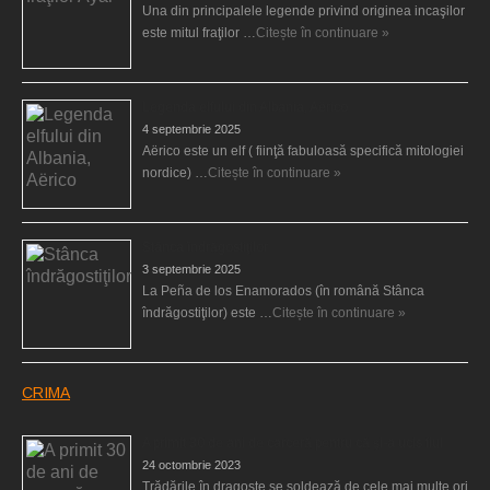
Una din principalele legende privind originea incaşilor
este mitul fraţilor …
Citește în continuare »
Legenda elfului din Albania, Aërico
4 septembrie 2025
Aërico este un elf ( fiinţă fabuloasă specifică mitologiei
nordice) …
Citește în continuare »
Stânca îndrăgostiţilor
3 septembrie 2025
La Peña de los Enamorados (în română Stânca
îndrăgostiţilor) este …
Citește în continuare »
CRIMA
A primit 30 de ani de carceră pentru că şi-a ucis fiul
24 octombrie 2023
Trădările în dragoste se soldează de cele mai multe ori