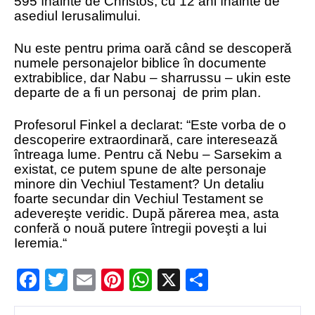
595 înainte de Christos, cu 12 ani înainte de
asediul Ierusalimului.
Nu este pentru prima oară când se descoperă
numele personajelor biblice în documente
extrabiblice, dar Nabu – sharrussu – ukin este
departe de a fi un personaj de prim plan.
Profesorul Finkel a declarat: “Este vorba de o
descoperire extraordinară, care interesează
întreaga lume. Pentru că Nebu – Sarsekim a
existat, ce putem spune de alte personaje
minore din Vechiul Testament? Un detaliu
foarte secundar din Vechiul Testament se
adevereşte veridic. După părerea mea, asta
conferă o nouă putere întregii poveşti a lui
Ieremia.“
Facebook
Twitter
Email
Pinterest
WhatsApp
X
Partajeaz