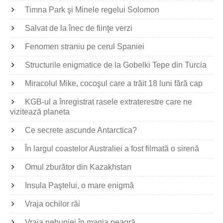
Timna Park şi Minele regelui Solomon
Salvat de la înec de fiinţe verzi
Fenomen straniu pe cerul Spaniei
Structurile enigmatice de la Gobelki Tepe din Turcia
Miracolul Mike, cocoşul care a trăit 18 luni fără cap
KGB-ul a înregistrat rasele extraterestre care ne
vizitează planeta
Ce secrete ascunde Antarctica?
În largul coastelor Australiei a fost filmată o sirenă
Omul zburător din Kazakhstan
Insula Paştelui, o mare enigmă
Vraja ochilor răi
Vraja nebuniei în magia neagră