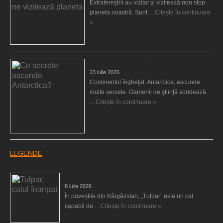
Extratereştrii au vizitat şi vizitează non stop
planeta noastră. Sunt …
Citește în continuare
»
Ce secrete ascunde Antarctica?
23 iulie 2026
Continentul îngheţat, Antarctica, ascunde
multe secrete. Oamenii de ştiinţă sondează
…
Citește în continuare »
LEGENDE
Tulpar, calul înaripat
8 iulie 2026
În poveștile din Kârgâzstan, „Tulpar” este un cal
capabil de …
Citește în continuare »