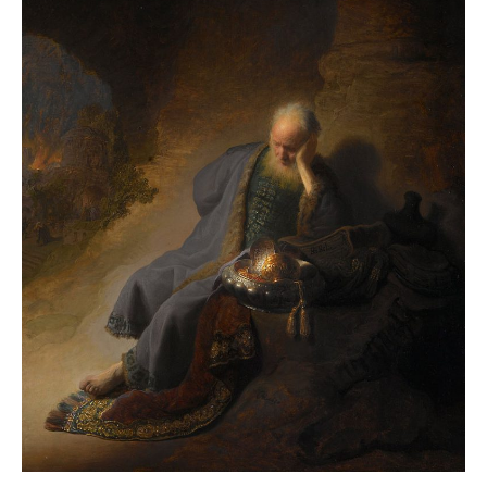
un craniu de
dinozaur Mongoliei
Mulţi soldaţi
canadieni sunt
stresaţi psihologic
Timna Park şi
Minele regelui
Solomon
Salvat de la înec de
fiinţe verzi
Fenomen straniu pe
cerul Spaniei