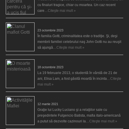
cu finaluri tragice, chiar cu moartea. Un caz recent
care…
Citeşte mai mult »
Clanul mafiot Gotti
23 octombrie 2023
În familia Gotti, criminalitatea este o tradiţie. Şi, deşi
membrii familiei celebrului naş John Gotti nu au reuşit
să ajungă…
Citeşte mai mult »
O moarte misterioasă
18 octombrie 2023
La 19 februarie 2013, o studentă în vârstă de 21 de
ani, Elisa Lam, a fost găsită moartă în incinta…
Citeşte
mai mult »
Activităţile Mafiei
12 martie 2021
Graţie lui Lucky Luciano şi a relaţiilor sale cu
preşedintele Fulgencio Batista, mafia italo-americană
a putut să dezvolte cazinouri la…
Citeşte mai mult »