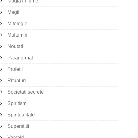
Magia in lume
Magii
Mitologie
Multumiri
Noutati
Paranormal
Profetii
Ritualuri
Societati secrete
Spiritism
Spiritualitate
Superstitii
Vampiri