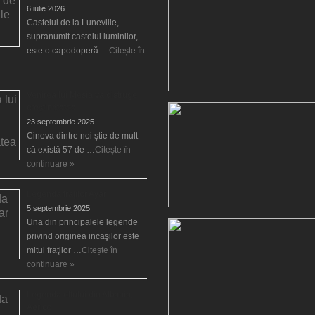
6 iulie 2026
Castelul de la Luneville,
supranumit castelul luminilor,
este o capodoperă …
Citește în
Venirea lui Mesia va distruge
creştinătatea
23 septembrie 2025
Cineva dintre noi ştie de mult
că există 57 de …
Citește în
continuare »
Legenda fraţilor Ayar
5 septembrie 2025
Una din principalele legende
privind originea incaşilor este
mitul fraţilor …
Citește în
continuare »
Legenda elfului din Albania,
Aërico