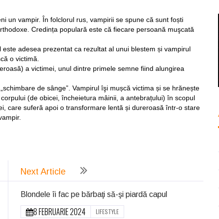
ni un vampir. În folclorul rus, vampirii se spune că sunt foști
ii orthodoxe. Credința populară este că fiecare persoană muşcată
ul este adesea prezentat ca rezultat al unui blestem și vampirul
că o victimă.
roasă) a victimei, unul dintre primele semne fiind alungirea
o „schimbare de sânge”. Vampirul îşi mușcă victima și se hrănește
orpului (de obicei, încheietura mâinii, a antebrațului) în scopul
ei, care suferă apoi o transformare lentă și dureroasă într-o stare
vampir.
ează
Next Article
Blondele îi fac pe bărbaţi să-şi piardă capul
8 FEBRUARIE 2024
LIFESTYLE