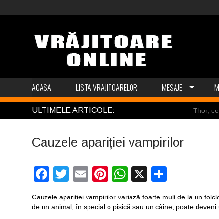
ACASA
LISTA VRAJITOARELOR
MESAJE
M
ULTIMELE ARTICOLE:
Thor, ce
Pincoya
Cauzele apariției vampirilor
Mulţi so
Salvat de
Facebook
Twitter
Email
Pinterest
WhatsApp
X
Partaj
Structur
Cauzele apariției vampirilor variază foarte mult de la un folclor 
de un animal, în special o pisică sau un câine, poate deveni u