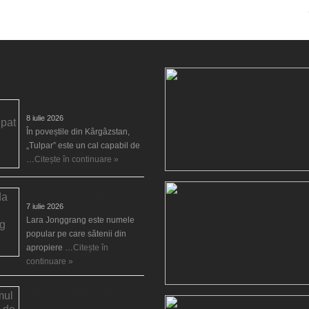
Tulpar, calul înaripat
8 iulie 2026
În poveștile din Kârgâzstan,
„Tulpar” este un cal capabil de
…
Citește în continuare »
Legenda Larei Jonggrang
7 iulie 2026
Lara Jonggrang este numele
popular pe care sătenii din
apropiere …
Citește în
continuare »
Blestemul castelului de la
Luneville