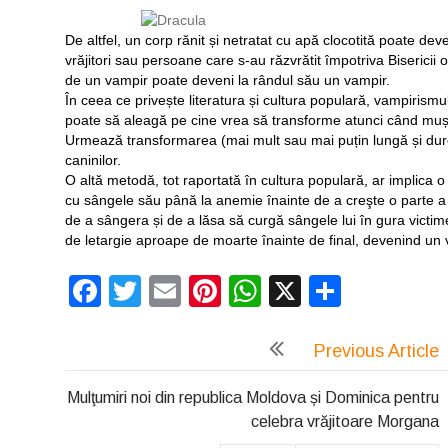
De altfel, un corp rănit și netratat cu apă clocotită poate deve
vrăjitori sau persoane care s-au răzvrătit împotriva Biseric
de un vampir poate deveni la rândul său un vampir.
În ceea ce privește literatura și cultura populară, vampirism
poate să aleagă pe cine vrea să transforme atunci când muș
Urmează transformarea (mai mult sau mai puțin lungă și dure
caninilor.
O altă metodă, tot raportată în cultura populară, ar implica 
cu sângele său până la anemie înainte de a creşte o parte a c
de a sângera și de a lăsa să curgă sângele lui în gura victim
de letargie aproape de moarte înainte de final, devenind un 
Facebook
Twitter
Email
Pinterest
WhatsApp
X
Partaj
Previous Article
Mulţumiri noi din republica Moldova și Dominica pentru
celebra vrăjitoare Morgana