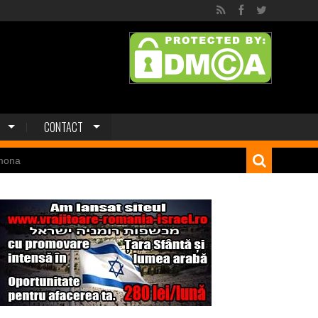
CONTACT
mona
 dinozaur Mongoliei
Minele regelui Solomon
niei