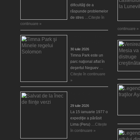
dificultăţi de a
răspunde problemelor
de stres …
Citește în
continuare »
continuare »
Timna Park şi Minele
regelui Solomon
30 iulie 2026
Timna Park este un
parc naţional aflat în
deşertul Neguev …
Citește în continuare
»
Salvat de la înec de
fiinţe verzi
29 iulie 2026
La 15 ianuarie 1977 o
expediţie a părăsit
Lima (Peru) …
Citește
în continuare »