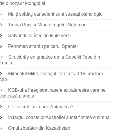
de dinozaur Mongoliei
Mulţi soldaţi canadieni sunt stresaţi psihologic
Timna Park şi Minele regelui Solomon
Salvat de la înec de fiinţe verzi
Fenomen straniu pe cerul Spaniei
Structurile enigmatice de la Gobelki Tepe din
Turcia
Miracolul Mike, cocoşul care a trăit 18 luni fără
cap
KGB-ul a înregistrat rasele extraterestre care ne
vizitează planeta
Ce secrete ascunde Antarctica?
În largul coastelor Australiei a fost filmată o sirenă
Omul zburător din Kazakhstan