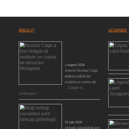
INSOLIT
LEGENDE
Nicolas Cage a fost
obligat să restituie un
craniu de dinozaur
Mongoliei
1 august 2026
Actorul Nicolas Cage
deţinea până de
curând un craniu de
…
Citește în
continuare »
Mulţi soldaţi
canadieni sunt
stresaţi psihologic
31 iulie 2026
Armata canadiană are