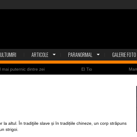
ULTUMIRI
ARTICOLE
PARANORMAL
GALERIE FOTO
l mai puternic dintre zei
El Tio
Ma
Nicolas Cage a fost obligat să restituie un craniu de
ldaţi canadieni sunt stresaţi psihologic
Timna Park şi 
 la înec de fiinţe verzi
Fenomen straniu pe cerul Spa
ează
ile enigmatice de la Gobelki Tepe din Turcia
la altul. În tradiţiile slave și în tradițiile chineze, un corp străpuns
n strigoi.