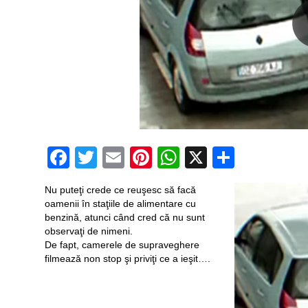
Facebook
Twitter
Email
Pinterest
WhatsApp
X
Partaj
Nu puteţi crede ce reuşesc să facă
oamenii în staţiile de alimentare cu
benzină, atunci când cred că nu sunt
observaţi de nimeni.
De fapt, camerele de supraveghere
filmează non stop şi priviţi ce a ieşit….