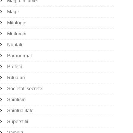
Magia in lume
Magii
Mitologie
Multumiri
Noutati
Paranormal
Profetii
Ritualuri
Societati secrete
Spiritism
Spiritualitate
Superstitii
Vampiri