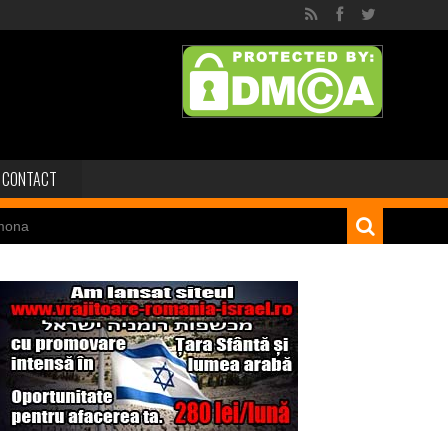
CONTACT
mona
 dinozaur Mongoliei
Minele regelui Solomon
niei