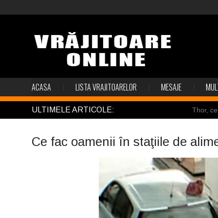
ACASA
LISTA VRAJITOARELOR
MESAJE
MUL
ULTIMELE ARTICOLE:
Thor, ce
Pincoya
Ce fac oamenii în staţiile de ali
Mulţi so
Salvat de
Structur