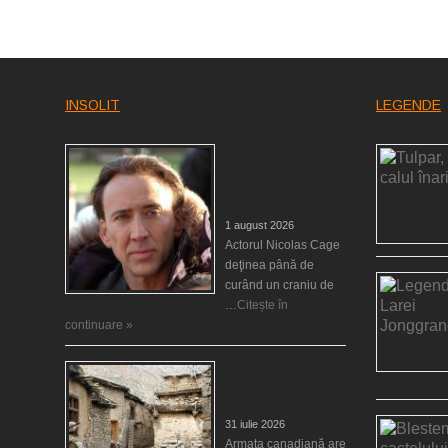
INSOLIT
LEGENDE
Nicolas Cage a fost
obligat să restituie un
craniu de dinozaur
Mongoliei
1 august 2026
Actorul Nicolas Cage
deţinea până de
curând un craniu de
…
Citește în
continuare »
Mulţi soldaţi
canadieni sunt
stresaţi psihologic
31 iulie 2026
Armata canadiană are