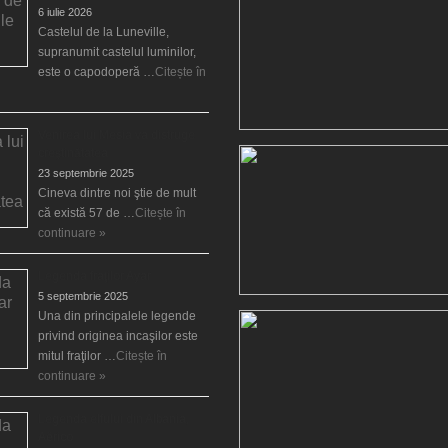
6 iulie 2026
Castelul de la Luneville,
supranumit castelul luminilor,
este o capodoperă …
Citește în
Venirea lui Mesia va distruge
creştinătatea
23 septembrie 2025
Cineva dintre noi ştie de mult
că există 57 de …
Citește în
continuare »
Legenda fraţilor Ayar
5 septembrie 2025
Una din principalele legende
privind originea incaşilor este
mitul fraţilor …
Citește în
continuare »
Legenda elfului din Albania,
Aërico