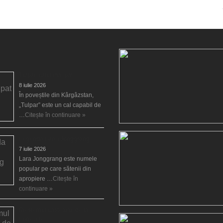
Tulpar, calul înaripat
8 iulie 2026
În poveștile din Kârgâzstan,
„Tulpar” este un cal capabil de
…
Citește în continuare »
Legenda Larei Jonggrang
7 iulie 2026
Lara Jonggrang este numele
popular pe care sătenii din
apropiere …
Citește în
continuare »
Blestemul castelului de la
Luneville