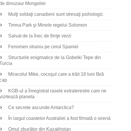
de dinozaur Mongoliei
Mulţi soldaţi canadieni sunt stresaţi psihologic
Timna Park şi Minele regelui Solomon
Salvat de la înec de fiinţe verzi
Fenomen straniu pe cerul Spaniei
Structurile enigmatice de la Gobelki Tepe din
Turcia
Miracolul Mike, cocoşul care a trăit 18 luni fără
cap
KGB-ul a înregistrat rasele extraterestre care ne
vizitează planeta
Ce secrete ascunde Antarctica?
În largul coastelor Australiei a fost filmată o sirenă
Omul zburător din Kazakhstan