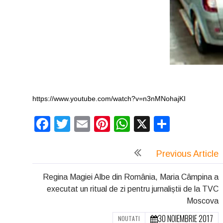
https://www.youtube.com/watch?v=n3nMNohajKI
Facebook
Twitter
Email
Pinterest
WhatsApp
X
Partaj
Previous Article
Regina Magiei Albe din România, Maria Câmpina a
executat un ritual de zi pentru jurnaliștii de la TVC
Moscova
30 NOIEMBRIE 2017
NOUTATI