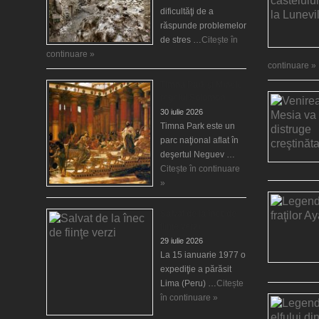
dificultăţi de a
răspunde problemelor
de stres …
Citește în
continuare »
continuare »
Timna Park şi Minele
regelui Solomon
30 iulie 2026
Timna Park este un
parc naţional aflat în
deşertul Neguev …
Citește în continuare
»
Salvat de la înec de
fiinţe verzi
29 iulie 2026
La 15 ianuarie 1977 o
expediţie a părăsit
Lima (Peru) …
Citește
în continuare »