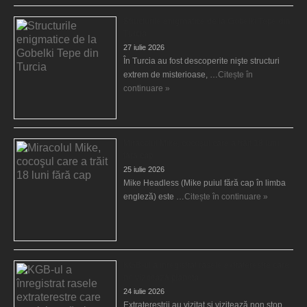
Structurile enigmatice de la Gobelki Tepe din
Turcia
27 iulie 2026
În Turcia au fost descoperite nişte structuri
extrem de misterioase, …
Citește în
continuare »
Miracolul Mike, cocoşul care a trăit 18 luni
fără cap
25 iulie 2026
Mike Headless (Mike puiul fără cap în limba
engleză) este …
Citește în continuare »
KGB-ul a înregistrat rasele extraterestre care
ne vizitează planeta
24 iulie 2026
Extratereştrii au vizitat şi vizitează non stop