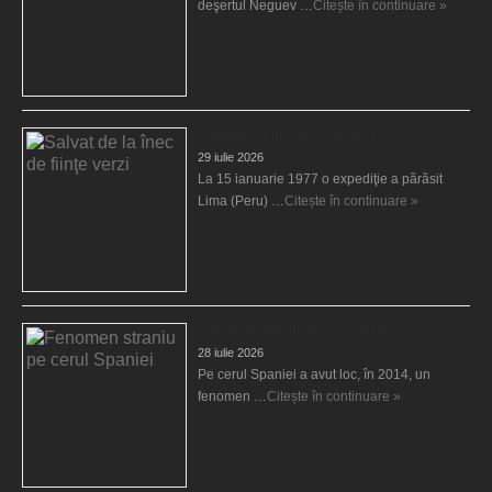
deşertul Neguev …
Citește în continuare »
Salvat de la înec de fiinţe verzi
29 iulie 2026
La 15 ianuarie 1977 o expediţie a părăsit
Lima (Peru) …
Citește în continuare »
Fenomen straniu pe cerul Spaniei
28 iulie 2026
Pe cerul Spaniei a avut loc, în 2014, un
fenomen …
Citește în continuare »