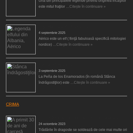
Una din principalele legende privind originea incaşilor
este mitul fraţilor …
Citește în continuare »
Legenda elfului din Albania, Aërico
4 septembrie 2025
Aërico este un elf ( fiinţă fabuloasă specifică mitologiei
nordice) …
Citește în continuare »
Stânca îndrăgostiţilor
3 septembrie 2025
La Peña de los Enamorados (în română Stânca
îndrăgostiţilor) este …
Citește în continuare »
CRIMA
A primit 30 de ani de carceră pentru că şi-a ucis fiul
24 octombrie 2023
Trădările în dragoste se soldează de cele mai multe ori