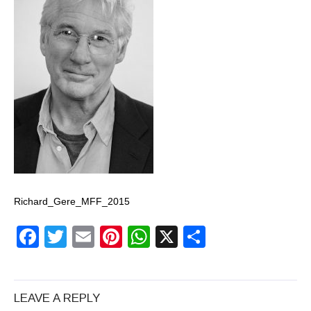
un craniu de
dinozaur Mongoliei
Mulţi soldaţi
canadieni sunt
stresaţi psihologic
Timna Park şi
Minele regelui
Solomon
Richard_Gere_MFF_2015
Salvat de la înec de
Facebook
Twitter
Email
Pinterest
WhatsApp
X
Partajeaz
fiinţe verzi
Fenomen straniu pe
LEAVE A REPLY
cerul Spaniei