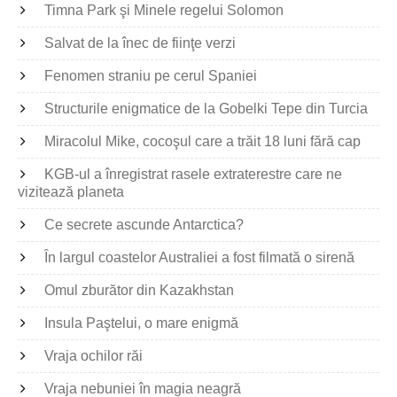
Timna Park şi Minele regelui Solomon
Salvat de la înec de fiinţe verzi
Fenomen straniu pe cerul Spaniei
Structurile enigmatice de la Gobelki Tepe din Turcia
Miracolul Mike, cocoşul care a trăit 18 luni fără cap
KGB-ul a înregistrat rasele extraterestre care ne
vizitează planeta
Ce secrete ascunde Antarctica?
În largul coastelor Australiei a fost filmată o sirenă
Omul zburător din Kazakhstan
Insula Paştelui, o mare enigmă
Vraja ochilor răi
Vraja nebuniei în magia neagră