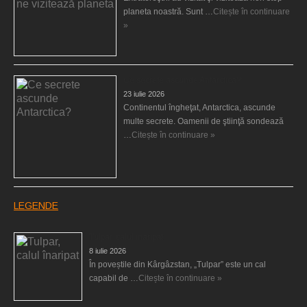
planeta noastră. Sunt …
Citește în continuare
»
Ce secrete ascunde Antarctica?
23 iulie 2026
Continentul îngheţat, Antarctica, ascunde
multe secrete. Oamenii de ştiinţă sondează
…
Citește în continuare »
LEGENDE
Tulpar, calul înaripat
8 iulie 2026
În poveștile din Kârgâzstan, „Tulpar” este un cal
capabil de …
Citește în continuare »