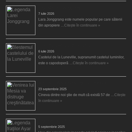
Legenda Larei Jonggrang
7 iulie 2026
Lara Jonggrang este numele popular pe care sătenii
din apropiere …
Citește în continuare »
Blestemul castelului de la Luneville
6 iulie 2026
Castelul de la Luneville, supranumit castelul luminilor,
este o capodoperă …
Citește în continuare »
Venirea lui Mesia va distruge creştinătatea
23 septembrie 2025
Cineva dintre noi ştie de mult că există 57 de …
Citește
în continuare »
Legenda fraţilor Ayar
5 septembrie 2025