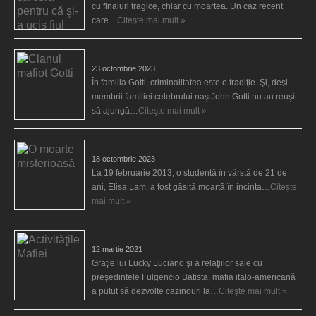
cu finaluri tragice, chiar cu moartea. Un caz recent
care…
Citeşte mai mult »
Clanul mafiot Gotti
23 octombrie 2023
În familia Gotti, criminalitatea este o tradiţie. Şi, deşi
membrii familiei celebrului naş John Gotti nu au reuşit
să ajungă…
Citeşte mai mult »
O moarte misterioasă
18 octombrie 2023
La 19 februarie 2013, o studentă în vârstă de 21 de
ani, Elisa Lam, a fost găsită moartă în incinta…
Citeşte
mai mult »
Activităţile Mafiei
12 martie 2021
Graţie lui Lucky Luciano şi a relaţiilor sale cu
preşedintele Fulgencio Batista, mafia italo-americană
a putut să dezvolte cazinouri la…
Citeşte mai mult »