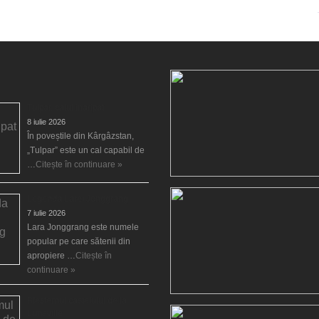
Tulpar, calul înaripat
8 iulie 2026
În poveștile din Kârgâzstan,
„Tulpar” este un cal capabil de
…
Citește în continuare »
Legenda Larei Jonggrang
7 iulie 2026
Lara Jonggrang este numele
popular pe care sătenii din
apropiere …
Citește în
continuare »
Blestemul castelului de la
Luneville