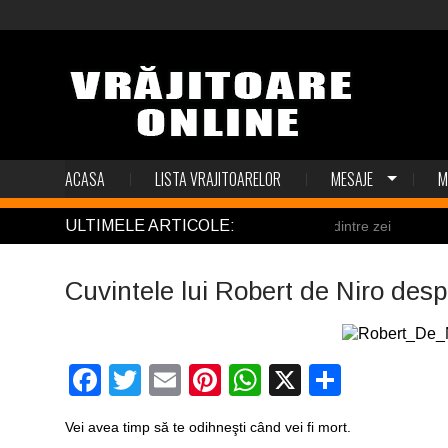
ACASA
LISTA VRAJITOARELOR
MESAJE
M
ULTIMELE ARTICOLE:
Thor, cel mai puternic dintre zei
El Ti
Cuvintele lui Robert de Niro des
Facebook
Twitter
Email
Pinterest
WhatsApp
X
Partaj
Vei avea timp să te odihneşti când vei fi mort.