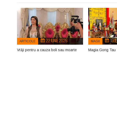
22 IUNIE 2026
19 I
ARTICOLE
MAGII
Vrăji pentru a cauza boli sau moarte
Magia Gong Tau