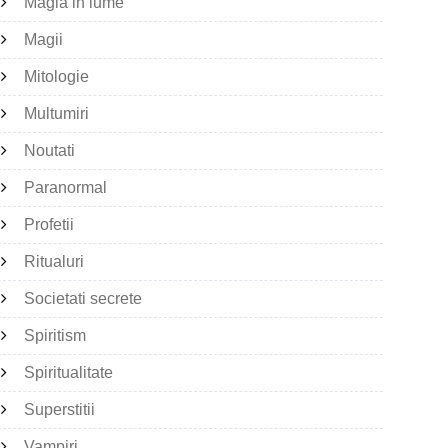
Magia in lume
Magii
Mitologie
Multumiri
Noutati
Paranormal
Profetii
Ritualuri
Societati secrete
Spiritism
Spiritualitate
Superstitii
Vampiri