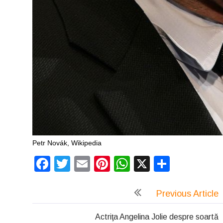
Petr Novák, Wikipedia
Facebook
Twitter
Email
Pinterest
WhatsApp
X
Partaj
Previous Article
Actriţa Angelina Jolie despre soartă