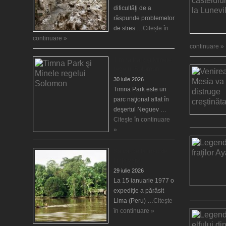
dificultăţi de a
răspunde problemelor
de stres …
Citește în
continuare »
continuare »
Timna Park şi Minele
regelui Solomon
30 iulie 2026
Timna Park este un
parc naţional aflat în
deşertul Neguev …
Citește în continuare
»
Salvat de la înec de
fiinţe verzi
29 iulie 2026
La 15 ianuarie 1977 o
expediţie a părăsit
Lima (Peru) …
Citește
în continuare »