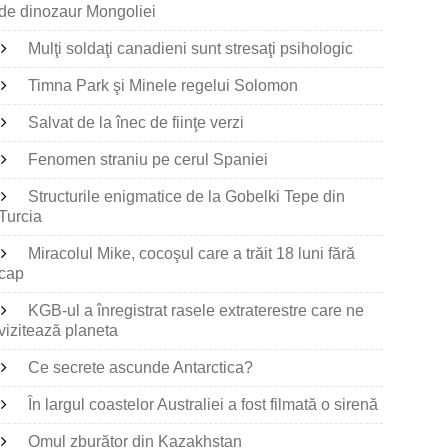
de dinozaur Mongoliei
Mulţi soldaţi canadieni sunt stresaţi psihologic
Timna Park şi Minele regelui Solomon
Salvat de la înec de fiinţe verzi
Fenomen straniu pe cerul Spaniei
Structurile enigmatice de la Gobelki Tepe din
Turcia
Miracolul Mike, cocoşul care a trăit 18 luni fără
cap
KGB-ul a înregistrat rasele extraterestre care ne
vizitează planeta
Ce secrete ascunde Antarctica?
În largul coastelor Australiei a fost filmată o sirenă
Omul zburător din Kazakhstan