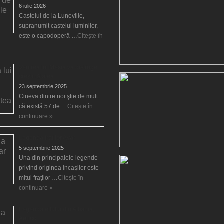
6 iulie 2026
Castelul de la Luneville,
supranumit castelul luminilor,
este o capodoperă …
Citește în
Venirea lui Mesia va distruge
creştinătatea
23 septembrie 2025
Cineva dintre noi ştie de mult
că există 57 de …
Citește în
continuare »
Legenda fraţilor Ayar
5 septembrie 2025
Una din principalele legende
privind originea incaşilor este
mitul fraţilor …
Citește în
continuare »
Legenda elfului din Albania,
Aërico