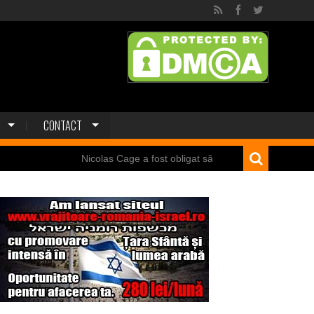
CONTACT
Nicolas Cage a fost obligat să restituie un craniu de dinozaur Mongo