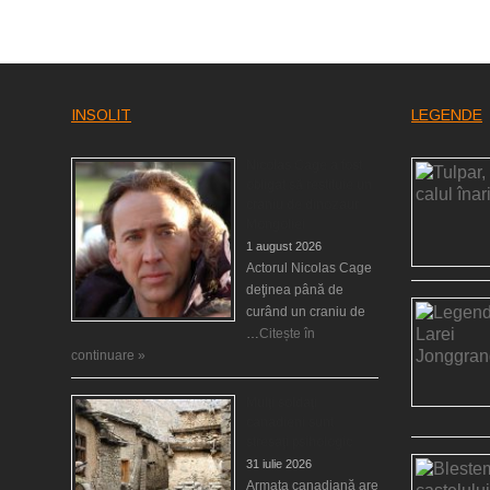
INSOLIT
LEGENDE
Nicolas Cage a fost
obligat să restituie un
craniu de dinozaur
Mongoliei
1 august 2026
Actorul Nicolas Cage
deţinea până de
curând un craniu de
…
Citește în
continuare »
Mulţi soldaţi
canadieni sunt
stresaţi psihologic
31 iulie 2026
Armata canadiană are