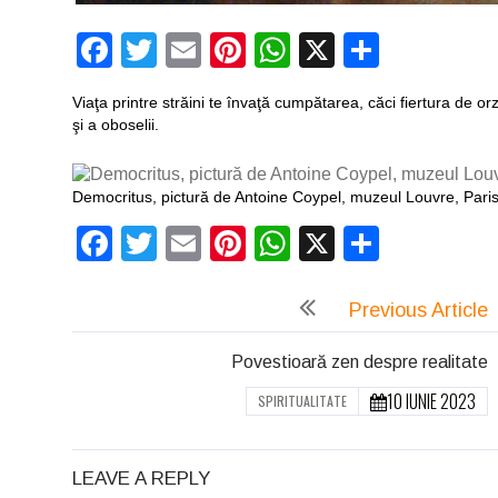
Facebook
Twitter
Email
Pinterest
WhatsApp
X
Partaj
Viaţa printre străini te învaţă cumpătarea, căci fiertura de or
şi a oboselii.
Democritus, pictură de Antoine Coypel, muzeul Louvre, Paris
Facebook
Twitter
Email
Pinterest
WhatsApp
X
Partaj
Previous Article
Povestioară zen despre realitate
10 IUNIE 2023
SPIRITUALITATE
LEAVE A REPLY