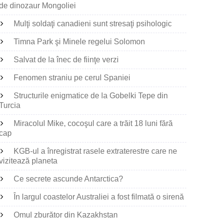
de dinozaur Mongoliei
Mulţi soldaţi canadieni sunt stresaţi psihologic
Timna Park şi Minele regelui Solomon
Salvat de la înec de fiinţe verzi
Fenomen straniu pe cerul Spaniei
Structurile enigmatice de la Gobelki Tepe din
Turcia
Miracolul Mike, cocoşul care a trăit 18 luni fără
cap
KGB-ul a înregistrat rasele extraterestre care ne
vizitează planeta
Ce secrete ascunde Antarctica?
În largul coastelor Australiei a fost filmată o sirenă
Omul zburător din Kazakhstan