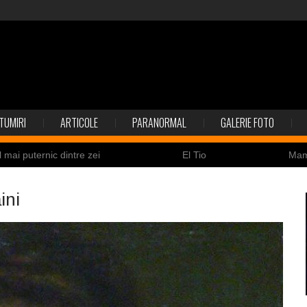
TUMIRI
ARTICOLE
PARANORMAL
GALERIE FOTO
l mai puternic dintre zei
El Tio
Ma
Nicolas Cage a fost obligat să restituie un craniu de
ini
ldaţi canadieni sunt stresaţi psihologic
Timna Park şi 
 la înec de fiinţe verzi
Fenomen straniu pe cerul Spa
ile enigmatice de la Gobelki Tepe din Turcia