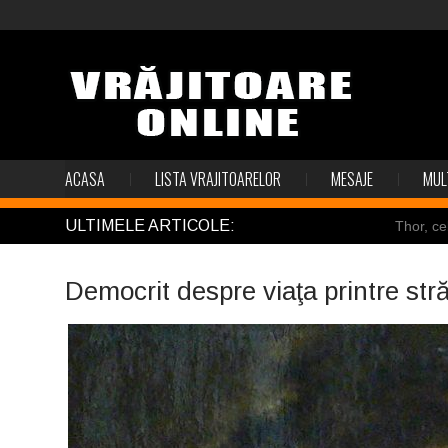
ACASA
LISTA VRAJITOARELOR
MESAJE
MUL
ULTIMELE ARTICOLE:
Thor, ce
Pincoya
Democrit despre viaţa printre stră
Mulţi so
Salvat de
Structur