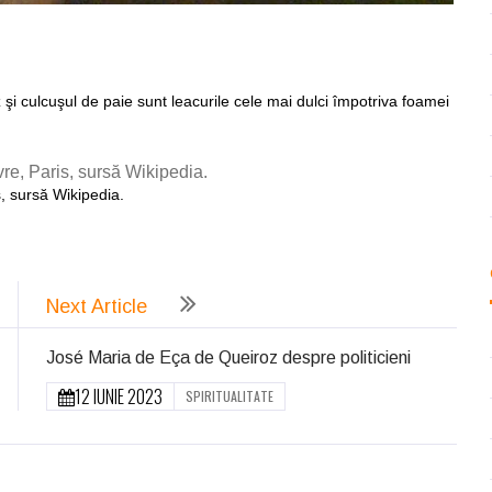
ează
z şi culcuşul de paie sunt leacurile cele mai dulci împotriva foamei
, sursă Wikipedia.
ează
Next Article
José Maria de Eça de Queiroz despre politicieni
12 IUNIE 2023
SPIRITUALITATE