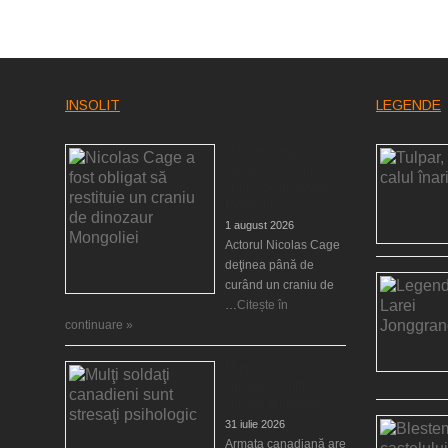
INSOLIT
LEGENDE
Nicolas Cage a fost
obligat să restituie un
craniu de dinozaur
Mongoliei
1 august 2026
Actorul Nicolas Cage
deţinea până de
curând un craniu de
…
Citește în
continuare »
Mulţi soldaţi
canadieni sunt
stresaţi psihologic
31 iulie 2026
Armata canadiană are