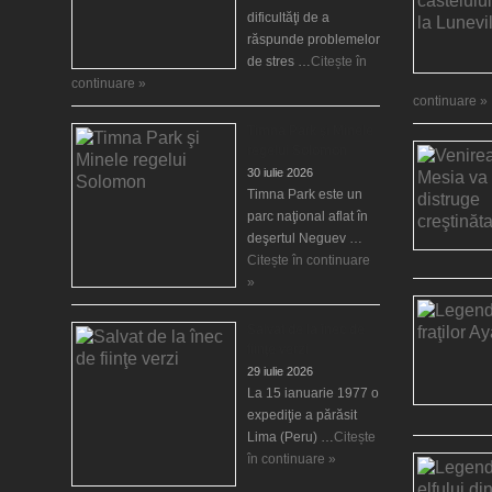
dificultăţi de a
răspunde problemelor
de stres …
Citește în
continuare »
continuare »
Timna Park şi Minele
regelui Solomon
30 iulie 2026
Timna Park este un
parc naţional aflat în
deşertul Neguev …
Citește în continuare
»
Salvat de la înec de
fiinţe verzi
29 iulie 2026
La 15 ianuarie 1977 o
expediţie a părăsit
Lima (Peru) …
Citește
în continuare »