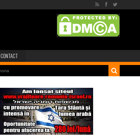
CONTACT
mona
 dinozaur Mongoliei
Minele regelui Solomon
niei