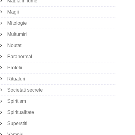
Magia in lume
Magii
Mitologie
Multumiri
Noutati
Paranormal
Profetii
Ritualuri
Societati secrete
Spiritism
Spiritualitate
Superstitii
Vampiri