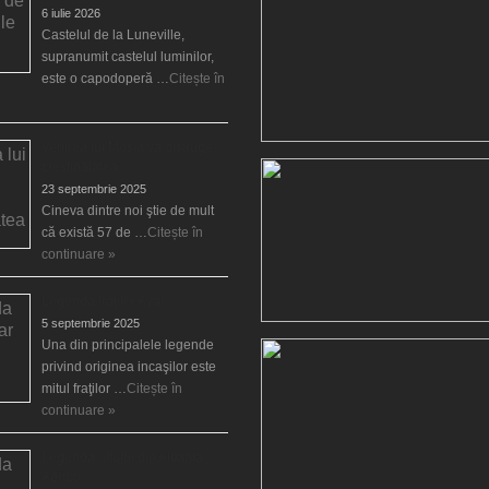
6 iulie 2026
Castelul de la Luneville,
supranumit castelul luminilor,
este o capodoperă …
Citește în
Venirea lui Mesia va distruge
creştinătatea
23 septembrie 2025
Cineva dintre noi ştie de mult
că există 57 de …
Citește în
continuare »
Legenda fraţilor Ayar
5 septembrie 2025
Una din principalele legende
privind originea incaşilor este
mitul fraţilor …
Citește în
continuare »
Legenda elfului din Albania,
Aërico