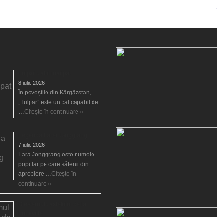
Tulpar, calul înaripat
8 iulie 2026
În poveștile din Kârgâzstan,
„Tulpar” este un cal capabil de
…
Citește în continuare »
Legenda Larei Jonggrang
7 iulie 2026
Lara Jonggrang este numele
popular pe care sătenii din
apropiere …
Citește în
continuare »
Blestemul castelului de la
Luneville