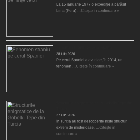
La 15 ianuarie 1977 o expediţie a părăsit
Lima (Peru) …
Citește în continuare »
Fenomen straniu pe cerul Spaniei
28 iulie 2026
Pe cerul Spaniei a avut loc, în 2014, un
fenomen …
Citește în continuare »
Structurile enigmatice de la Gobelki Tepe din
Turcia
27 iulie 2026
În Turcia au fost descoperite nişte structuri
extrem de misterioase, …
Citește în
continuare »