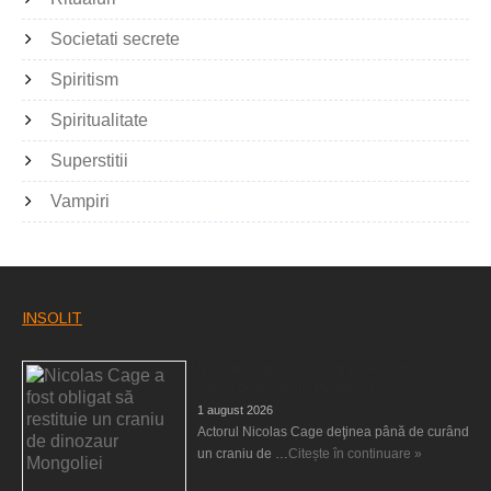
Societati secrete
Spiritism
Spiritualitate
Superstitii
Vampiri
INSOLIT
Nicolas Cage a fost obligat să restituie un
craniu de dinozaur Mongoliei
1 august 2026
Actorul Nicolas Cage deţinea până de curând
un craniu de …
Citește în continuare »