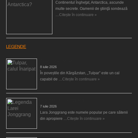
Continentul îngheţat, Antarctica, ascunde
multe secrete. Oamenii de ştiinţă sondează
…
Citește în continuare »
LEGENDE
Tulpar, calul înaripat
8 iulie 2026
În poveștile din Kârgâzstan, „Tulpar” este un cal
capabil de …
Citește în continuare »
Legenda Larei Jonggrang
7 iulie 2026
Lara Jonggrang este numele popular pe care sătenii
din apropiere …
Citește în continuare »