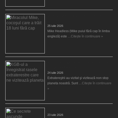
Miracolul Mike, cocoşul care a trăit 18 luni
fără cap
25 iulie 2026
Mike Headless (Mike puiul fără cap în limba
engleză) este …
Citește în continuare »
KGB-ul a înregistrat rasele extraterestre care
ne vizitează planeta
24 iulie 2026
Extratereştrii au vizitat şi vizitează non stop
planeta noastră. Sunt …
Citește în continuare
»
Ce secrete ascunde Antarctica?
23 iulie 2026