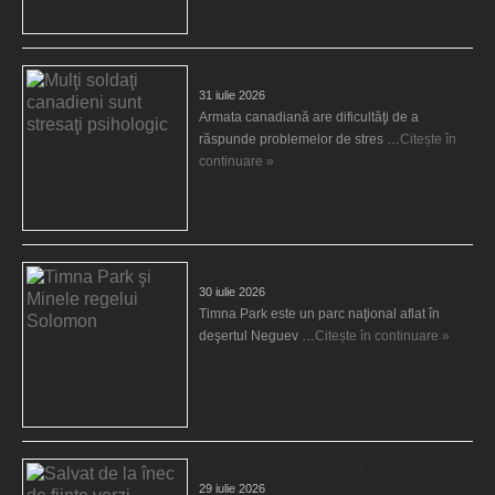
Mulţi soldaţi canadieni sunt stresaţi psihologic
31 iulie 2026
Armata canadiană are dificultăţi de a
răspunde problemelor de stres …
Citește în
continuare »
Timna Park şi Minele regelui Solomon
30 iulie 2026
Timna Park este un parc naţional aflat în
deşertul Neguev …
Citește în continuare »
Salvat de la înec de fiinţe verzi
29 iulie 2026