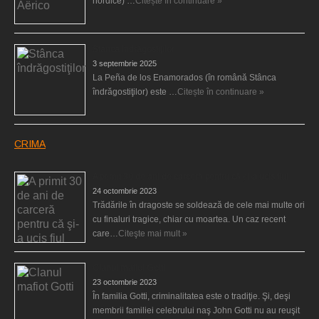
nordice) …
Citește în continuare »
Stânca îndrăgostiţilor
3 septembrie 2025
La Peña de los Enamorados (în română Stânca
îndrăgostiţilor) este …
Citește în continuare »
CRIMA
A primit 30 de ani de carceră pentru că şi-a ucis fiul
24 octombrie 2023
Trădările în dragoste se soldează de cele mai multe ori
cu finaluri tragice, chiar cu moartea. Un caz recent
care…
Citeşte mai mult »
Clanul mafiot Gotti
23 octombrie 2023
În familia Gotti, criminalitatea este o tradiţie. Şi, deşi
membrii familiei celebrului naş John Gotti nu au reuşit