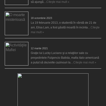
să ajungă…
Citeşte mai mult »
O moarte misterioasă
18 octombrie 2023
La 19 februarie 2013, o studentă în vârstă de 21 de
ani, Elisa Lam, a fost găsită moartă în incinta…
Citeşte
mai mult »
Activităţile Mafiei
12 martie 2021
Graţie lui Lucky Luciano şi a relaţiilor sale cu
preşedintele Fulgencio Batista, mafia italo-americană
a putut să dezvolte cazinouri la…
Citeşte mai mult »