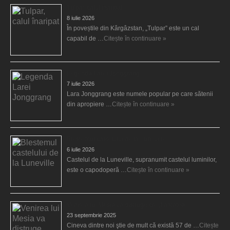
Tulpar, calul înaripat
8 iulie 2026
În poveștile din Kârgâzstan, „Tulpar” este un cal
capabil de …
Citește în continuare »
Legenda Larei Jonggrang
7 iulie 2026
Lara Jonggrang este numele popular pe care sătenii
din apropiere …
Citește în continuare »
Blestemul castelului de la Luneville
6 iulie 2026
Castelul de la Luneville, supranumit castelul luminilor,
este o capodoperă …
Citește în continuare »
Venirea lui Mesia va distruge creştinătatea
23 septembrie 2025
Cineva dintre noi ştie de mult că există 57 de …
Citește