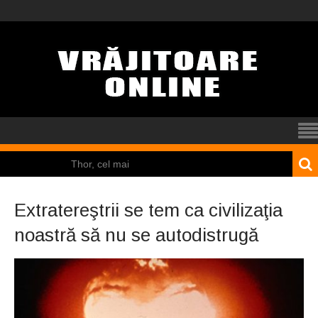
Thor, cel mai
puternic dintre zei
Extratereştrii se tem ca civilizaţia
El Tio
noastră să nu se autodistrugă
Mamona
Pincoya
Nicolas Cage a fost
obligat să restituie