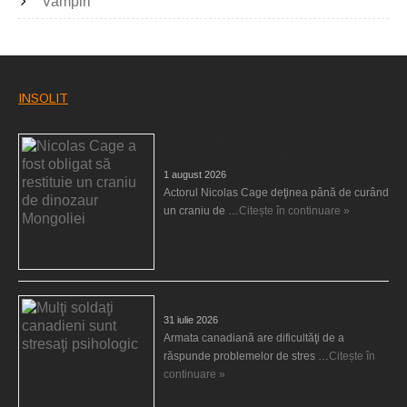
Vampiri
INSOLIT
Nicolas Cage a fost obligat să restituie un
craniu de dinozaur Mongoliei
1 august 2026
Actorul Nicolas Cage deţinea până de curând
un craniu de …
Citește în continuare »
Mulţi soldaţi canadieni sunt stresaţi psihologic
31 iulie 2026
Armata canadiană are dificultăţi de a
răspunde problemelor de stres …
Citește în
continuare »