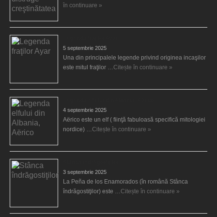
în continuare »
Legenda fraţilor Ayar
5 septembrie 2025
Una din principalele legende privind originea incaşilor
este mitul fraţilor …
Citește în continuare »
Legenda elfului din Albania, Aërico
4 septembrie 2025
Aërico este un elf ( fiinţă fabuloasă specifică mitologiei
nordice) …
Citește în continuare »
Stânca îndrăgostiţilor
3 septembrie 2025
La Peña de los Enamorados (în română Stânca
îndrăgostiţilor) este …
Citește în continuare »