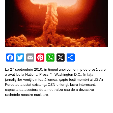
un craniu de
dinozaur Mongoliei
Mulţi soldaţi
canadieni sunt
stresaţi psihologic
Timna Park şi
Facebook
Twitter
Email
Pinterest
WhatsApp
X
Partajeaz
Minele regelui
La 27 septembrie 2010, în timpul unei conferinţe de presă care
Solomon
a avut loc la National Press, în Washington D.C., în faţa
jurnaliştilor veniţi din toată lumea, şapte foşti membri ai US Air
Salvat de la înec de
Force au atestat existenţa OZN-urilor şi, lucru interesant,
capacitatea acestora de a neutraliza sau de a dezactiva
fiinţe verzi
rachetele noastre nucleare.
Fenomen straniu pe
cerul Spaniei