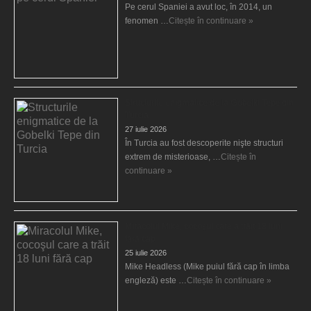
Pe cerul Spaniei a avut loc, în 2014, un
fenomen …
Citește în continuare »
Structurile enigmatice de la Gobelki Tepe din
Turcia
27 iulie 2026
În Turcia au fost descoperite nişte structuri
extrem de misterioase, …
Citește în
continuare »
Miracolul Mike, cocoşul care a trăit 18 luni
fără cap
25 iulie 2026
Mike Headless (Mike puiul fără cap în limba
engleză) este …
Citește în continuare »