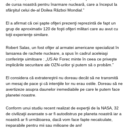
de cursa noastră pentru înarmare nucleară, care a început la
sfârşitul celui de-al Doilea Război Mondial.”
El a afirmat că cei şapte ofiţeri prezenţi reprezintă de fapt un
grup de aproximativ 120 de foşti ofiţeri militari care au avut cu
toţii experienţe similare.
Robert Salas, un fost ofiţer al armatei americane specializat în
lansarea de rachete nucleare, a spus în cadrul aceleiaşi
conferinţe uimitoare : „US Air Forec minte în ceea ce priveşte
implicările securitare ale OZN-urilor şi putem să o probăm.”
El considera că extratereştrii nu doreau decât să ne transmită
un mesaj de pace şi că intenţiile lor nu erau ostile. Doreau să ne
avertizeze asupra daunelor iremediabile pe care le putem face
planetei noastre.
Conform unui studiu recent realizat de experţii de la NASA, 32
de civilizaţii avansate s-ar fi autodistrus pe planeta noastră iar a
noastră ar fi următoarea, dacă vom face fapte necalculate,
ireparabile pentru mii sau milioane de ani!