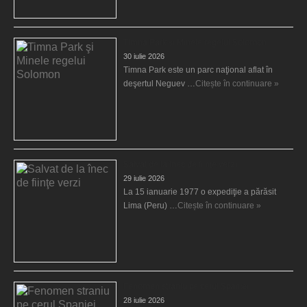
Timna Park şi Minele regelui Solomon
30 iulie 2026
Timna Park este un parc naţional aflat în
deşertul Neguev …
Citește în continuare »
Salvat de la înec de fiinţe verzi
29 iulie 2026
La 15 ianuarie 1977 o expediţie a părăsit
Lima (Peru) …
Citește în continuare »
Fenomen straniu pe cerul Spaniei
28 iulie 2026