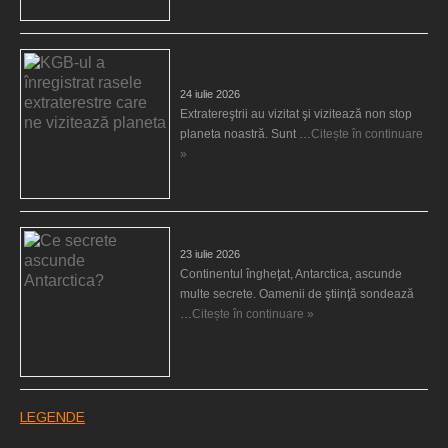
KGB-ul a înregistrat rasele extraterestre care
ne vizitează planeta
24 iulie 2026
Extratereştrii au vizitat şi vizitează non stop
planeta noastră. Sunt …
Citește în continuare
»
Ce secrete ascunde Antarctica?
23 iulie 2026
Continentul îngheţat, Antarctica, ascunde
multe secrete. Oamenii de ştiinţă sondează
…
Citește în continuare »
LEGENDE