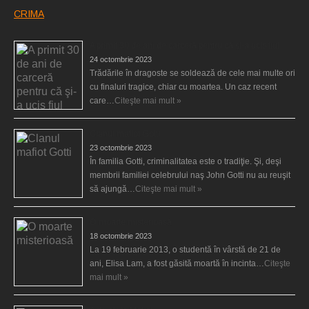
CRIMA
A primit 30 de ani de carceră pentru că şi-a ucis fiul
24 octombrie 2023
Trădările în dragoste se soldează de cele mai multe ori
cu finaluri tragice, chiar cu moartea. Un caz recent
care…
Citeşte mai mult »
Clanul mafiot Gotti
23 octombrie 2023
În familia Gotti, criminalitatea este o tradiţie. Şi, deşi
membrii familiei celebrului naş John Gotti nu au reuşit
să ajungă…
Citeşte mai mult »
O moarte misterioasă
18 octombrie 2023
La 19 februarie 2013, o studentă în vârstă de 21 de
ani, Elisa Lam, a fost găsită moartă în incinta…
Citeşte
mai mult »