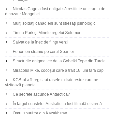
Nicolas Cage a fost obligat să restituie un craniu de
dinozaur Mongoliei
Mulţi soldaţi canadieni sunt stresaţi psihologic
Timna Park şi Minele regelui Solomon
Salvat de la înec de fiinţe verzi
Fenomen straniu pe cerul Spaniei
Structurile enigmatice de la Gobelki Tepe din Turcia
Miracolul Mike, cocoşul care a trăit 18 luni fără cap
KGB-ul a înregistrat rasele extraterestre care ne
vizitează planeta
Ce secrete ascunde Antarctica?
În largul coastelor Australiei a fost filmată o sirenă
Omul zburător din Kazakhstan