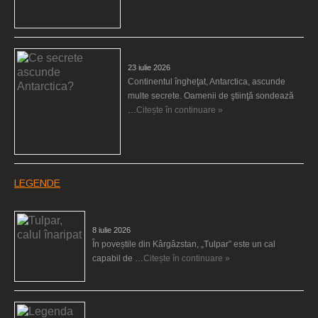
Ce secrete ascunde Antarctica?
23 iulie 2026
Continentul îngheţat, Antarctica, ascunde
multe secrete. Oamenii de ştiinţă sondează
…
Citește în continuare »
LEGENDE
Tulpar, calul înaripat
8 iulie 2026
În poveștile din Kârgâzstan, „Tulpar” este un cal
capabil de …
Citește în continuare »
Legenda Larei Jonggrang