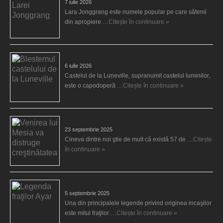
7 iulie 2026
Lara Jonggrang este numele popular pe care sătenii
din apropiere …
Citește în continuare »
Blestemul castelului de la Luneville
6 iulie 2026
Castelul de la Luneville, supranumit castelul luminilor,
este o capodoperă …
Citește în continuare »
Venirea lui Mesia va distruge creştinătatea
23 septembrie 2025
Cineva dintre noi ştie de mult că există 57 de …
Citește
în continuare »
Legenda fraţilor Ayar
5 septembrie 2025
Una din principalele legende privind originea incaşilor
este mitul fraţilor …
Citește în continuare »