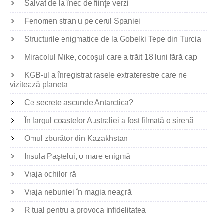
Salvat de la înec de fiinţe verzi
Fenomen straniu pe cerul Spaniei
Structurile enigmatice de la Gobelki Tepe din Turcia
Miracolul Mike, cocoşul care a trăit 18 luni fără cap
KGB-ul a înregistrat rasele extraterestre care ne
vizitează planeta
Ce secrete ascunde Antarctica?
În largul coastelor Australiei a fost filmată o sirenă
Omul zburător din Kazakhstan
Insula Paştelui, o mare enigmă
Vraja ochilor răi
Vraja nebuniei în magia neagră
Ritual pentru a provoca infidelitatea