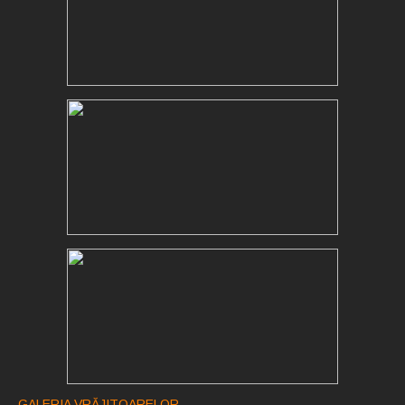
GALERIA VRĂJITOARELOR