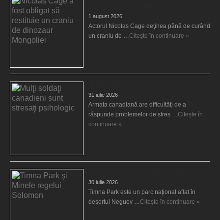
craniu de dinozaur Mongoliei
1 august 2026
Actorul Nicolas Cage deţinea până de curând
un craniu de …
Citește în continuare »
Mulţi soldaţi canadieni sunt stresaţi psihologic
31 iulie 2026
Armata canadiană are dificultăţi de a
răspunde problemelor de stres …
Citește în
continuare »
Timna Park şi Minele regelui Solomon
30 iulie 2026
Timna Park este un parc naţional aflat în
deşertul Neguev …
Citește în continuare »