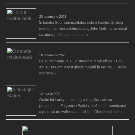
Clanul mafiot Gotti
23 octombrie 2023
În familia Gotti, criminalitatea este o tradiţie. Şi, deşi
membrii familiei celebrului naş John Gotti nu au reuşit
să ajungă…
Citeşte mai mult »
O moarte misterioasă
18 octombrie 2023
La 19 februarie 2013, o studentă în vârstă de 21 de
ani, Elisa Lam, a fost găsită moartă în incinta…
Citeşte
mai mult »
Activităţile Mafiei
12 martie 2021
Graţie lui Lucky Luciano şi a relaţiilor sale cu
preşedintele Fulgencio Batista, mafia italo-americană
a putut să dezvolte cazinouri la…
Citeşte mai mult »