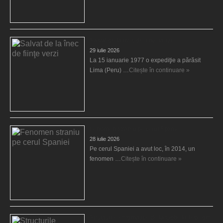
Salvat de la înec de fiinţe verzi
29 iulie 2026
La 15 ianuarie 1977 o expediţie a părăsit
Lima (Peru) …
Citește în continuare »
Fenomen straniu pe cerul Spaniei
28 iulie 2026
Pe cerul Spaniei a avut loc, în 2014, un
fenomen …
Citește în continuare »
Structurile enigmatice de la Gobelki Tepe din