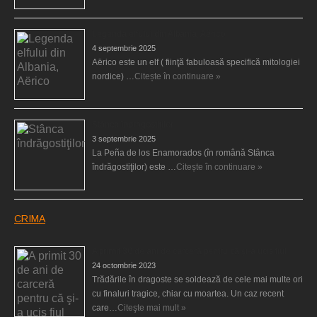
Legenda elfului din Albania, Aërico
4 septembrie 2025
Aërico este un elf ( fiinţă fabuloasă specifică mitologiei
nordice) …
Citește în continuare »
Stânca îndrăgostiţilor
3 septembrie 2025
La Peña de los Enamorados (în română Stânca
îndrăgostiţilor) este …
Citește în continuare »
CRIMA
A primit 30 de ani de carceră pentru că şi-a ucis fiul
24 octombrie 2023
Trădările în dragoste se soldează de cele mai multe ori
cu finaluri tragice, chiar cu moartea. Un caz recent
care…
Citeşte mai mult »