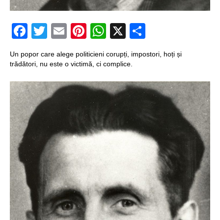
Structurile
Facebook
Twitter
Email
Pinterest
WhatsApp
X
Partajeaz
enigmatice de la
Gobelki Tepe din
Un popor care alege politicieni corupți, impostori, hoți și
Turcia
trădători, nu este o victimă, ci complice.