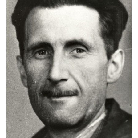
un craniu de
dinozaur Mongoliei
Mulţi soldaţi
canadieni sunt
stresaţi psihologic
Timna Park şi
Minele regelui
Solomon
Salvat de la înec de
fiinţe verzi
Fenomen straniu pe
cerul Spaniei