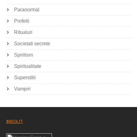
Paranormal
Profetii
Ritualuri
Societati secrete
Spiritism
Spiritualitate
Superstitii
Vampiri
INSOLIT
Nicolas Cage a fost obligat să restituie un