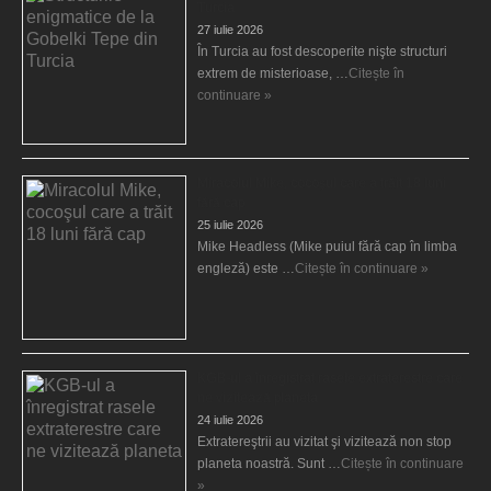
Turcia
27 iulie 2026
În Turcia au fost descoperite nişte structuri
extrem de misterioase, …
Citește în
continuare »
Miracolul Mike, cocoşul care a trăit 18 luni
fără cap
25 iulie 2026
Mike Headless (Mike puiul fără cap în limba
engleză) este …
Citește în continuare »
KGB-ul a înregistrat rasele extraterestre care
ne vizitează planeta
24 iulie 2026
Extratereştrii au vizitat şi vizitează non stop
planeta noastră. Sunt …
Citește în continuare
»