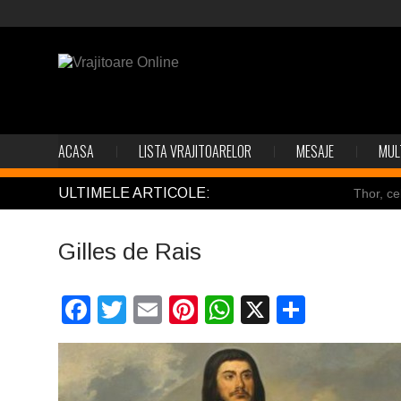
ACASA
LISTA VRAJITOARELOR
MESAJE
MUL
ULTIMELE ARTICOLE:
Thor, ce
Pincoya
Gilles de Rais
Mulţi so
Salvat de
Facebook
Twitter
Email
Pinterest
WhatsApp
X
Partaj
Structur