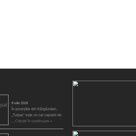
Tulpar, calul înaripat
8 iulie 2026
În poveștile din Kârgâzstan,
„Tulpar” este un cal capabil de
…
Citește în continuare »
Legenda Larei Jonggrang