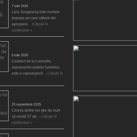
7 iulie 2026
Lara Jonggrang este numele
popular pe care sătenii din
apropiere …
Citește în
continuare »
Blestemul castelului de la
Luneville
6 iulie 2026
Castelul de la Luneville,
supranumit castelul luminilor,
este o capodoperă …
Citește în
Venirea lui Mesia va distruge
creştinătatea
23 septembrie 2025
Cineva dintre noi ştie de mult
că există 57 de …
Citește în
continuare »
Legenda fraţilor Ayar