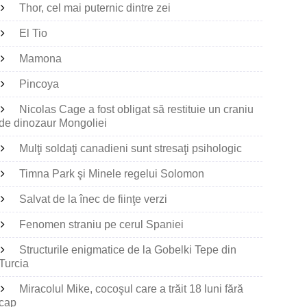
Thor, cel mai puternic dintre zei
El Tio
Mamona
Pincoya
Nicolas Cage a fost obligat să restituie un craniu
de dinozaur Mongoliei
Mulţi soldaţi canadieni sunt stresaţi psihologic
Timna Park şi Minele regelui Solomon
Salvat de la înec de fiinţe verzi
Fenomen straniu pe cerul Spaniei
Structurile enigmatice de la Gobelki Tepe din
Turcia
Miracolul Mike, cocoşul care a trăit 18 luni fără
cap