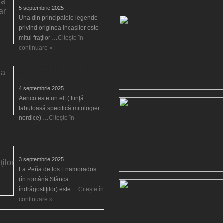
5 septembrie 2025
Una din principalele legende
privind originea incaşilor este
mitul fraţilor …
Citește în
continuare »
Legenda elfului din Albania,
Aërico
4 septembrie 2025
Aërico este un elf ( fiinţă
fabuloasă specifică mitologiei
nordice) …
Citește în
Stânca îndrăgostiţilor
3 septembrie 2025
La Peña de los Enamorados
(în română Stânca
îndrăgostiţilor) este …
Citește în
continuare »