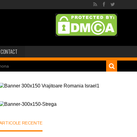
CONTACT
mona
 dinozaur Mongoliei
Minele regelui Solomon
niei
ARTICOLE RECENTE