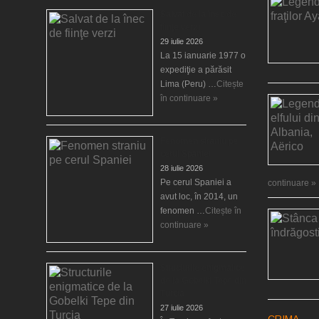
Salvat de la înec de
fiinţe verzi
29 iulie 2026
La 15 ianuarie 1977 o
expediţie a părăsit
Lima (Peru) …
Citește
în continuare »
Fenomen straniu pe
cerul Spaniei
28 iulie 2026
Pe cerul Spaniei a
continuare »
avut loc, în 2014, un
fenomen …
Citește în
continuare »
Structurile enigmatice
de la Gobelki Tepe din
Turcia
27 iulie 2026