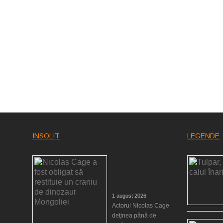
INSOLIT
LEGENDE
Nicolas Cage a fost
obligat să restituie un
craniu de dinozaur
Mongoliei
1 august 2026
Actorul Nicolas Cage
deţinea până de