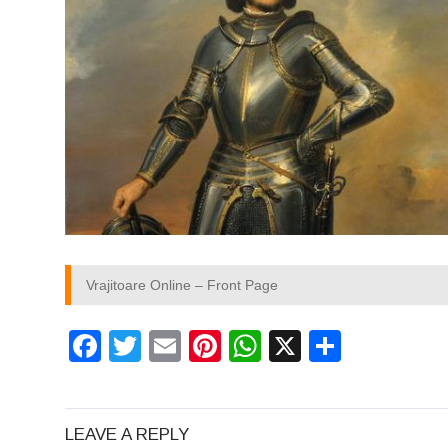
Vrajitoare Online – Front Page
Facebook
Twitter
Email
Pinterest
WhatsApp
X
Partaj
LEAVE A REPLY