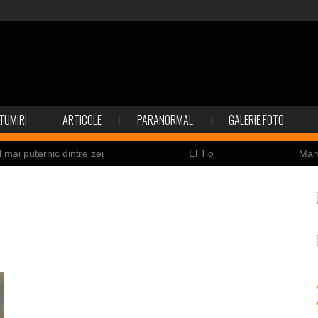
TUMIRI
ARTICOLE
PARANORMAL
GALERIE FOTO
l mai puternic dintre zei
El Tio
Ma
Nicolas Cage a fost obligat să restituie un craniu de
ldaţi canadieni sunt stresaţi psihologic
Timna Park şi 
 la înec de fiinţe verzi
Fenomen straniu pe cerul Spa
ează
ile enigmatice de la Gobelki Tepe din Turcia