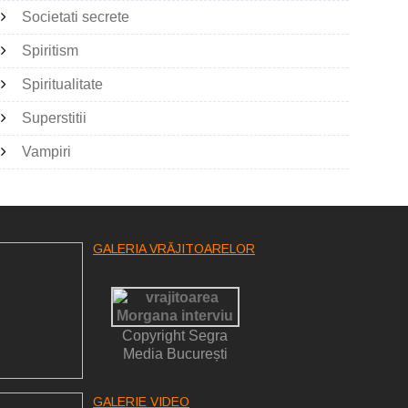
Societati secrete
Spiritism
Spiritualitate
Superstitii
Vampiri
GALERIA VRĂJITOARELOR
Copyright Segra
Media București
GALERIE VIDEO