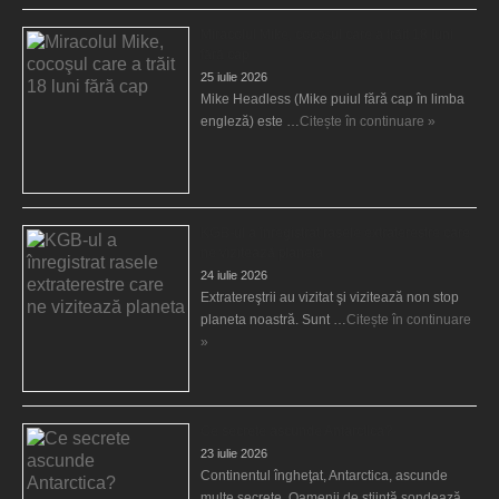
Miracolul Mike, cocoşul care a trăit 18 luni
fără cap
25 iulie 2026
Mike Headless (Mike puiul fără cap în limba
engleză) este …
Citește în continuare »
KGB-ul a înregistrat rasele extraterestre care
ne vizitează planeta
24 iulie 2026
Extratereştrii au vizitat şi vizitează non stop
planeta noastră. Sunt …
Citește în continuare
»
Ce secrete ascunde Antarctica?
23 iulie 2026
Continentul îngheţat, Antarctica, ascunde
multe secrete. Oamenii de ştiinţă sondează