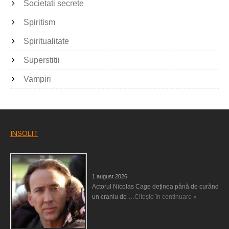
Societati secrete
Spiritism
Spiritualitate
Superstitii
Vampiri
INSOLIT
Nicolas Cage a fost obligat să restituie un
craniu de dinozaur Mongoliei
1 august 2026
Actorul Nicolas Cage deţinea până de curând
un craniu de …
Citește în continuare »