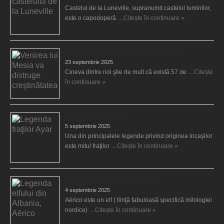
Castelul de la Luneville, supranumit castelul luminilor,
este o capodoperă …
Citește în continuare »
Venirea lui Mesia va distruge creştinătatea
23 septembrie 2025
Cineva dintre noi ştie de mult că există 57 de …
Citește
în continuare »
Legenda fraţilor Ayar
5 septembrie 2025
Una din principalele legende privind originea incaşilor
este mitul fraţilor …
Citește în continuare »
Legenda elfului din Albania, Aërico
4 septembrie 2025
Aërico este un elf ( fiinţă fabuloasă specifică mitologiei
nordice) …
Citește în continuare »