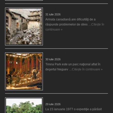
Mulţi soldaţi canadieni sunt stresaţi psihologic
31 iulie 2026
Armata canadiană are dificultăţi de a
răspunde problemelor de stres …
Citește în
continuare »
Timna Park şi Minele regelui Solomon
30 iulie 2026
Timna Park este un parc naţional aflat în
deşertul Neguev …
Citește în continuare »
Salvat de la înec de fiinţe verzi
29 iulie 2026
La 15 ianuarie 1977 o expediţie a părăsit