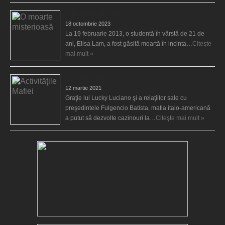
O moarte misterioasă
18 octombrie 2023
La 19 februarie 2013, o studentă în vârstă de 21 de
ani, Elisa Lam, a fost găsită moartă în incinta…
Citeşte
mai mult »
Activităţile Mafiei
12 martie 2021
Graţie lui Lucky Luciano şi a relaţiilor sale cu
preşedintele Fulgencio Batista, mafia italo-americană
a putut să dezvolte cazinouri la…
Citeşte mai mult »