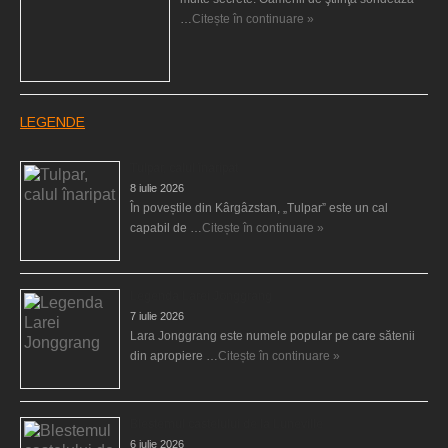
…
Citește în continuare »
LEGENDE
Tulpar, calul înaripat
8 iulie 2026
În poveștile din Kârgâzstan, „Tulpar” este un cal
capabil de …
Citește în continuare »
Legenda Larei Jonggrang
7 iulie 2026
Lara Jonggrang este numele popular pe care sătenii
din apropiere …
Citește în continuare »
Blestemul castelului de la Luneville
6 iulie 2026