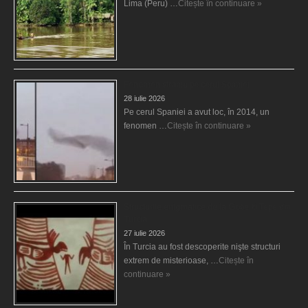
Lima (Peru) …
Citește în continuare »
Fenomen straniu pe cerul Spaniei
28 iulie 2026
Pe cerul Spaniei a avut loc, în 2014, un
fenomen …
Citește în continuare »
Structurile enigmatice de la Gobelki Tepe din
Turcia
27 iulie 2026
În Turcia au fost descoperite nişte structuri
extrem de misterioase, …
Citește în
continuare »