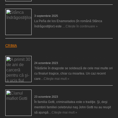
Stânca îndrăgostiţilor
3 septembrie 2025
La Peña de los Enamorados (în română Stânca
îndrăgostiţilor) este …
Citește în continuare »
CRIMA
A primit 30 de ani de carceră pentru că şi-a ucis fiul
24 octombrie 2023
Trădările în dragoste se soldează de cele mai multe ori
cu finaluri tragice, chiar cu moartea. Un caz recent
care…
Citeşte mai mult »
Clanul mafiot Gotti
23 octombrie 2023
În familia Gotti, criminalitatea este o tradiţie. Şi, deşi
membrii familiei celebrului naş John Gotti nu au reuşit
să ajungă…
Citeşte mai mult »