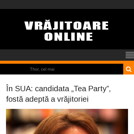
Thor, cel mai
puternic dintre zei
În SUA: candidata „Tea Party”,
El Tio
fostă adeptă a vrăjitoriei
Mamona
Pincoya
Nicolas Cage a fost
obligat să restituie