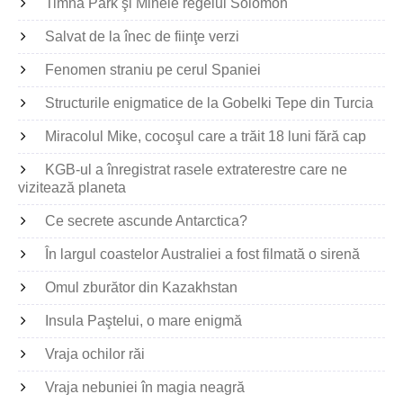
Timna Park şi Minele regelui Solomon
Salvat de la înec de fiinţe verzi
Fenomen straniu pe cerul Spaniei
Structurile enigmatice de la Gobelki Tepe din Turcia
Miracolul Mike, cocoşul care a trăit 18 luni fără cap
KGB-ul a înregistrat rasele extraterestre care ne
vizitează planeta
Ce secrete ascunde Antarctica?
În largul coastelor Australiei a fost filmată o sirenă
Omul zburător din Kazakhstan
Insula Paştelui, o mare enigmă
Vraja ochilor răi
Vraja nebuniei în magia neagră