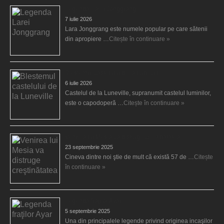
Legenda Larei Jonggrang
7 iulie 2026
Lara Jonggrang este numele popular pe care sătenii
din apropiere …
Citește în continuare »
Blestemul castelului de la Luneville
6 iulie 2026
Castelul de la Luneville, supranumit castelul luminilor,
este o capodoperă …
Citește în continuare »
Venirea lui Mesia va distruge creştinătatea
23 septembrie 2025
Cineva dintre noi ştie de mult că există 57 de …
Citește
în continuare »
Legenda fraţilor Ayar
5 septembrie 2025
Una din principalele legende privind originea incaşilor