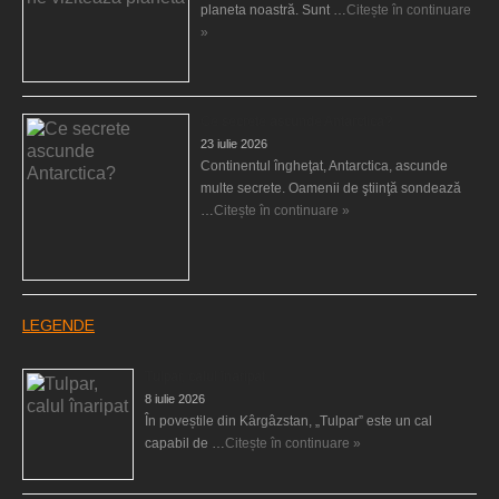
planeta noastră. Sunt …
Citește în continuare
»
Ce secrete ascunde Antarctica?
23 iulie 2026
Continentul îngheţat, Antarctica, ascunde
multe secrete. Oamenii de ştiinţă sondează
…
Citește în continuare »
LEGENDE
Tulpar, calul înaripat
8 iulie 2026
În poveștile din Kârgâzstan, „Tulpar” este un cal
capabil de …
Citește în continuare »