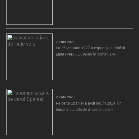
Salvat de la înec de fiinţe verzi
29 iulie 2026
La 15 ianuarie 1977 o expediţie a părăsit
Lima (Peru) …
Citește în continuare »
Fenomen straniu pe cerul Spaniei
28 iulie 2026
Pe cerul Spaniei a avut loc, în 2014, un
fenomen …
Citește în continuare »