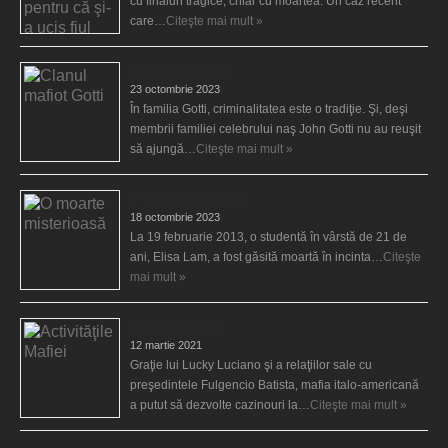
cu finaluri tragice, chiar cu moartea. Un caz recent
care…
Citeşte mai mult »
Clanul mafiot Gotti
23 octombrie 2023
În familia Gotti, criminalitatea este o tradiţie. Şi, deşi
membrii familiei celebrului naş John Gotti nu au reuşit
să ajungă…
Citeşte mai mult »
O moarte misterioasă
18 octombrie 2023
La 19 februarie 2013, o studentă în vârstă de 21 de
ani, Elisa Lam, a fost găsită moartă în incinta…
Citeşte
mai mult »
Activităţile Mafiei
12 martie 2021
Graţie lui Lucky Luciano şi a relaţiilor sale cu
preşedintele Fulgencio Batista, mafia italo-americană
a putut să dezvolte cazinouri la…
Citeşte mai mult »