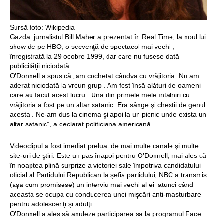
Sursă foto: Wikipedia
Gazda, jurnalistul Bill Maher a prezentat în Real Time, la noul lui
show de pe HBO, o secvenţă de spectacol mai vechi ,
înregistrată la 29 ocobre 1999, dar care nu fusese dată
publicităţii niciodată.
O’Donnell a spus că „am cochetat cândva cu vrăjitoria. Nu am
aderat niciodată la vreun grup . Am fost însă alături de oameni
care au făcut acest lucru.. Una din primele mele întâlniri cu
vrăjitoria a fost pe un altar satanic. Era sânge şi chestii de genul
acesta.. Ne-am dus la cinema şi apoi la un picnic unde exista un
altar satanic”, a declarat politiciana americană.
Videoclipul a fost imediat preluat de mai multe canale şi multe
site-uri de ştiri. Este un pas înapoi pentru O’Donnell, mai ales că
în noaptea plină surprize a victoriei sale împotriva candidatului
oficial al Partidului Republican la şefia partidului, NBC a transmis
(aşa cum promisese) un interviu mai vechi al ei, atunci când
aceasta se ocupa cu conducerea unei mişcări anti-masturbare
pentru adolescenţi şi adulţi.
O’Donnell a ales să anuleze participarea sa la programul Face