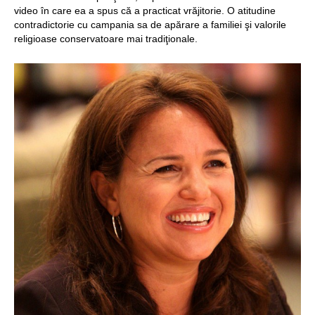
video în care ea a spus că a practicat vrăjitorie. O atitudine
Structurile
contradictorie cu campania sa de apărare a familiei şi valorile
enigmatice de la
religioase conservatoare mai tradiţionale.
Gobelki Tepe din
Turcia