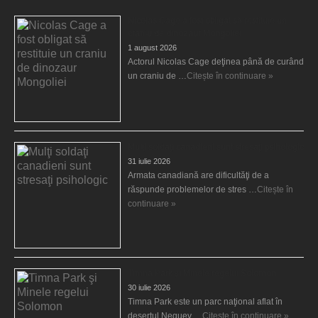
Nicolas Cage a fost obligat să restituie un
craniu de dinozaur Mongoliei
1 august 2026
Actorul Nicolas Cage deţinea până de curând
un craniu de …
Citește în continuare »
Mulţi soldaţi canadieni sunt stresaţi psihologic
31 iulie 2026
Armata canadiană are dificultăţi de a
răspunde problemelor de stres …
Citește în
continuare »
Timna Park şi Minele regelui Solomon
30 iulie 2026
Timna Park este un parc naţional aflat în
deşertul Neguev …
Citește în continuare »