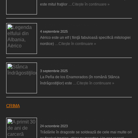
este mitul fraţilor …
Citește în continuare »
Legenda elfului din Albania, Aërico
4 septembrie 2025
Aërico este un elf ( fiinţă fabuloasă specifică mitologiei
nordice) …
Citește în continuare »
Stânca îndrăgostiţilor
3 septembrie 2025
La Peña de los Enamorados (în română Stânca
îndrăgostiţilor) este …
Citește în continuare »
CRIMA
A primit 30 de ani de carceră pentru că şi-a ucis fiul
24 octombrie 2023
Trădările în dragoste se soldează de cele mai multe ori