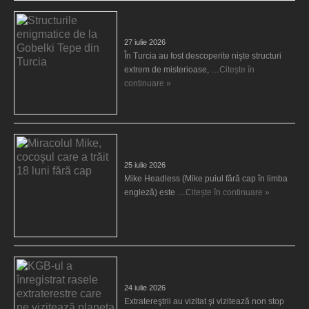
Structurile enigmatice de la Gobelki Tepe din
Turcia
27 iulie 2026
În Turcia au fost descoperite nişte structuri
extrem de misterioase, …
Citește în
continuare »
Miracolul Mike, cocoşul care a trăit 18 luni
fără cap
25 iulie 2026
Mike Headless (Mike puiul fără cap în limba
engleză) este …
Citește în continuare »
KGB-ul a înregistrat rasele extraterestre care
ne vizitează planeta
24 iulie 2026
Extratereştrii au vizitat şi vizitează non stop