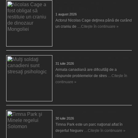
Nicolas Cage a fost obligat să restituie un
craniu de dinozaur Mongoliei
1 august 2026
Actorul Nicolas Cage deţinea până de curând
un craniu de …
Citește în continuare »
Mulţi soldaţi canadieni sunt stresaţi psihologic
31 iulie 2026
Armata canadiană are dificultăţi de a
răspunde problemelor de stres …
Citește în
continuare »
Timna Park şi Minele regelui Solomon
30 iulie 2026
Timna Park este un parc naţional aflat în
deşertul Neguev …
Citește în continuare »