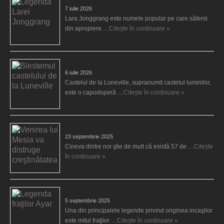
7 iulie 2026
Lara Jonggrang este numele popular pe care sătenii
din apropiere …
Citește în continuare »
Blestemul castelului de la Luneville
6 iulie 2026
Castelul de la Luneville, supranumit castelul luminilor,
este o capodoperă …
Citește în continuare »
Venirea lui Mesia va distruge creştinătatea
23 septembrie 2025
Cineva dintre noi ştie de mult că există 57 de …
Citește
în continuare »
Legenda fraţilor Ayar
5 septembrie 2025
Una din principalele legende privind originea incaşilor
este mitul fraţilor …
Citește în continuare »