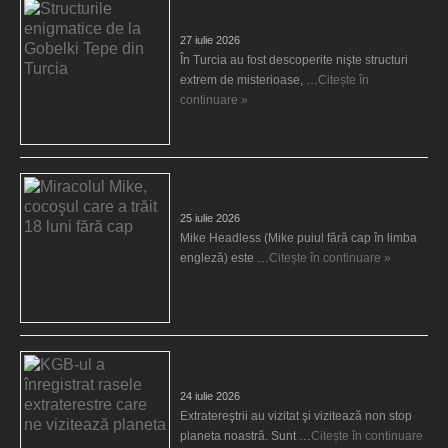
Structurile enigmatice de la Gobelki Tepe din
Turcia
27 iulie 2026
În Turcia au fost descoperite nişte structuri
extrem de misterioase, …
Citește în
continuare »
Miracolul Mike, cocoşul care a trăit 18 luni
fără cap
25 iulie 2026
Mike Headless (Mike puiul fără cap în limba
engleză) este …
Citește în continuare »
KGB-ul a înregistrat rasele extraterestre care
ne vizitează planeta
24 iulie 2026
Extratereştrii au vizitat şi vizitează non stop
planeta noastră. Sunt …
Citește în continuare