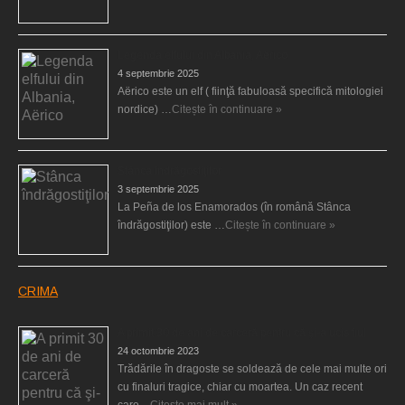
Legenda elfului din Albania, Aërico
4 septembrie 2025
Aërico este un elf ( fiinţă fabuloasă specifică mitologiei
nordice) …
Citește în continuare »
Stânca îndrăgostiţilor
3 septembrie 2025
La Peña de los Enamorados (în română Stânca
îndrăgostiţilor) este …
Citește în continuare »
CRIMA
A primit 30 de ani de carceră pentru că şi-a ucis fiul
24 octombrie 2023
Trădările în dragoste se soldează de cele mai multe ori
cu finaluri tragice, chiar cu moartea. Un caz recent
care…
Citeşte mai mult »