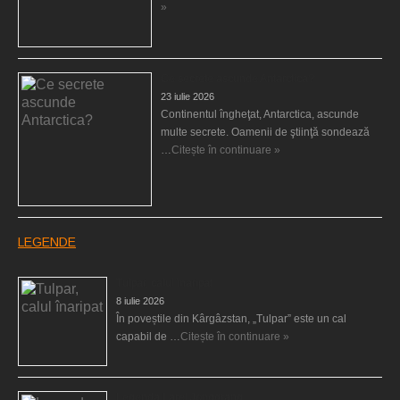
»
Ce secrete ascunde Antarctica?
23 iulie 2026
Continentul îngheţat, Antarctica, ascunde
multe secrete. Oamenii de ştiinţă sondează
…
Citește în continuare »
LEGENDE
Tulpar, calul înaripat
8 iulie 2026
În poveștile din Kârgâzstan, „Tulpar” este un cal
capabil de …
Citește în continuare »
Legenda Larei Jonggrang