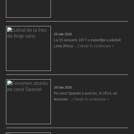
Salvat de la înec de fiinţe verzi
29 iulie 2026
La 15 ianuarie 1977 o expediţie a părăsit
Lima (Peru) …
Citește în continuare »
Fenomen straniu pe cerul Spaniei
28 iulie 2026
Pe cerul Spaniei a avut loc, în 2014, un
fenomen …
Citește în continuare »