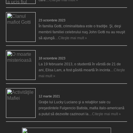
Clanul mafiot Gotti
23 octombrie 2023
În familia Gotti, criminalitatea este o tradiţie. Şi, deşi
membrii familiei celebrului naş John Gotti nu au reuşit
să ajungă…
Citeşte mai mult »
O moarte misterioasă
18 octombrie 2023
La 19 februarie 2013, o studentă în vârstă de 21 de
ani, Elisa Lam, a fost găsită moartă în incinta…
Citeşte
mai mult »
Activităţile Mafiei
12 martie 2021
Graţie lui Lucky Luciano şi a relaţiilor sale cu
preşedintele Fulgencio Batista, mafia italo-americană
a putut să dezvolte cazinouri la…
Citeşte mai mult »