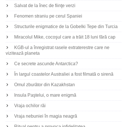
Salvat de la înec de fiinţe verzi
Fenomen straniu pe cerul Spaniei
Structurile enigmatice de la Gobelki Tepe din Turcia
Miracolul Mike, cocoşul care a trăit 18 luni fără cap
KGB-ul a înregistrat rasele extraterestre care ne
vizitează planeta
Ce secrete ascunde Antarctica?
În largul coastelor Australiei a fost filmată o sirenă
Omul zburător din Kazakhstan
Insula Paştelui, o mare enigmă
Vraja ochilor răi
Vraja nebuniei în magia neagră
Ritual pentru a provoca infidelitatea