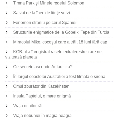
Timna Park şi Minele regelui Solomon
Salvat de la înec de fiinţe verzi
Fenomen straniu pe cerul Spaniei
Structurile enigmatice de la Gobelki Tepe din Turcia
Miracolul Mike, cocoşul care a trăit 18 luni fără cap
KGB-ul a înregistrat rasele extraterestre care ne
vizitează planeta
Ce secrete ascunde Antarctica?
În largul coastelor Australiei a fost filmată o sirenă
Omul zburător din Kazakhstan
Insula Paştelui, o mare enigmă
Vraja ochilor răi
Vraja nebuniei în magia neagră