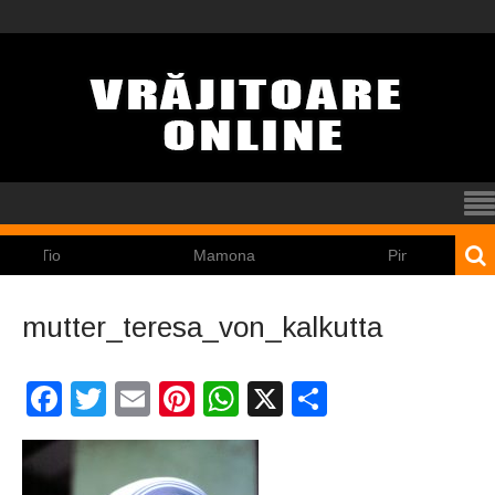
io
Mamona
Pincoya
mutter_teresa_von_kalkutta
Facebook
Twitter
Email
Pinterest
WhatsApp
X
Partajeaz