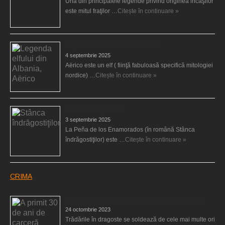
Una din principalele legende privind originea incaşilor
este mitul fraţilor …
Citește în continuare »
Legenda elfului din Albania, Aërico
4 septembrie 2025
Aërico este un elf ( fiinţă fabuloasă specifică mitologiei
nordice) …
Citește în continuare »
Stânca îndrăgostiţilor
3 septembrie 2025
La Peña de los Enamorados (în română Stânca
îndrăgostiţilor) este …
Citește în continuare »
CRIMA
A primit 30 de ani de carceră pentru că şi-a ucis fiul
24 octombrie 2023
Trădările în dragoste se soldează de cele mai multe ori