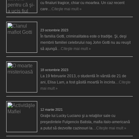
cu finaluri tragice, chiar cu moartea. Un caz recent
care…
Citeşte mai mult »
Clanul mafiot Gotti
23 octombrie 2023
În familia Gotti, criminalitatea este o tradiţie. Şi, deşi
membrii familiei celebrului naş John Gotti nu au reuşit
să ajungă…
Citeşte mai mult »
O moarte misterioasă
18 octombrie 2023
La 19 februarie 2013, o studentă în vârstă de 21 de
ani, Elisa Lam, a fost găsită moartă în incinta…
Citeşte
mai mult »
Activităţile Mafiei
12 martie 2021
Graţie lui Lucky Luciano şi a relaţiilor sale cu
preşedintele Fulgencio Batista, mafia italo-americană
a putut să dezvolte cazinouri la…
Citeşte mai mult »