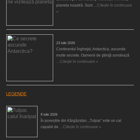
planeta noastră. Sunt …
Citește în continuare
»
Ce secrete ascunde Antarctica?
23 iulie 2026
Continentul îngheţat, Antarctica, ascunde
multe secrete. Oamenii de ştiinţă sondează
…
Citește în continuare »
LEGENDE
Tulpar, calul înaripat
8 iulie 2026
În poveștile din Kârgâzstan, „Tulpar” este un cal
capabil de …
Citește în continuare »