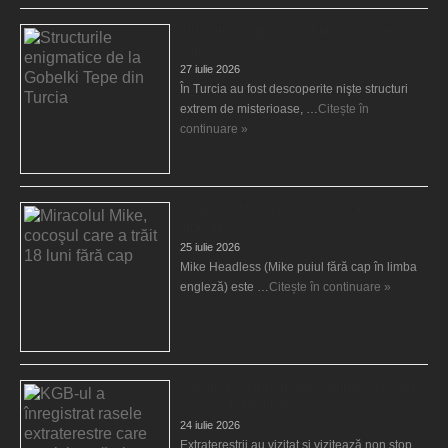
Structurile enigmatice de la Gobelki Tepe din
Turcia
27 iulie 2026
În Turcia au fost descoperite nişte structuri
extrem de misterioase, …
Citește în
continuare »
Miracolul Mike, cocoşul care a trăit 18 luni
fără cap
25 iulie 2026
Mike Headless (Mike puiul fără cap în limba
engleză) este …
Citește în continuare »
KGB-ul a înregistrat rasele extraterestre care
ne vizitează planeta
24 iulie 2026
Extratereştrii au vizitat şi vizitează non stop