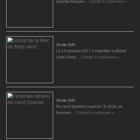
deşertul Neguev …
Citește în continuare »
Salvat de la înec de fiinţe verzi
29 iulie 2026
La 15 ianuarie 1977 o expediţie a părăsit
Lima (Peru) …
Citește în continuare »
Fenomen straniu pe cerul Spaniei
28 iulie 2026
Pe cerul Spaniei a avut loc, în 2014, un
fenomen …
Citește în continuare »