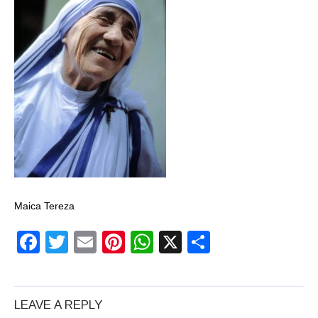
Maica Tereza
Facebook
Twitter
Email
Pinterest
WhatsApp
X
Partajeaz
LEAVE A REPLY