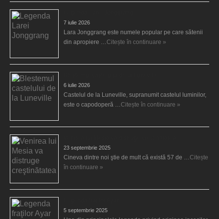
Legenda Larei Jonggrang
7 iulie 2026
Lara Jonggrang este numele popular pe care sătenii
din apropiere …
Citește în continuare »
Blestemul castelului de la Luneville
6 iulie 2026
Castelul de la Luneville, supranumit castelul luminilor,
este o capodoperă …
Citește în continuare »
Venirea lui Mesia va distruge creştinătatea
23 septembrie 2025
Cineva dintre noi ştie de mult că există 57 de …
Citește
în continuare »
Legenda fraţilor Ayar
5 septembrie 2025