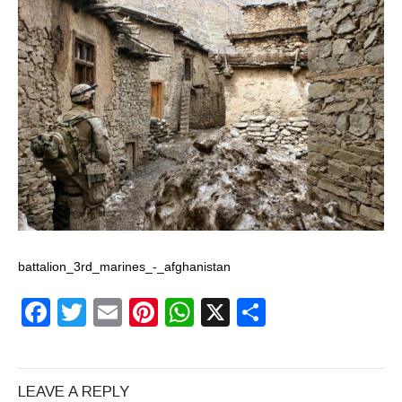
battalion_3rd_marines_-_afghanistan
Facebook
Twitter
Email
Pinterest
WhatsApp
X
Partajeaz
LEAVE A REPLY