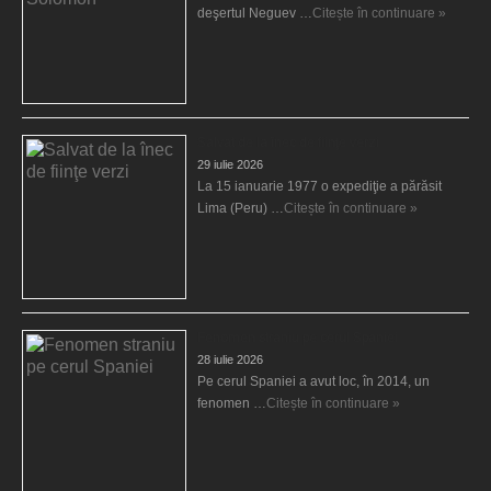
deşertul Neguev …
Citește în continuare »
Salvat de la înec de fiinţe verzi
29 iulie 2026
La 15 ianuarie 1977 o expediţie a părăsit
Lima (Peru) …
Citește în continuare »
Fenomen straniu pe cerul Spaniei
28 iulie 2026
Pe cerul Spaniei a avut loc, în 2014, un
fenomen …
Citește în continuare »