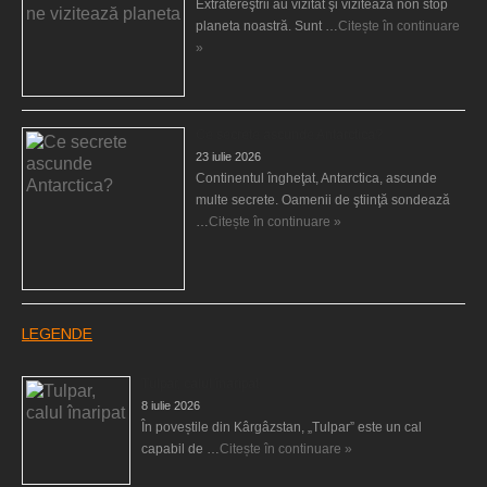
Extratereştrii au vizitat şi vizitează non stop
planeta noastră. Sunt …
Citește în continuare
»
Ce secrete ascunde Antarctica?
23 iulie 2026
Continentul îngheţat, Antarctica, ascunde
multe secrete. Oamenii de ştiinţă sondează
…
Citește în continuare »
LEGENDE
Tulpar, calul înaripat
8 iulie 2026
În poveștile din Kârgâzstan, „Tulpar” este un cal
capabil de …
Citește în continuare »