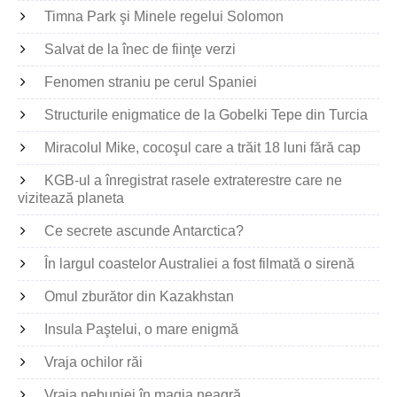
Timna Park şi Minele regelui Solomon
Salvat de la înec de fiinţe verzi
Fenomen straniu pe cerul Spaniei
Structurile enigmatice de la Gobelki Tepe din Turcia
Miracolul Mike, cocoşul care a trăit 18 luni fără cap
KGB-ul a înregistrat rasele extraterestre care ne
vizitează planeta
Ce secrete ascunde Antarctica?
În largul coastelor Australiei a fost filmată o sirenă
Omul zburător din Kazakhstan
Insula Paştelui, o mare enigmă
Vraja ochilor răi
Vraja nebuniei în magia neagră