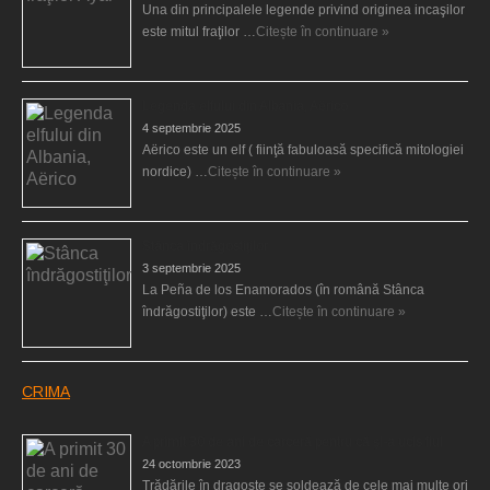
Una din principalele legende privind originea incaşilor
este mitul fraţilor …
Citește în continuare »
Legenda elfului din Albania, Aërico
4 septembrie 2025
Aërico este un elf ( fiinţă fabuloasă specifică mitologiei
nordice) …
Citește în continuare »
Stânca îndrăgostiţilor
3 septembrie 2025
La Peña de los Enamorados (în română Stânca
îndrăgostiţilor) este …
Citește în continuare »
CRIMA
A primit 30 de ani de carceră pentru că şi-a ucis fiul
24 octombrie 2023
Trădările în dragoste se soldează de cele mai multe ori