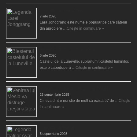
Legenda Larei Jonggrang
7 iulie 2026
Lara Jonggrang este numele popular pe care sătenii
din apropiere …
Citește în continuare »
Blestemul castelului de la Luneville
6 iulie 2026
Castelul de la Luneville, supranumit castelul luminilor,
este o capodoperă …
Citește în continuare »
Venirea lui Mesia va distruge creştinătatea
23 septembrie 2025
Cineva dintre noi ştie de mult că există 57 de …
Citește
în continuare »
Legenda fraţilor Ayar
5 septembrie 2025