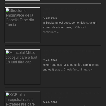
Structurile enigmatice de la Gobelki Tepe din
Turcia
27 iulie 2026
În Turcia au fost descoperite nişte structuri
extrem de misterioase, …
Citește în
continuare »
Miracolul Mike, cocoşul care a trăit 18 luni
fără cap
25 iulie 2026
Mike Headless (Mike puiul fără cap în limba
engleză) este …
Citește în continuare »
KGB-ul a înregistrat rasele extraterestre care
ne vizitează planeta
24 iulie 2026