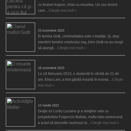
cu finaluri tragice, chiar cu moartea. Un caz recent
care…
Citeşte mai mult »
Clanul mafiot Gotti
23 octombrie 2023
În familia Gotti, criminalitatea este o tradiţie. Şi, deşi
membrii familiei celebrului naş John Gotti nu au reuşit
să ajungă…
Citeşte mai mult »
O moarte misterioasă
18 octombrie 2023
La 19 februarie 2013, o studentă în vârstă de 21 de
ani, Elisa Lam, a fost găsită moartă în incinta…
Citeşte
mai mult »
Activităţile Mafiei
12 martie 2021
Graţie lui Lucky Luciano şi a relaţiilor sale cu
preşedintele Fulgencio Batista, mafia italo-americană
a putut să dezvolte cazinouri la…
Citeşte mai mult »