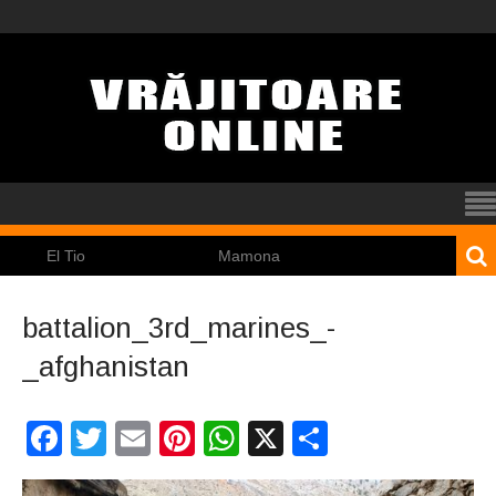
l Tio
Mamona
Pincoya
battalion_3rd_marines_-
_afghanistan
Facebook
Twitter
Email
Pinterest
WhatsApp
X
Partajeaz