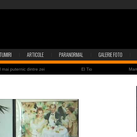
TUMIRI
ARTICOLE
PARANORMAL
GALERIE FOTO
l mai puternic dintre zei
El Tio
Ma
Nicolas Cage a fost obligat să restituie un craniu de
ldaţi canadieni sunt stresaţi psihologic
Timna Park şi 
 la înec de fiinţe verzi
Fenomen straniu pe cerul Spa
ile enigmatice de la Gobelki Tepe din Turcia