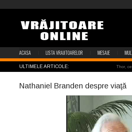
ACASA
LISTA VRAJITOARELOR
MESAJE
MUL
ULTIMELE ARTICOLE:
Thor, ce
Pincoya
Nathaniel Branden despre viaţă
Mulţi so
Salvat de
Structur