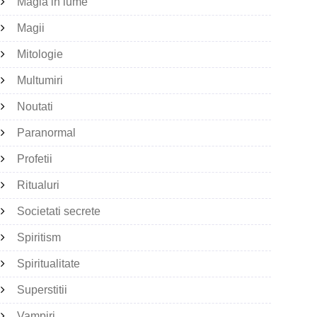
Magia in lume
Magii
Mitologie
Multumiri
Noutati
Paranormal
Profetii
Ritualuri
Societati secrete
Spiritism
Spiritualitate
Superstitii
Vampiri