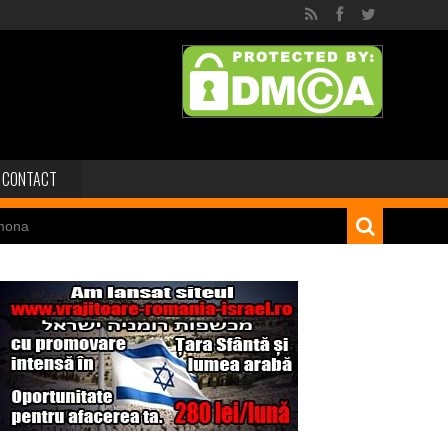
CONTACT
mona
 dinozaur Mongoliei
Minele regelui Solomon
niei