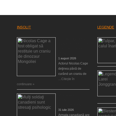
INSOLIT
LEGENDE
Nicolas Cage a fost
obligat să restituie un
craniu de dinozaur
Mongoliei
1 august 2026
Actorul Nicolas Cage
deţinea până de
curând un craniu de
…
Citește în
continuare »
Mulţi soldaţi
canadieni sunt
stresaţi psihologic
31 iulie 2026
Armata canadiană are