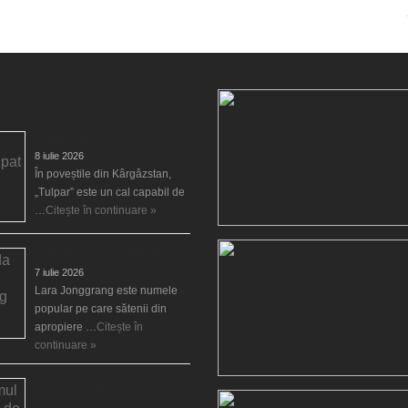
Tulpar, calul înaripat
8 iulie 2026
În poveștile din Kârgâzstan,
„Tulpar” este un cal capabil de
…
Citește în continuare »
Legenda Larei Jonggrang
7 iulie 2026
Lara Jonggrang este numele
popular pe care sătenii din
apropiere …
Citește în
continuare »
Blestemul castelului de la
Luneville