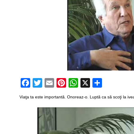
Facebook
Twitter
Email
Pinterest
WhatsApp
X
Partaj
Viaţa ta este importantă. Onoreaz-o. Luptă ca să scoţi la iveală