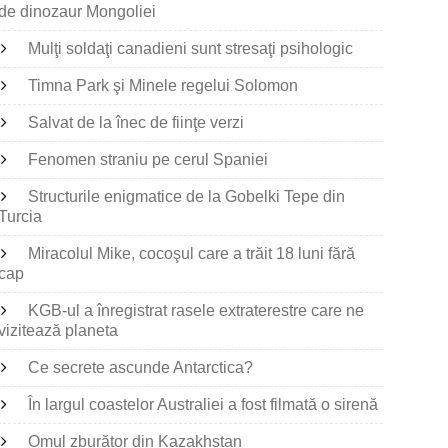
de dinozaur Mongoliei
Mulţi soldaţi canadieni sunt stresaţi psihologic
Timna Park şi Minele regelui Solomon
Salvat de la înec de fiinţe verzi
Fenomen straniu pe cerul Spaniei
Structurile enigmatice de la Gobelki Tepe din
Turcia
Miracolul Mike, cocoşul care a trăit 18 luni fără
cap
KGB-ul a înregistrat rasele extraterestre care ne
vizitează planeta
Ce secrete ascunde Antarctica?
În largul coastelor Australiei a fost filmată o sirenă
Omul zburător din Kazakhstan