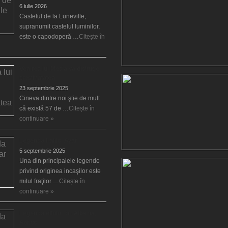
6 iulie 2026
Castelul de la Luneville,
supranumit castelul luminilor,
este o capodoperă …
Citește în
Venirea lui Mesia va distruge
creştinătatea
23 septembrie 2025
Cineva dintre noi ştie de mult
că există 57 de …
Citește în
continuare »
Legenda fraţilor Ayar
5 septembrie 2025
Una din principalele legende
privind originea incaşilor este
mitul fraţilor …
Citește în
continuare »
Legenda elfului din Albania,
Aërico