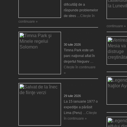
dificultăţi de a
răspunde problemelor
de stres …
Citește în
continuare »
continuare »
Timna Park şi Minele
regelui Solomon
30 iulie 2026
Timna Park este un
parc naţional aflat în
deşertul Neguev …
Citește în continuare
»
Salvat de la înec de
fiinţe verzi
29 iulie 2026
La 15 ianuarie 1977 o
expediţie a părăsit
Lima (Peru) …
Citește
în continuare »