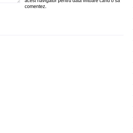
acest navigator pentru data viitoare când o să
comentez.