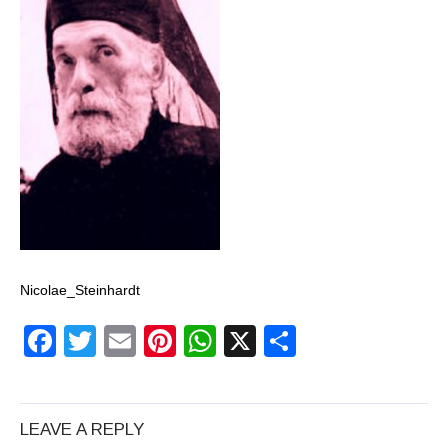
un craniu de
dinozaur Mongoliei
Mulţi soldaţi
canadieni sunt
stresaţi psihologic
Timna Park şi
Minele regelui
Solomon
Nicolae_Steinhardt
Salvat de la înec de
Facebook
Twitter
Email
Pinterest
WhatsApp
X
Partajeaz
fiinţe verzi
Fenomen straniu pe
LEAVE A REPLY
cerul Spaniei