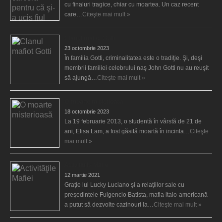
cu finaluri tragice, chiar cu moartea. Un caz recent
care…
Citeşte mai mult »
Clanul mafiot Gotti
23 octombrie 2023
În familia Gotti, criminalitatea este o tradiţie. Şi, deşi
membrii familiei celebrului naş John Gotti nu au reuşit
să ajungă…
Citeşte mai mult »
O moarte misterioasă
18 octombrie 2023
La 19 februarie 2013, o studentă în vârstă de 21 de
ani, Elisa Lam, a fost găsită moartă în incinta…
Citeşte
mai mult »
Activităţile Mafiei
12 martie 2021
Graţie lui Lucky Luciano şi a relaţiilor sale cu
preşedintele Fulgencio Batista, mafia italo-americană
a putut să dezvolte cazinouri la…
Citeşte mai mult »