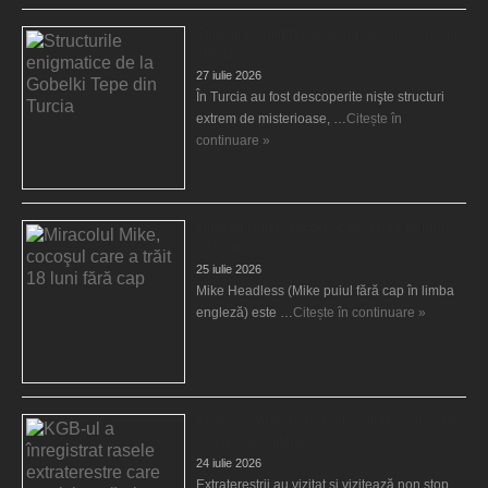
Structurile enigmatice de la Gobelki Tepe din
Turcia
27 iulie 2026
În Turcia au fost descoperite nişte structuri
extrem de misterioase, …
Citește în
continuare »
Miracolul Mike, cocoşul care a trăit 18 luni
fără cap
25 iulie 2026
Mike Headless (Mike puiul fără cap în limba
engleză) este …
Citește în continuare »
KGB-ul a înregistrat rasele extraterestre care
ne vizitează planeta
24 iulie 2026
Extratereştrii au vizitat şi vizitează non stop