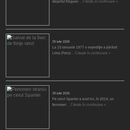
deşertul Neguev …
Citește în continuare »
Salvat de la înec de fiinţe verzi
29 iulie 2026
La 15 ianuarie 1977 o expediţie a părăsit
Lima (Peru) …
Citește în continuare »
Fenomen straniu pe cerul Spaniei
28 iulie 2026
Pe cerul Spaniei a avut loc, în 2014, un
fenomen …
Citește în continuare »