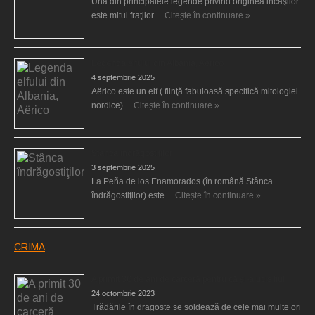
Una din principalele legende privind originea incaşilor
este mitul fraţilor …
Citește în continuare »
Legenda elfului din Albania, Aërico
4 septembrie 2025
Aërico este un elf ( fiinţă fabuloasă specifică mitologiei
nordice) …
Citește în continuare »
Stânca îndrăgostiţilor
3 septembrie 2025
La Peña de los Enamorados (în română Stânca
îndrăgostiţilor) este …
Citește în continuare »
CRIMA
A primit 30 de ani de carceră pentru că şi-a ucis fiul
24 octombrie 2023
Trădările în dragoste se soldează de cele mai multe ori