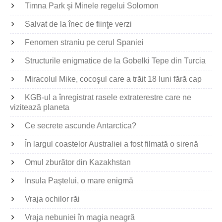
Timna Park şi Minele regelui Solomon
Salvat de la înec de fiinţe verzi
Fenomen straniu pe cerul Spaniei
Structurile enigmatice de la Gobelki Tepe din Turcia
Miracolul Mike, cocoşul care a trăit 18 luni fără cap
KGB-ul a înregistrat rasele extraterestre care ne
vizitează planeta
Ce secrete ascunde Antarctica?
În largul coastelor Australiei a fost filmată o sirenă
Omul zburător din Kazakhstan
Insula Paştelui, o mare enigmă
Vraja ochilor răi
Vraja nebuniei în magia neagră