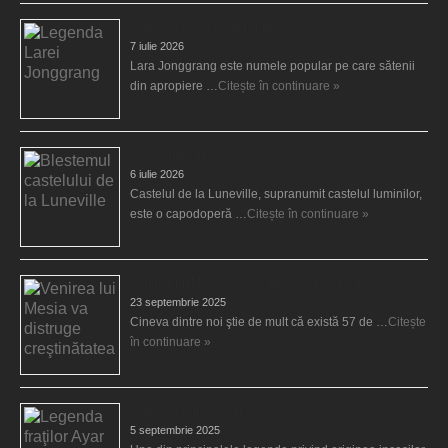
Legenda Larei Jonggrang
7 iulie 2026
Lara Jonggrang este numele popular pe care sătenii
din apropiere …
Citește în continuare »
Blestemul castelului de la Luneville
6 iulie 2026
Castelul de la Luneville, supranumit castelul luminilor,
este o capodoperă …
Citește în continuare »
Venirea lui Mesia va distruge creştinătatea
23 septembrie 2025
Cineva dintre noi ştie de mult că există 57 de …
Citește
în continuare »
Legenda fraţilor Ayar
5 septembrie 2025