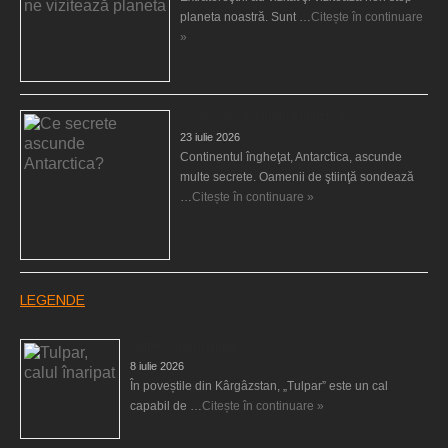
planeta noastră. Sunt …
Citește în continuare
»
Ce secrete ascunde Antarctica?
23 iulie 2026
Continentul îngheţat, Antarctica, ascunde
multe secrete. Oamenii de ştiinţă sondează
…
Citește în continuare »
LEGENDE
Tulpar, calul înaripat
8 iulie 2026
În poveștile din Kârgâzstan, „Tulpar” este un cal
capabil de …
Citește în continuare »