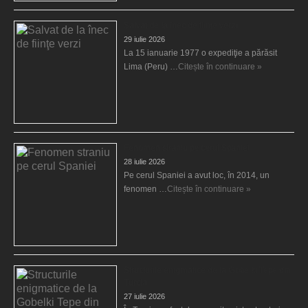
Salvat de la înec de fiinţe verzi
29 iulie 2026
La 15 ianuarie 1977 o expediţie a părăsit
Lima (Peru) …
Citește în continuare »
Fenomen straniu pe cerul Spaniei
28 iulie 2026
Pe cerul Spaniei a avut loc, în 2014, un
fenomen …
Citește în continuare »
Structurile enigmatice de la Gobelki Tepe din
Turcia
27 iulie 2026