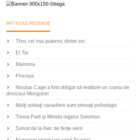
ARTICOLE RECENTE
Thor, cel mai puternic dintre zei
El Tio
Mamona
Pincoya
Nicolas Cage a fost obligat să restituie un craniu de
dinozaur Mongoliei
Mulţi soldaţi canadieni sunt stresaţi psihologic
Timna Park şi Minele regelui Solomon
Salvat de la înec de fiinţe verzi
Fenomen straniu pe cerul Spaniei