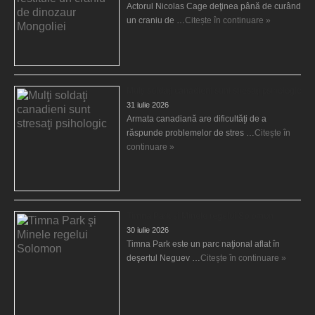
Actorul Nicolas Cage deţinea până de curând
un craniu de …
Citește în continuare »
Mulţi soldaţi canadieni sunt stresaţi psihologic
31 iulie 2026
Armata canadiană are dificultăţi de a
răspunde problemelor de stres …
Citește în
continuare »
Timna Park şi Minele regelui Solomon
30 iulie 2026
Timna Park este un parc naţional aflat în
deşertul Neguev …
Citește în continuare »