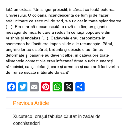
Iată un extras: “Un singur proiectil, încărcat cu toată puterea
Universului. O coloană incandescentă de fum şi de flăcări,
strălucitoare ca zece mii de sori, s-a ridicat în toată splendoarea
(…). Era o armă necunoscută, o rază din fier, un gigantic
mesager de moarte care a redus în cenuşă popoarele din
Vrishnis şi Andakas (…). Cadavrele erau carbonizate în
asemenea hal încât era imposibil de a le recunoaşte. Părul,
unghiile lor au dispărut, blidurile şi obiectele au rămas
deformate şi păsările au devenit albe, în câteva ore toate
alimentele comestibile erau infectate! Arma a ucis numeroşi
războinici, cai şi elefanţi, care şi arme ca şi cum ar fi fost vorba
de frunze uscate măturate de vânt”.
Facebook
Twitter
Email
Pinterest
WhatsApp
X
Partajeaz
Previous Article
Xucutaco, oraşul fabulos căutat în zadar de
conchistadori