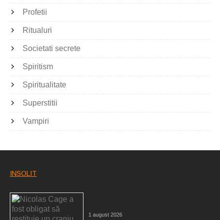
Profetii
Ritualuri
Societati secrete
Spiritism
Spiritualitate
Superstitii
Vampiri
INSOLIT
Nicolas Cage a fost obligat să restituie un
craniu de dinozaur Mongoliei
1 august 2026