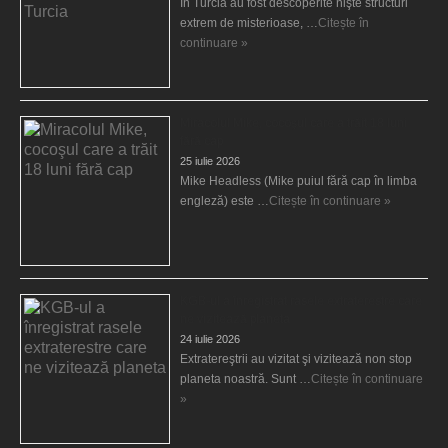
În Turcia au fost descoperite nişte structuri
extrem de misterioase, …
Citește în
continuare »
Miracolul Mike, cocoşul care a trăit 18 luni
fără cap
25 iulie 2026
Mike Headless (Mike puiul fără cap în limba
engleză) este …
Citește în continuare »
KGB-ul a înregistrat rasele extraterestre care
ne vizitează planeta
24 iulie 2026
Extratereştrii au vizitat şi vizitează non stop
planeta noastră. Sunt …
Citește în continuare
»