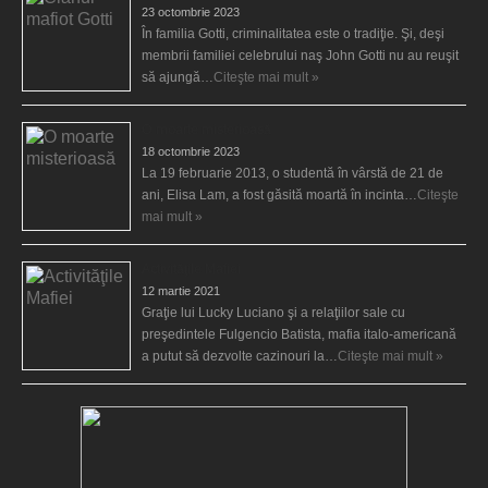
23 octombrie 2023
În familia Gotti, criminalitatea este o tradiţie. Şi, deşi
membrii familiei celebrului naş John Gotti nu au reuşit
să ajungă…
Citeşte mai mult »
O moarte misterioasă
18 octombrie 2023
La 19 februarie 2013, o studentă în vârstă de 21 de
ani, Elisa Lam, a fost găsită moartă în incinta…
Citeşte
mai mult »
Activităţile Mafiei
12 martie 2021
Graţie lui Lucky Luciano şi a relaţiilor sale cu
preşedintele Fulgencio Batista, mafia italo-americană
a putut să dezvolte cazinouri la…
Citeşte mai mult »