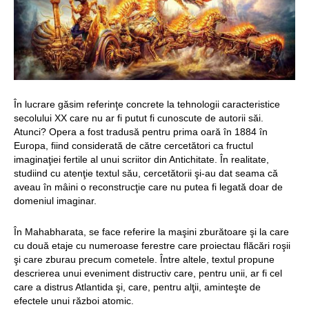
Structurile
enigmatice de la
Gobelki Tepe din
Turcia
În lucrare găsim referinţe concrete la tehnologii caracteristice
secolului XX care nu ar fi putut fi cunoscute de autorii săi.
Atunci? Opera a fost tradusă pentru prima oară în 1884 în
Europa, fiind considerată de către cercetători ca fructul
imaginaţiei fertile al unui scriitor din Antichitate. În realitate,
studiind cu atenţie textul său, cercetătorii şi-au dat seama că
aveau în mâini o reconstrucţie care nu putea fi legată doar de
domeniul imaginar.
În Mahabharata, se face referire la maşini zburătoare şi la care
cu două etaje cu numeroase ferestre care proiectau flăcări roşii
şi care zburau precum cometele. Între altele, textul propune
descrierea unui eveniment distructiv care, pentru unii, ar fi cel
care a distrus Atlantida şi, care, pentru alţii, aminteşte de
efectele unui război atomic.