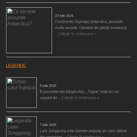
Ce secrete ascunde Antarctica?
23 iulie 2026
Continentul îngheţat, Antarctica, ascunde
multe secrete. Oamenii de ştiinţă sondează
…
Citește în continuare »
LEGENDE
Tulpar, calul înaripat
8 iulie 2026
În poveștile din Kârgâzstan, „Tulpar” este un cal
capabil de …
Citește în continuare »
Legenda Larei Jonggrang
7 iulie 2026
Lara Jonggrang este numele popular pe care sătenii