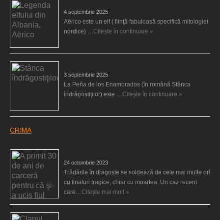
Legenda elfului din Albania, Aërico
4 septembrie 2025
Aërico este un elf ( fiinţă fabuloasă specifică mitologiei
nordice) …
Citește în continuare »
Stânca îndrăgostiţilor
3 septembrie 2025
La Peña de los Enamorados (în română Stânca
îndrăgostiţilor) este …
Citește în continuare »
CRIMA
A primit 30 de ani de carceră pentru că şi-a ucis fiul
24 octombrie 2023
Trădările în dragoste se soldează de cele mai multe ori
cu finaluri tragice, chiar cu moartea. Un caz recent
care…
Citeşte mai mult »
Clanul mafiot Gotti