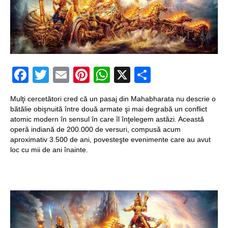
un craniu de
dinozaur Mongoliei
Mulţi soldaţi
Facebook
Twitter
Email
Pinterest
WhatsApp
X
Partajeaz
canadieni sunt
stresaţi psihologic
Mulţi cercetători cred că un pasaj din Mahabharata nu descrie o
bătălie obişnuită între două armate şi mai degrabă un conflict
Timna Park şi
atomic modern în sensul în care îl înţelegem astăzi. Această
Minele regelui
operă indiană de 200.000 de versuri, compusă acum
aproximativ 3.500 de ani, povesteşte evenimente care au avut
Solomon
loc cu mii de ani înainte.
Salvat de la înec de
fiinţe verzi
Fenomen straniu pe
cerul Spaniei