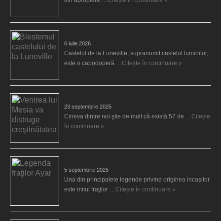
din apropiere …
Citește în continuare »
Blestemul castelului de la Luneville
6 iulie 2026
Castelul de la Luneville, supranumit castelul luminilor,
este o capodoperă …
Citește în continuare »
Venirea lui Mesia va distruge creştinătatea
23 septembrie 2025
Cineva dintre noi ştie de mult că există 57 de …
Citește
în continuare »
Legenda fraţilor Ayar
5 septembrie 2025
Una din principalele legende privind originea incaşilor
este mitul fraţilor …
Citește în continuare »