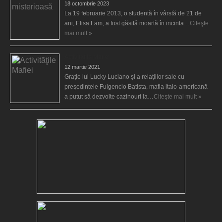
18 octombrie 2023
La 19 februarie 2013, o studentă în vârstă de 21 de
ani, Elisa Lam, a fost găsită moartă în incinta…
Citeşte
mai mult »
Activităţile Mafiei
12 martie 2021
Graţie lui Lucky Luciano şi a relaţiilor sale cu
preşedintele Fulgencio Batista, mafia italo-americană
a putut să dezvolte cazinouri la…
Citeşte mai mult »