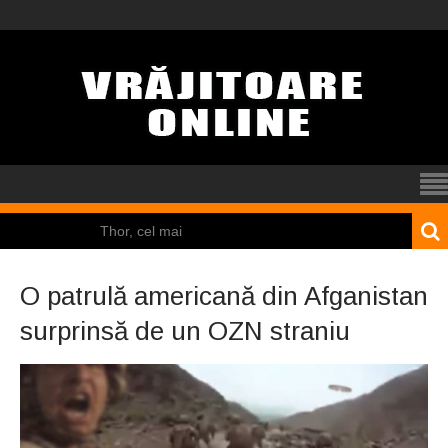
Thor, cel mai
puternic dintre zei
O patrulă americană din Afganistan
El Tio
surprinsă de un OZN straniu
Mamona
Pincoya
Nicolas Cage a fost
obligat să restituie