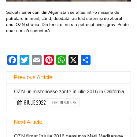
Structurile
Soldaţii americani din Afganistan se aflau într-o misiune de
enigmatice de la
patrulare în munţi când, deodată, au fost surprinşi de zborul
unui OZN straniu. Din fericire, nu s-a petrecut nimic grav. Poate
Gobelki Tepe din
doar o mică sperietură…
Turcia
Facebook
Twitter
Email
Pinterest
WhatsApp
X
Partajeaz
Previous Article
OZN-uri misterioase zărite în iulie 2016 în California
16 IULIE 2022
FENOMENUL OZN
Next Article
OZN filmat în iulie 2016 deasupra Mării Mediterane