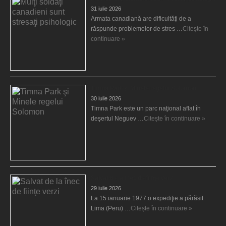
31 iulie 2026
Armata canadiană are dificultăţi de a
răspunde problemelor de stres …
Citește în
continuare »
Timna Park şi Minele regelui Solomon
30 iulie 2026
Timna Park este un parc naţional aflat în
deşertul Neguev …
Citește în continuare »
Salvat de la înec de fiinţe verzi
29 iulie 2026
La 15 ianuarie 1977 o expediţie a părăsit
Lima (Peru) …
Citește în continuare »