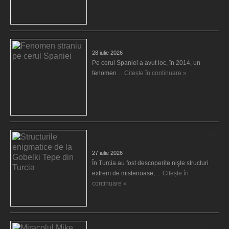
Fenomen straniu pe cerul Spaniei
28 iulie 2026
Pe cerul Spaniei a avut loc, în 2014, un
fenomen …
Citește în continuare »
Structurile enigmatice de la Gobelki Tepe din
Turcia
27 iulie 2026
În Turcia au fost descoperite nişte structuri
extrem de misterioase, …
Citește în
continuare »
Miracolul Mike, cocoşul care a trăit 18 luni