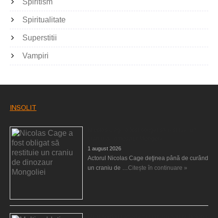
Spiritism
Spiritualitate
Superstitii
Vampiri
INSOLIT
Nicolas Cage a fost obligat să restituie un
craniu de dinozaur Mongoliei
1 august 2026
Actorul Nicolas Cage deţinea până de curând
un craniu de …
Citește în continuare »
Mulţi soldaţi canadieni sunt stresaţi psihologic