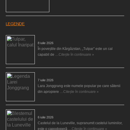
LEGENDE
Tulpar, calul înaripat
8 iulie 2026
În poveștile din Kârgâzstan, „Tulpar” este un cal
capabil de …
Citește în continuare »
Legenda Larei Jonggrang
7 iulie 2026
Lara Jonggrang este numele popular pe care sătenii
din apropiere …
Citește în continuare »
Blestemul castelului de la Luneville
6 iulie 2026
Castelul de la Luneville, supranumit castelul luminilor,
este o capodoperă …
Citește în continuare »