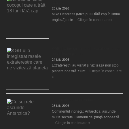
fără cap
25 iulie 2026
Mike Headless (Mike puiul fără cap în limba
engleză) este …
Citește în continuare »
KGB-ul a înregistrat rasele extraterestre care
ne vizitează planeta
24 iulie 2026
Extratereştrii au vizitat şi vizitează non stop
planeta noastră. Sunt …
Citește în continuare
»
Ce secrete ascunde Antarctica?
23 iulie 2026
Continentul îngheţat, Antarctica, ascunde
multe secrete. Oamenii de ştiinţă sondează
…
Citește în continuare »