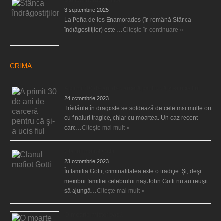
3 septembrie 2025
La Peña de los Enamorados (în română Stânca
îndrăgostiţilor) este …
Citește în continuare »
CRIMA
A primit 30 de ani de carceră pentru că şi-a ucis fiul
24 octombrie 2023
Trădările în dragoste se soldează de cele mai multe ori
cu finaluri tragice, chiar cu moartea. Un caz recent
care…
Citeşte mai mult »
Clanul mafiot Gotti
23 octombrie 2023
În familia Gotti, criminalitatea este o tradiţie. Şi, deşi
membrii familiei celebrului naş John Gotti nu au reuşit
să ajungă…
Citeşte mai mult »
O moarte misterioasă