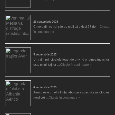
Venirea lui Mesia va distruge creştinătatea
23 septembrie 2025
Cineva dintre noi ştie de mult că există 57 de …
Citește
în continuare »
Legenda fraţilor Ayar
5 septembrie 2025
Una din principalele legende privind originea incaşilor
este mitul fraţilor …
Citește în continuare »
Legenda elfului din Albania, Aërico
4 septembrie 2025
Aërico este un elf ( fiinţă fabuloasă specifică mitologiei
nordice) …
Citește în continuare »
Stânca îndrăgostiţilor