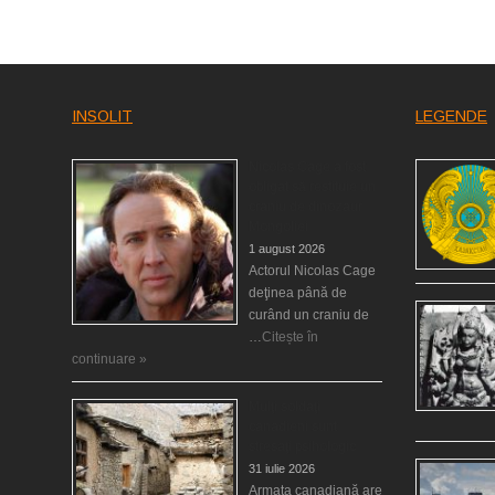
INSOLIT
LEGENDE
Nicolas Cage a fost
obligat să restituie un
craniu de dinozaur
Mongoliei
1 august 2026
Actorul Nicolas Cage
deţinea până de
curând un craniu de
…
Citește în
continuare »
Mulţi soldaţi
canadieni sunt
stresaţi psihologic
31 iulie 2026
Armata canadiană are