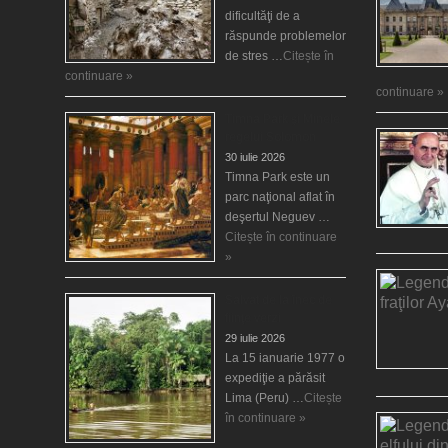
dificultăţi de a
răspunde problemelor
de stres …
Citește în
continuare »
continuare »
Timna Park şi Minele
regelui Solomon
30 iulie 2026
Timna Park este un
parc naţional aflat în
deşertul Neguev …
Citește în continuare
»
Salvat de la înec de
fiinţe verzi
29 iulie 2026
La 15 ianuarie 1977 o
expediţie a părăsit
Lima (Peru) …
Citește
în continuare »