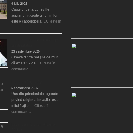
6 iulie 2026
Castelul de la Luneville,
supranumit castelul luminilor,
este o capodoperă …
Citește în
Venirea lui Mesia va distruge
creştinătatea
23 septembrie 2025
Cineva dintre noi ştie de mult
că există 57 de …
Citește în
continuare »
Legenda fraţilor Ayar
5 septembrie 2025
Una din principalele legende
privind originea incaşilor este
mitul fraţilor …
Citește în
continuare »
Legenda elfului din Albania,
Aërico