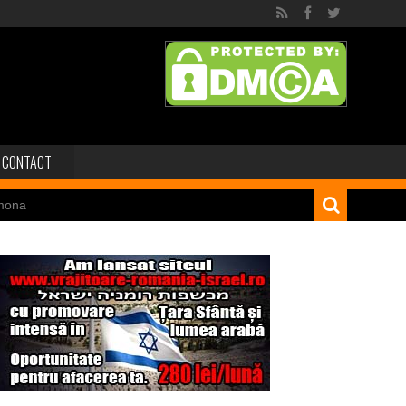
CONTACT
mona
 dinozaur Mongoliei
Minele regelui Solomon
niei