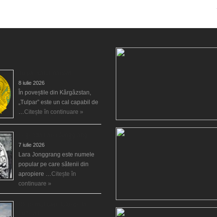
Tulpar, calul înaripat
8 iulie 2026
În poveștile din Kârgâzstan,
„Tulpar” este un cal capabil de
…
Citește în continuare »
Legenda Larei Jonggrang
7 iulie 2026
Lara Jonggrang este numele
popular pe care sătenii din
apropiere …
Citește în
continuare »
Blestemul castelului de la
Luneville