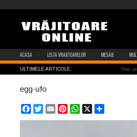
ACASA
LISTA VRAJITOARELOR
MESAJE
MUL
ULTIMELE ARTICOLE:
Thor, ce
Pincoya
egg-ufo
Mulţi so
Salvat de
Facebook
Twitter
Email
Pinterest
WhatsApp
X
Partaj
Structur