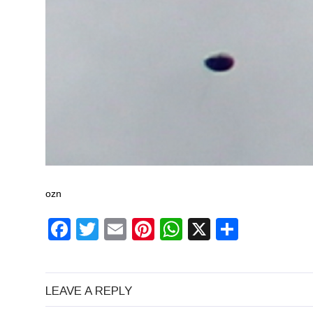
ozn
Facebook
Twitter
Email
Pinterest
WhatsApp
X
Partaj
LEAVE A REPLY