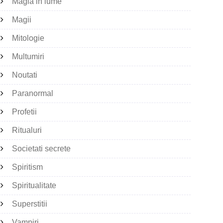
Magia in lume
Magii
Mitologie
Multumiri
Noutati
Paranormal
Profetii
Ritualuri
Societati secrete
Spiritism
Spiritualitate
Superstitii
Vampiri