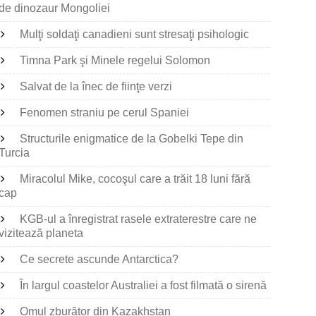
de dinozaur Mongoliei
Mulţi soldaţi canadieni sunt stresaţi psihologic
Timna Park şi Minele regelui Solomon
Salvat de la înec de fiinţe verzi
Fenomen straniu pe cerul Spaniei
Structurile enigmatice de la Gobelki Tepe din
Turcia
Miracolul Mike, cocoşul care a trăit 18 luni fără
cap
KGB-ul a înregistrat rasele extraterestre care ne
vizitează planeta
Ce secrete ascunde Antarctica?
În largul coastelor Australiei a fost filmată o sirenă
Omul zburător din Kazakhstan