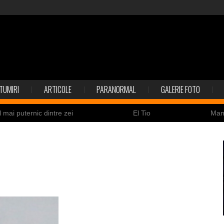
TUMIRI
ARTICOLE
PARANORMAL
GALERIE FOTO
l mai puternic dintre zei
El Tio
Ma
Nicolas Cage a fost obligat să restituie un craniu de
ldaţi canadieni sunt stresaţi psihologic
Timna Park şi 
 la înec de fiinţe verzi
Fenomen straniu pe cerul Spa
ează
ile enigmatice de la Gobelki Tepe din Turcia