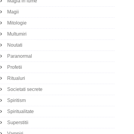
Magia in lume
Magii
Mitologie
Multumiri
Noutati
Paranormal
Profetii
Ritualuri
Societati secrete
Spiritism
Spiritualitate
Superstitii
Vampiri