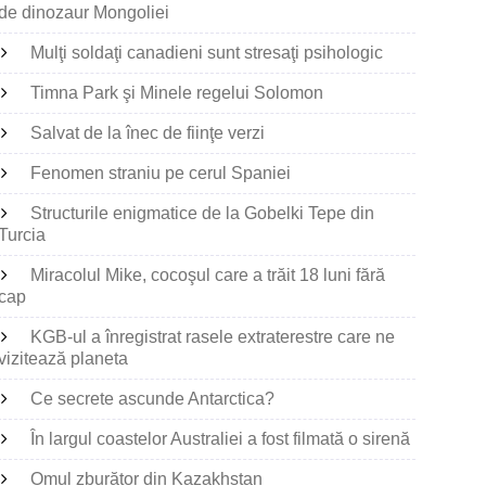
de dinozaur Mongoliei
Mulţi soldaţi canadieni sunt stresaţi psihologic
Timna Park şi Minele regelui Solomon
Salvat de la înec de fiinţe verzi
Fenomen straniu pe cerul Spaniei
Structurile enigmatice de la Gobelki Tepe din
Turcia
Miracolul Mike, cocoşul care a trăit 18 luni fără
cap
KGB-ul a înregistrat rasele extraterestre care ne
vizitează planeta
Ce secrete ascunde Antarctica?
În largul coastelor Australiei a fost filmată o sirenă
Omul zburător din Kazakhstan