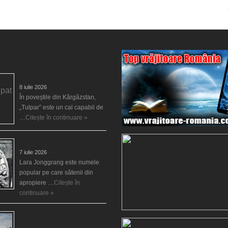
Tulpar, calul înaripat
8 iulie 2026
În poveștile din Kârgâzstan,
„Tulpar” este un cal capabil de
…
Citește în continuare »
Legenda Larei Jonggrang
7 iulie 2026
Lara Jonggrang este numele
popular pe care sătenii din
apropiere …
Citește în
continuare »
Blestemul castelului de la
Luneville