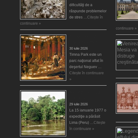
dificultăţi de a
răspunde problemelor
de stres …
Citește în
continuare »
continuare »
Timna Park şi Minele
regelui Solomon
30 iulie 2026
Timna Park este un
parc naţional aflat în
deşertul Neguev …
Citește în continuare
»
Salvat de la înec de
fiinţe verzi
29 iulie 2026
La 15 ianuarie 1977 o
expediţie a părăsit
Lima (Peru) …
Citește
în continuare »