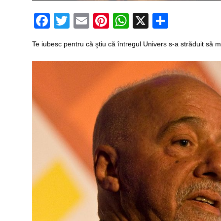
Facebook
Twitter
Email
Pinterest
WhatsApp
X
Partaj
Te iubesc pentru că ştiu că întregul Univers s-a străduit să 