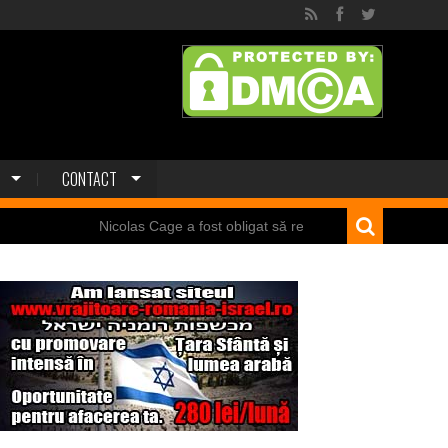
CONTACT
Nicolas Cage a fost obligat să restituie un craniu de dinozaur Mongoliei