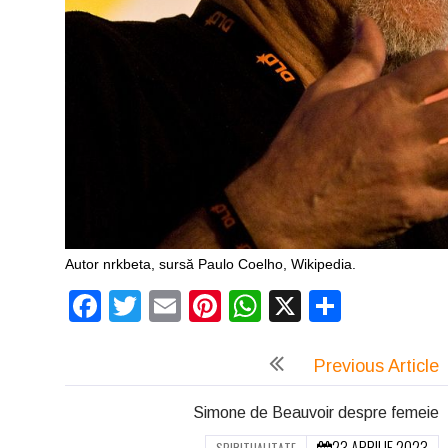
Autor nrkbeta, sursă Paulo Coelho, Wikipedia.
Facebook
Twitter
Email
Pinterest
WhatsApp
X
Partaj
Previous Article
Simone de Beauvoir despre femeie
23 APRILIE 2023
SPIRITUALITATE