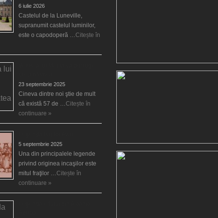
6 iulie 2026
Castelul de la Luneville,
supranumit castelul luminilor,
este o capodoperă …
Citește în
Venirea lui Mesia va distruge
creştinătatea
23 septembrie 2025
Cineva dintre noi ştie de mult
că există 57 de …
Citește în
continuare »
Legenda fraţilor Ayar
5 septembrie 2025
Una din principalele legende
privind originea incaşilor este
mitul fraţilor …
Citește în
continuare »
Legenda elfului din Albania,
Aërico