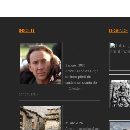
INSOLIT
LEGENDE
Nicolas Cage a fost
obligat să restituie un
craniu de dinozaur
Mongoliei
1 august 2026
Actorul Nicolas Cage
deţinea până de
curând un craniu de
…
Citește în
continuare »
Mulţi soldaţi
canadieni sunt
stresaţi psihologic
31 iulie 2026
Armata canadiană are