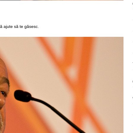
ează
mă ajute să te găsesc.