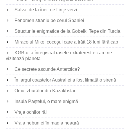
Salvat de la înec de fiinţe verzi
Fenomen straniu pe cerul Spaniei
Structurile enigmatice de la Gobelki Tepe din Turcia
Miracolul Mike, cocoşul care a trăit 18 luni fără cap
KGB-ul a înregistrat rasele extraterestre care ne
vizitează planeta
Ce secrete ascunde Antarctica?
În largul coastelor Australiei a fost filmată o sirenă
Omul zburător din Kazakhstan
Insula Paştelui, o mare enigmă
Vraja ochilor răi
Vraja nebuniei în magia neagră