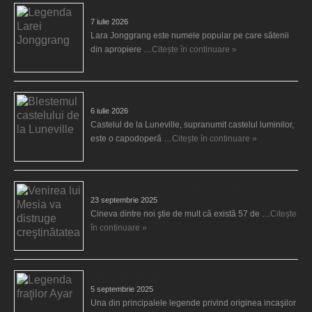
Legenda Larei Jonggrang
7 iulie 2026
Lara Jonggrang este numele popular pe care sătenii
din apropiere …
Citește în continuare »
Blestemul castelului de la Luneville
6 iulie 2026
Castelul de la Luneville, supranumit castelul luminilor,
este o capodoperă …
Citește în continuare »
Venirea lui Mesia va distruge creştinătatea
23 septembrie 2025
Cineva dintre noi ştie de mult că există 57 de …
Citește
în continuare »
Legenda fraţilor Ayar
5 septembrie 2025
Una din principalele legende privind originea incaşilor