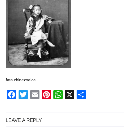
un craniu de
dinozaur Mongoliei
Mulţi soldaţi
canadieni sunt
stresaţi psihologic
Timna Park şi
Minele regelui
Solomon
fata chinezoaica
Salvat de la înec de
Facebook
Twitter
Email
Pinterest
WhatsApp
X
Partajeaz
fiinţe verzi
Fenomen straniu pe
LEAVE A REPLY
cerul Spaniei