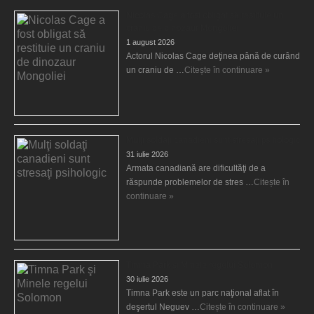
Nicolas Cage a fost obligat să restituie un
craniu de dinozaur Mongoliei
1 august 2026
Actorul Nicolas Cage deţinea până de curând
un craniu de …
Citește în continuare »
Mulţi soldaţi canadieni sunt stresaţi psihologic
31 iulie 2026
Armata canadiană are dificultăţi de a
răspunde problemelor de stres …
Citește în
continuare »
Timna Park şi Minele regelui Solomon
30 iulie 2026
Timna Park este un parc naţional aflat în
deşertul Neguev …
Citește în continuare »