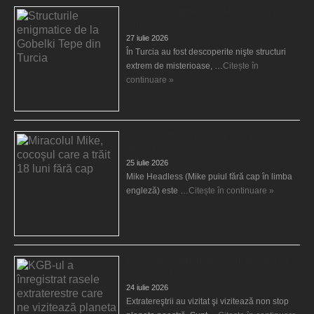
Structurile enigmatice de la Gobelki Tepe din
Turcia
27 iulie 2026
În Turcia au fost descoperite nişte structuri
extrem de misterioase, …
Citește în
continuare »
Miracolul Mike, cocoşul care a trăit 18 luni
fără cap
25 iulie 2026
Mike Headless (Mike puiul fără cap în limba
engleză) este …
Citește în continuare »
KGB-ul a înregistrat rasele extraterestre care
ne vizitează planeta
24 iulie 2026
Extratereştrii au vizitat şi vizitează non stop