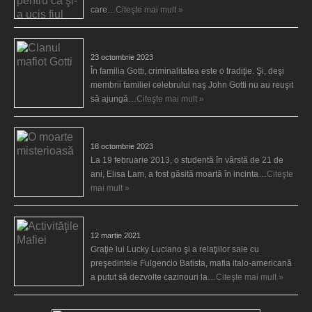
care…
Citeşte mai mult »
Clanul mafiot Gotti
23 octombrie 2023
În familia Gotti, criminalitatea este o tradiţie. Şi, deşi
membrii familiei celebrului naş John Gotti nu au reuşit
să ajungă…
Citeşte mai mult »
O moarte misterioasă
18 octombrie 2023
La 19 februarie 2013, o studentă în vârstă de 21 de
ani, Elisa Lam, a fost găsită moartă în incinta…
Citeşte
mai mult »
Activităţile Mafiei
12 martie 2021
Graţie lui Lucky Luciano şi a relaţiilor sale cu
preşedintele Fulgencio Batista, mafia italo-americană
a putut să dezvolte cazinouri la…
Citeşte mai mult »