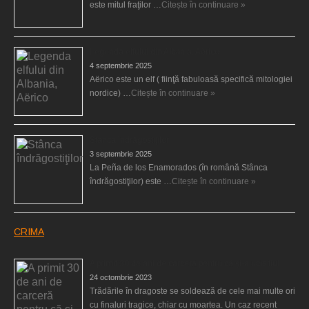
este mitul fraţilor …
Citește în continuare »
Legenda elfului din Albania, Aërico
4 septembrie 2025
Aërico este un elf ( fiinţă fabuloasă specifică mitologiei
nordice) …
Citește în continuare »
Stânca îndrăgostiţilor
3 septembrie 2025
La Peña de los Enamorados (în română Stânca
îndrăgostiţilor) este …
Citește în continuare »
CRIMA
A primit 30 de ani de carceră pentru că şi-a ucis fiul
24 octombrie 2023
Trădările în dragoste se soldează de cele mai multe ori
cu finaluri tragice, chiar cu moartea. Un caz recent