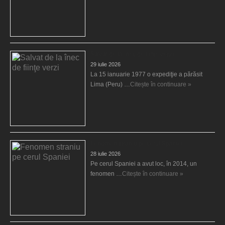
Salvat de la înec de fiinţe verzi
29 iulie 2026
La 15 ianuarie 1977 o expediţie a părăsit
Lima (Peru) …
Citește în continuare »
Fenomen straniu pe cerul Spaniei
28 iulie 2026
Pe cerul Spaniei a avut loc, în 2014, un
fenomen …
Citește în continuare »