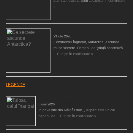
planeta noastră. Sunt …
Citește în continuare
»
Ce secrete ascunde Antarctica?
23 iulie 2026
Continentul îngheţat, Antarctica, ascunde
multe secrete. Oamenii de ştiinţă sondează
…
Citește în continuare »
LEGENDE
Tulpar, calul înaripat
8 iulie 2026
În poveștile din Kârgâzstan, „Tulpar” este un cal
capabil de …
Citește în continuare »