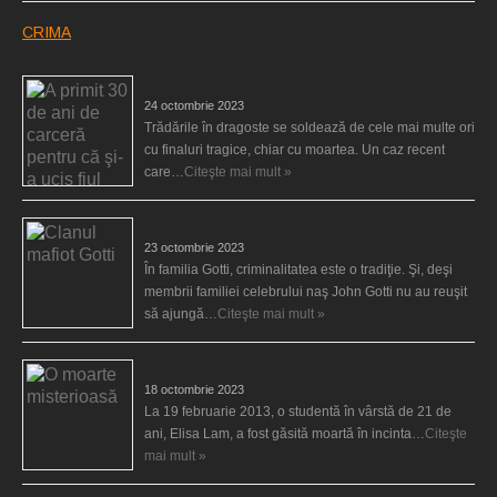
CRIMA
A primit 30 de ani de carceră pentru că şi-a ucis fiul
24 octombrie 2023
Trădările în dragoste se soldează de cele mai multe ori
cu finaluri tragice, chiar cu moartea. Un caz recent
care…
Citeşte mai mult »
Clanul mafiot Gotti
23 octombrie 2023
În familia Gotti, criminalitatea este o tradiţie. Şi, deşi
membrii familiei celebrului naş John Gotti nu au reuşit
să ajungă…
Citeşte mai mult »
O moarte misterioasă
18 octombrie 2023
La 19 februarie 2013, o studentă în vârstă de 21 de
ani, Elisa Lam, a fost găsită moartă în incinta…
Citeşte
mai mult »