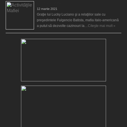
Activităţile Mafiei
12 martie 2021
Graţie lui Lucky Luciano şi a relaţiilor sale cu
preşedintele Fulgencio Batista, mafia italo-americană
a putut să dezvolte cazinouri la…
Citeşte mai mult »