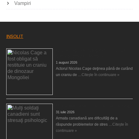
Vampiri
INSOLIT
Nicolas Cage a fost obligat să restituie un
craniu de dinozaur Mongoliei
1 august 2026
Actorul Nicolas Cage deţinea până de curând
un craniu de …
Citește în continuare »
Mulţi soldaţi canadieni sunt stresaţi psihologic
31 iulie 2026
Armata canadiană are dificultăţi de a
răspunde problemelor de stres …
Citește în
continuare »