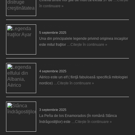
Cineva dintre noi ştie de mult că există 57 de …
Citește
în continuare »
Legenda fraţilor Ayar
5 septembrie 2025
Una din principalele legende privind originea incaşilor
este mitul fraţilor …
Citește în continuare »
Legenda elfului din Albania, Aërico
4 septembrie 2025
Aërico este un elf ( fiinţă fabuloasă specifică mitologiei
nordice) …
Citește în continuare »
Stânca îndrăgostiţilor
3 septembrie 2025
La Peña de los Enamorados (în română Stânca
îndrăgostiţilor) este …
Citește în continuare »