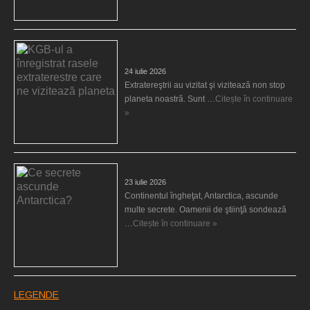
KGB-ul a înregistrat rasele extraterestre care
ne vizitează planeta
24 iulie 2026
Extratereştrii au vizitat şi vizitează non stop
planeta noastră. Sunt …
Citește în continuare
»
Ce secrete ascunde Antarctica?
23 iulie 2026
Continentul îngheţat, Antarctica, ascunde
multe secrete. Oamenii de ştiinţă sondează
…
Citește în continuare »
LEGENDE