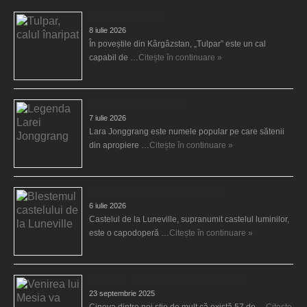
Tulpar, calul înaripat
8 iulie 2026
În poveștile din Kârgâzstan, „Tulpar” este un cal
capabil de …
Citește în continuare »
Legenda Larei Jonggrang
7 iulie 2026
Lara Jonggrang este numele popular pe care sătenii
din apropiere …
Citește în continuare »
Blestemul castelului de la Luneville
6 iulie 2026
Castelul de la Luneville, supranumit castelul luminilor,
este o capodoperă …
Citește în continuare »
Venirea lui Mesia va distruge creştinătatea
23 septembrie 2025