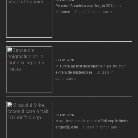
Pe cerul Spaniei a avut loc, în 2014, un
fenomen …
Citește în continuare »
Structurile enigmatice de la Gobelki Tepe din
Turcia
27 iulie 2026
În Turcia au fost descoperite nişte structuri
extrem de misterioase, …
Citește în
continuare »
Miracolul Mike, cocoşul care a trăit 18 luni
fără cap
25 iulie 2026
Mike Headless (Mike puiul fără cap în limba
engleză) este …
Citește în continuare »