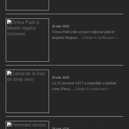
Timna Park şi Minele regelui Solomon
30 iulie 2026
Timna Park este un parc naţional aflat în
deşertul Neguev …
Citește în continuare »
Salvat de la înec de fiinţe verzi
29 iulie 2026
La 15 ianuarie 1977 o expediţie a părăsit
Lima (Peru) …
Citește în continuare »
Fenomen straniu pe cerul Spaniei
28 iulie 2026