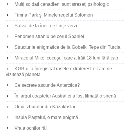
Mulţi soldaţi canadieni sunt stresaţi psihologic
Timna Park şi Minele regelui Solomon
Salvat de la înec de fiinţe verzi
Fenomen straniu pe cerul Spaniei
Structurile enigmatice de la Gobelki Tepe din Turcia
Miracolul Mike, cocoşul care a trăit 18 luni fără cap
KGB-ul a înregistrat rasele extraterestre care ne
vizitează planeta
Ce secrete ascunde Antarctica?
În largul coastelor Australiei a fost filmată o sirenă
Omul zburător din Kazakhstan
Insula Paştelui, o mare enigmă
Vraja ochilor răi