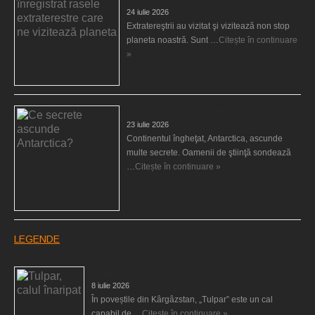
24 iulie 2026
Extratereştrii au vizitat şi vizitează non stop
planeta noastră. Sunt …
Citește în continuare
»
Ce secrete ascunde Antarctica?
23 iulie 2026
Continentul îngheţat, Antarctica, ascunde
multe secrete. Oamenii de ştiinţă sondează
…
Citește în continuare »
LEGENDE
Tulpar, calul înaripat
8 iulie 2026
În poveștile din Kârgâzstan, „Tulpar” este un cal
capabil de …
Citește în continuare »