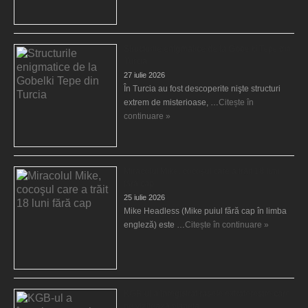
Structurile enigmatice de la Gobelki Tepe din
Turcia
27 iulie 2026
În Turcia au fost descoperite nişte structuri
extrem de misterioase, …
Citește în
continuare »
Miracolul Mike, cocoşul care a trăit 18 luni
fără cap
25 iulie 2026
Mike Headless (Mike puiul fără cap în limba
engleză) este …
Citește în continuare »
KGB-ul a înregistrat rasele extraterestre care
ne vizitează planeta