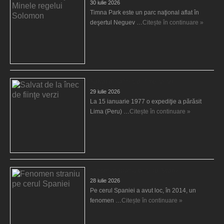
30 iulie 2026
Timna Park este un parc naţional aflat în
deşertul Neguev …
Citește în continuare »
Salvat de la înec de fiinţe verzi
29 iulie 2026
La 15 ianuarie 1977 o expediţie a părăsit
Lima (Peru) …
Citește în continuare »
Fenomen straniu pe cerul Spaniei
28 iulie 2026
Pe cerul Spaniei a avut loc, în 2014, un
fenomen …
Citește în continuare »