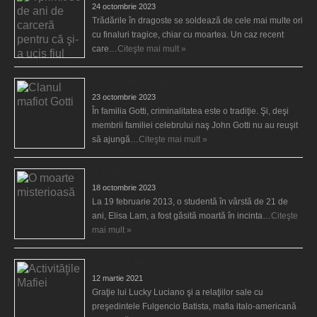
24 octombrie 2023
Trădările în dragoste se soldează de cele mai multe ori
cu finaluri tragice, chiar cu moartea. Un caz recent
care…
Citeşte mai mult »
Clanul mafiot Gotti
23 octombrie 2023
În familia Gotti, criminalitatea este o tradiţie. Şi, deşi
membrii familiei celebrului naş John Gotti nu au reuşit
să ajungă…
Citeşte mai mult »
O moarte misterioasă
18 octombrie 2023
La 19 februarie 2013, o studentă în vârstă de 21 de
ani, Elisa Lam, a fost găsită moartă în incinta…
Citeşte
mai mult »
Activităţile Mafiei
12 martie 2021
Graţie lui Lucky Luciano şi a relaţiilor sale cu
preşedintele Fulgencio Batista, mafia italo-americană