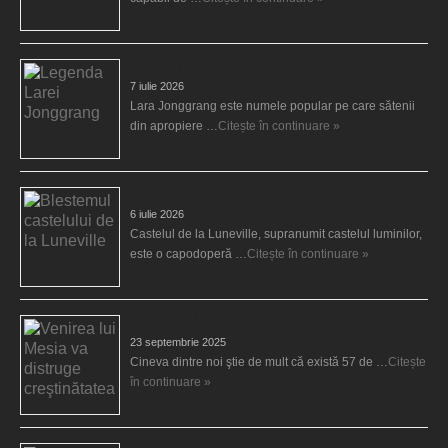
Legenda Larei Jonggrang
7 iulie 2026
Lara Jonggrang este numele popular pe care sătenii
din apropiere …
Citește în continuare »
Blestemul castelului de la Luneville
6 iulie 2026
Castelul de la Luneville, supranumit castelul luminilor,
este o capodoperă …
Citește în continuare »
Venirea lui Mesia va distruge creştinătatea
23 septembrie 2025
Cineva dintre noi ştie de mult că există 57 de …
Citește
în continuare »