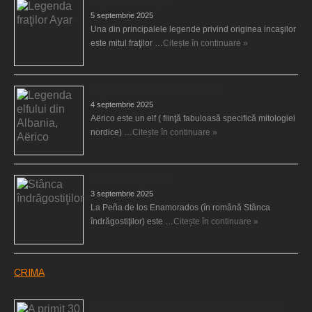
Legenda fraţilor Ayar
5 septembrie 2025
Una din principalele legende privind originea incaşilor
este mitul fraţilor …
Citește în continuare »
Legenda elfului din Albania, Aërico
4 septembrie 2025
Aërico este un elf ( fiinţă fabuloasă specifică mitologiei
nordice) …
Citește în continuare »
Stânca îndrăgostiţilor
3 septembrie 2025
La Peña de los Enamorados (în română Stânca
îndrăgostiţilor) este …
Citește în continuare »
CRIMA
A primit 30 de ani de carceră pentru că şi-a ucis fiul