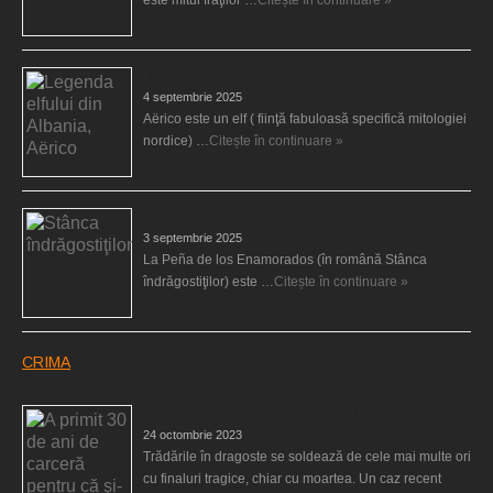
Legenda elfului din Albania, Aërico
4 septembrie 2025
Aërico este un elf ( fiinţă fabuloasă specifică mitologiei
nordice) …
Citește în continuare »
Stânca îndrăgostiţilor
3 septembrie 2025
La Peña de los Enamorados (în română Stânca
îndrăgostiţilor) este …
Citește în continuare »
CRIMA
A primit 30 de ani de carceră pentru că şi-a ucis fiul
24 octombrie 2023
Trădările în dragoste se soldează de cele mai multe ori
cu finaluri tragice, chiar cu moartea. Un caz recent