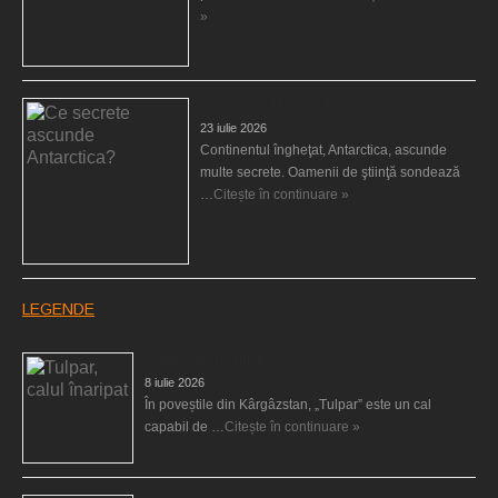
»
Ce secrete ascunde Antarctica?
23 iulie 2026
Continentul îngheţat, Antarctica, ascunde
multe secrete. Oamenii de ştiinţă sondează
…
Citește în continuare »
LEGENDE
Tulpar, calul înaripat
8 iulie 2026
În poveștile din Kârgâzstan, „Tulpar” este un cal
capabil de …
Citește în continuare »