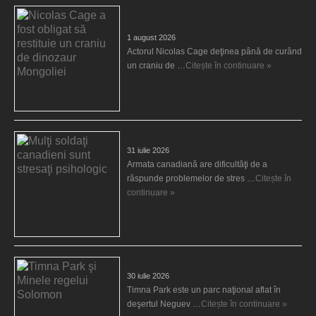
Nicolas Cage a fost obligat să restituie un
craniu de dinozaur Mongoliei
1 august 2026
Actorul Nicolas Cage deţinea până de curând
un craniu de …
Citește în continuare »
Mulţi soldaţi canadieni sunt stresaţi psihologic
31 iulie 2026
Armata canadiană are dificultăţi de a
răspunde problemelor de stres …
Citește în
continuare »
Timna Park şi Minele regelui Solomon
30 iulie 2026
Timna Park este un parc naţional aflat în
deşertul Neguev …
Citește în continuare »