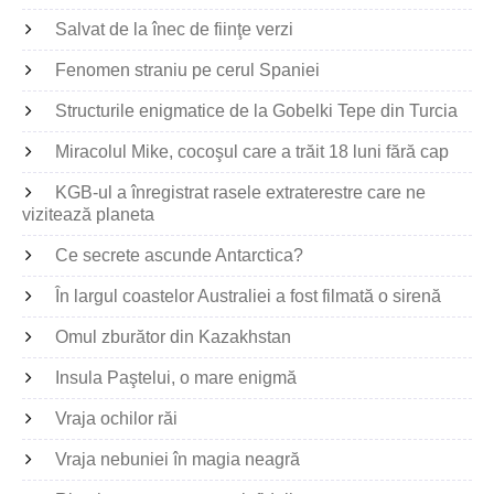
Salvat de la înec de fiinţe verzi
Fenomen straniu pe cerul Spaniei
Structurile enigmatice de la Gobelki Tepe din Turcia
Miracolul Mike, cocoşul care a trăit 18 luni fără cap
KGB-ul a înregistrat rasele extraterestre care ne
vizitează planeta
Ce secrete ascunde Antarctica?
În largul coastelor Australiei a fost filmată o sirenă
Omul zburător din Kazakhstan
Insula Paştelui, o mare enigmă
Vraja ochilor răi
Vraja nebuniei în magia neagră