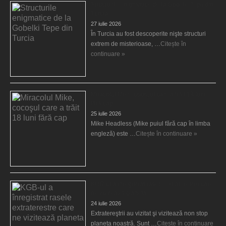
Structurile enigmatice de la Gobelki Tepe din
Turcia
27 iulie 2026
În Turcia au fost descoperite nişte structuri
extrem de misterioase, …
Citește în
continuare »
Miracolul Mike, cocoşul care a trăit 18 luni
fără cap
25 iulie 2026
Mike Headless (Mike puiul fără cap în limba
engleză) este …
Citește în continuare »
KGB-ul a înregistrat rasele extraterestre care
ne vizitează planeta
24 iulie 2026
Extratereştrii au vizitat şi vizitează non stop
planeta noastră. Sunt …
Citește în continuare