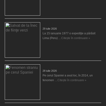
Salvat de la înec de fiinţe verzi
29 iulie 2026
La 15 ianuarie 1977 o expediţie a părăsit
Lima (Peru) …
Citește în continuare »
Fenomen straniu pe cerul Spaniei
28 iulie 2026
Pe cerul Spaniei a avut loc, în 2014, un
fenomen …
Citește în continuare »