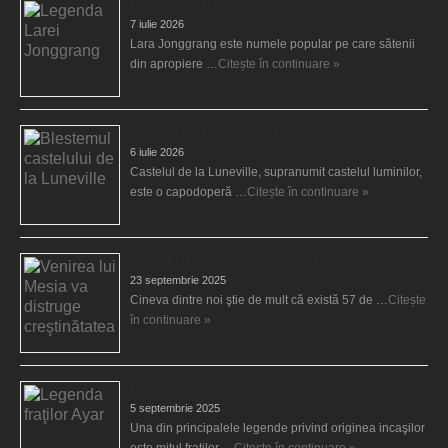
Legenda Larei Jonggrang
7 iulie 2026
Lara Jonggrang este numele popular pe care sătenii
din apropiere …
Citește în continuare »
Blestemul castelului de la Luneville
6 iulie 2026
Castelul de la Luneville, supranumit castelul luminilor,
este o capodoperă …
Citește în continuare »
Venirea lui Mesia va distruge creştinătatea
23 septembrie 2025
Cineva dintre noi ştie de mult că există 57 de …
Citește
în continuare »
Legenda fraţilor Ayar
5 septembrie 2025
Una din principalele legende privind originea incaşilor
este mitul fraţilor …
Citește în continuare »