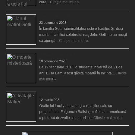
care…
Citeşte mai mult »
Clanul mafiot Gotti
23 octombrie 2023
În familia Gotti, criminalitatea este o tradiţie. Şi, deşi
membrii familiei celebrului naş John Gotti nu au reuşit
să ajungă…
Citeşte mai mult »
O moarte misterioasă
18 octombrie 2023
La 19 februarie 2013, o studentă în vârstă de 21 de
ani, Elisa Lam, a fost găsită moartă în incinta…
Citeşte
mai mult »
Activităţile Mafiei
12 martie 2021
Graţie lui Lucky Luciano şi a relaţiilor sale cu
preşedintele Fulgencio Batista, mafia italo-americană
a putut să dezvolte cazinouri la…
Citeşte mai mult »