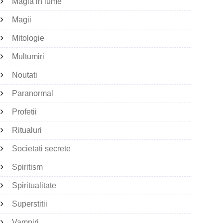
Magia in lume
Magii
Mitologie
Multumiri
Noutati
Paranormal
Profetii
Ritualuri
Societati secrete
Spiritism
Spiritualitate
Superstitii
Vampiri