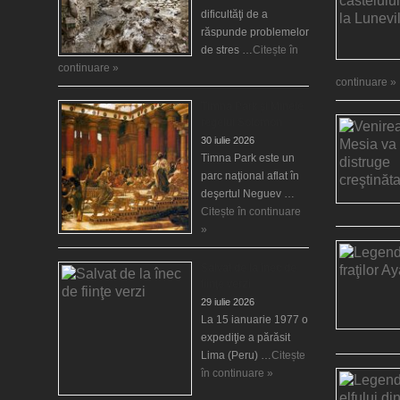
dificultăţi de a
răspunde problemelor
de stres …
Citește în
continuare »
continuare »
Timna Park şi Minele
regelui Solomon
30 iulie 2026
Timna Park este un
parc naţional aflat în
deşertul Neguev …
Citește în continuare
»
Salvat de la înec de
fiinţe verzi
29 iulie 2026
La 15 ianuarie 1977 o
expediţie a părăsit
Lima (Peru) …
Citește
în continuare »