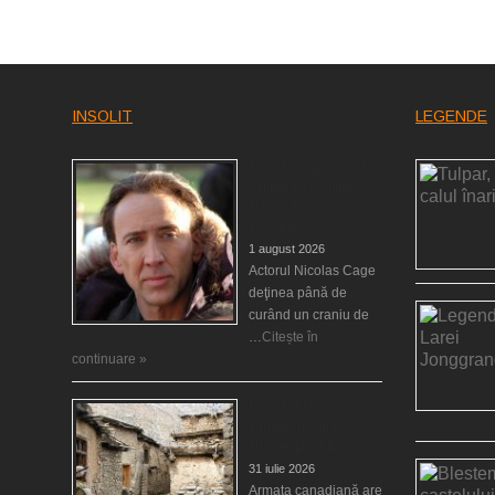
INSOLIT
LEGENDE
Nicolas Cage a fost
obligat să restituie un
craniu de dinozaur
Mongoliei
1 august 2026
Actorul Nicolas Cage
deţinea până de
curând un craniu de
…
Citește în
continuare »
Mulţi soldaţi
canadieni sunt
stresaţi psihologic
31 iulie 2026
Armata canadiană are