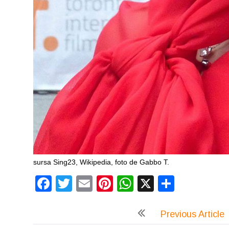
sursa Sing23, Wikipedia, foto de Gabbo T.
Facebook
Twitter
Email
Pinterest
WhatsApp
X
Partaj
Previous Article