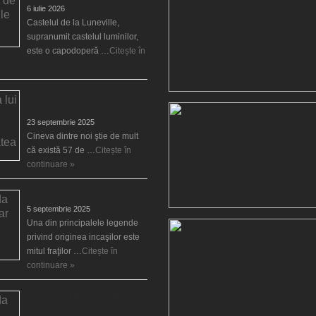
6 iulie 2026
Castelul de la Luneville,
supranumit castelul luminilor,
este o capodoperă …
Citește în
Venirea lui Mesia va distruge
creştinătatea
23 septembrie 2025
Cineva dintre noi ştie de mult
că există 57 de …
Citește în
continuare »
Legenda fraţilor Ayar
5 septembrie 2025
Una din principalele legende
privind originea incaşilor este
mitul fraţilor …
Citește în
continuare »
Legenda elfului din Albania,
Aërico