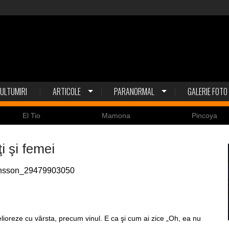
ULTUMIRI
ARTICOLE
PARANORMAL
GALERIE FOTO
Mamona
Pincoya
N
i şi femei
ează
lioreze cu vârsta, precum vinul. E ca şi cum ai zice „Oh, ea nu