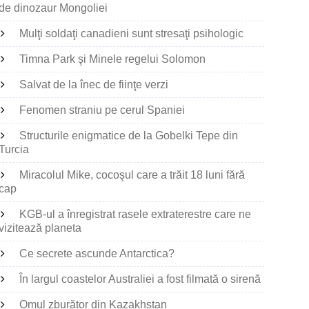
de dinozaur Mongoliei
Mulţi soldaţi canadieni sunt stresaţi psihologic
Timna Park şi Minele regelui Solomon
Salvat de la înec de fiinţe verzi
Fenomen straniu pe cerul Spaniei
Structurile enigmatice de la Gobelki Tepe din
Turcia
Miracolul Mike, cocoşul care a trăit 18 luni fără
cap
KGB-ul a înregistrat rasele extraterestre care ne
vizitează planeta
Ce secrete ascunde Antarctica?
În largul coastelor Australiei a fost filmată o sirenă
Omul zburător din Kazakhstan