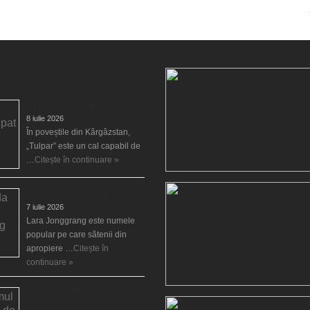
Tulpar, calul înaripat
8 iulie 2026
În poveștile din Kârgâzstan,
„Tulpar” este un cal capabil de
…
Citește în continuare »
Legenda Larei Jonggrang
7 iulie 2026
Lara Jonggrang este numele
popular pe care sătenii din
apropiere …
Citește în
continuare »
Blestemul castelului de la
Luneville