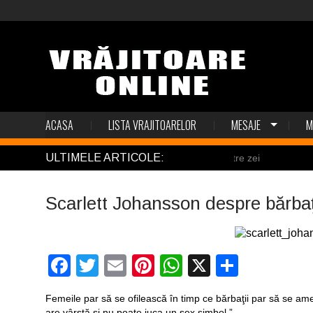
ACASA
LISTA VRAJITOARELOR
MESAJE
M
ULTIMELE ARTICOLE:
El Tio
Scarlett Johansson despre bărbaţ
Facebook
Twitter
Email
Pinterest
WhatsApp
X
Partaj
Femeile par să se ofilească în timp ce bărbaţii par să se ame
are vârstă şi nu poate juca un sex simbol.”