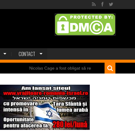
CONTACT
icolas Cage a fost obligat să restituie un craniu de dinozaur Mongoliei