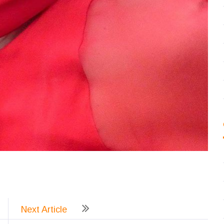
ează
Next Article