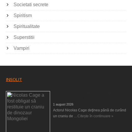
Societati secrete
Spiritism
Spiritualitate
Superstitii
Vampiri
INSOLIT
Nicolas Cage a fost obligat să restituie un
craniu de dinozaur Mongoliei
1 august 2026
Actorul Nicolas Cage deţinea până de curând
un craniu de …
Citește în continuare »