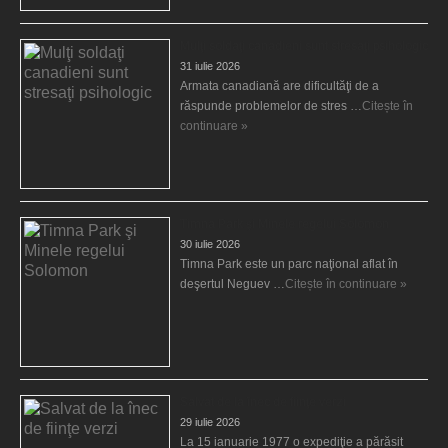
Mulţi soldaţi canadieni sunt stresaţi psihologic
31 iulie 2026
Armata canadiană are dificultăţi de a
răspunde problemelor de stres …
Citește în
continuare »
Timna Park şi Minele regelui Solomon
30 iulie 2026
Timna Park este un parc naţional aflat în
deşertul Neguev …
Citește în continuare »
Salvat de la înec de fiinţe verzi
29 iulie 2026
La 15 ianuarie 1977 o expediţie a părăsit