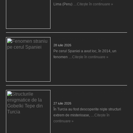
Lima (Peru) …
Citește în continuare »
Fenomen straniu pe cerul Spaniei
28 iulie 2026
Pe cerul Spaniei a avut loc, în 2014, un
fenomen …
Citește în continuare »
Structurile enigmatice de la Gobelki Tepe din
Turcia
27 iulie 2026
În Turcia au fost descoperite nişte structuri
extrem de misterioase, …
Citește în
continuare »