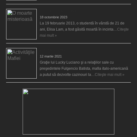
O moarte misterioasă
18 octombrie 2023
La 19 februarie 2013, o studentă în vârstă de 21 de
ani, Elisa Lam, a fost găsită moartă în incinta…
Citeşte
mai mult »
Activităţile Mafiei
12 martie 2021
Graţie lui Lucky Luciano şi a relaţiilor sale cu
preşedintele Fulgencio Batista, mafia italo-americană
a putut să dezvolte cazinouri la…
Citeşte mai mult »