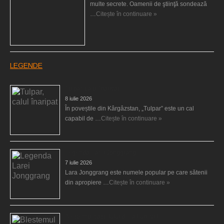
multe secrete. Oamenii de ştiinţă sondează
…
Citește în continuare »
LEGENDE
Tulpar, calul înaripat
8 iulie 2026
În poveștile din Kârgâzstan, „Tulpar” este un cal
capabil de …
Citește în continuare »
Legenda Larei Jonggrang
7 iulie 2026
Lara Jonggrang este numele popular pe care sătenii
din apropiere …
Citește în continuare »
Blestemul castelului de la Luneville