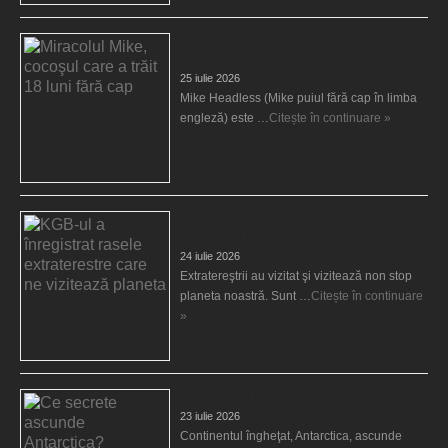
Miracolul Mike, cocoşul care a trăit 18 luni
fără cap
25 iulie 2026
Mike Headless (Mike puiul fără cap în limba
engleză) este …
Citește în continuare »
KGB-ul a înregistrat rasele extraterestre care
ne vizitează planeta
24 iulie 2026
Extratereştrii au vizitat şi vizitează non stop
planeta noastră. Sunt …
Citește în continuare
»
Ce secrete ascunde Antarctica?
23 iulie 2026
Continentul îngheţat, Antarctica, ascunde