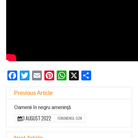
Facebook
Twitter
Email
Pinterest
WhatsApp
X
Partajeaz
Previous Article
Oamenii în negru ameninţă
3 AUGUST 2022
FENOMENUL OZN
Next Article