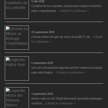
6 iulie 2026
Castelul de la Luneville, supranumit castelul luminilor,
este o capodoperă …
Citește în continuare »
Venirea lui Mesia va distruge creştinătatea
23 septembrie 2025
Cineva dintre noi ştie de mult că există 57 de …
Citește
în continuare »
Legenda fraţilor Ayar
5 septembrie 2025
Una din principalele legende privind originea incaşilor
este mitul fraţilor …
Citește în continuare »
Legenda elfului din Albania, Aërico
4 septembrie 2025
Aërico este un elf ( fiinţă fabuloasă specifică mitologiei
nordice) …
Citește în continuare »