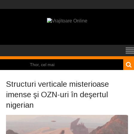
Thor, cel mai
puternic dintre zei
Structuri verticale misterioase
El Tio
imense şi OZN-uri în deşertul
Mamona
nigerian
Pincoya
Nicolas Cage a fost
obligat să restituie