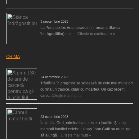
Stânca îndrăgostiţilor
3 septembrie 2025
La Peña de los Enamorados (în română Stânca
îndrăgostiţilor) este …
Citește în continuare »
CRIMA
A primit 30 de ani de carceră pentru că şi-a ucis fiul
24 octombrie 2023
Trădările în dragoste se soldează de cele mai multe ori
cu finaluri tragice, chiar cu moartea. Un caz recent
care…
Citeşte mai mult »
Clanul mafiot Gotti
23 octombrie 2023
În familia Gotti, criminalitatea este o tradiţie. Şi, deşi
membrii familiei celebrului naş John Gotti nu au reuşit
să ajungă…
Citeşte mai mult »