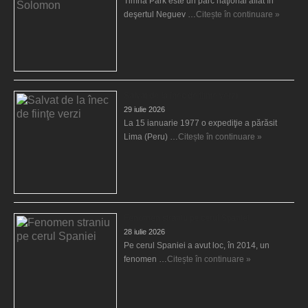
Timna Park este un parc naţional aflat în
deşertul Neguev …
Citește în continuare »
Salvat de la înec de fiinţe verzi
29 iulie 2026
La 15 ianuarie 1977 o expediţie a părăsit
Lima (Peru) …
Citește în continuare »
Fenomen straniu pe cerul Spaniei
28 iulie 2026
Pe cerul Spaniei a avut loc, în 2014, un
fenomen …
Citește în continuare »