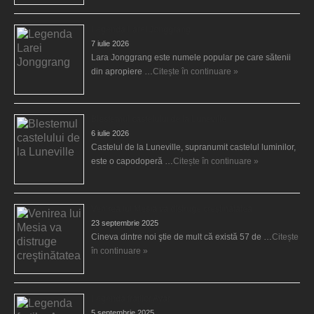
Legenda Larei Jonggrang
7 iulie 2026
Lara Jonggrang este numele popular pe care sătenii
din apropiere …
Citește în continuare »
Blestemul castelului de la Luneville
6 iulie 2026
Castelul de la Luneville, supranumit castelul luminilor,
este o capodoperă …
Citește în continuare »
Venirea lui Mesia va distruge creştinătatea
23 septembrie 2025
Cineva dintre noi ştie de mult că există 57 de …
Citește
în continuare »
Legenda fraţilor Ayar
5 septembrie 2025