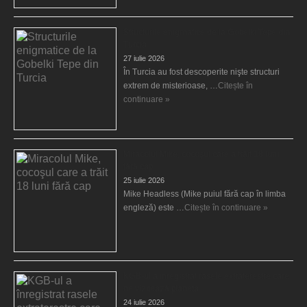
Structurile enigmatice de la Gobelki Tepe din
Turcia
27 iulie 2026
În Turcia au fost descoperite nişte structuri
extrem de misterioase, …
Citește în
continuare »
Miracolul Mike, cocoşul care a trăit 18 luni
fără cap
25 iulie 2026
Mike Headless (Mike puiul fără cap în limba
engleză) este …
Citește în continuare »
KGB-ul a înregistrat rasele extraterestre care
ne vizitează planeta
24 iulie 2026