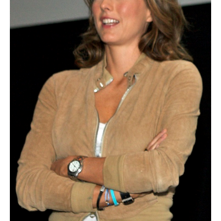
un craniu de
dinozaur Mongoliei
Mulţi soldaţi
canadieni sunt
stresaţi psihologic
Timna Park şi
Minele regelui
Solomon
Salvat de la înec de
fiinţe verzi
Fenomen straniu pe
cerul Spaniei