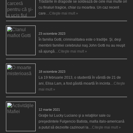
Trădările în dragoste se soldează de cele mai multe ori
cu finaluri tragice, chiar cu moartea. Un caz recent
care…
Citeşte mai mult »
Clanul mafiot Gotti
23 octombrie 2023
În familia Gotti, criminalitatea este o tradiţie. Şi, deşi
membrii familiei celebrului naş John Gotti nu au reuşit
să ajungă…
Citeşte mai mult »
O moarte misterioasă
18 octombrie 2023
La 19 februarie 2013, o studentă în vârstă de 21 de
ani, Elisa Lam, a fost găsită moartă în incinta…
Citeşte
mai mult »
Activităţile Mafiei
12 martie 2021
Graţie lui Lucky Luciano şi a relaţiilor sale cu
preşedintele Fulgencio Batista, mafia italo-americană
a putut să dezvolte cazinouri la…
Citeşte mai mult »