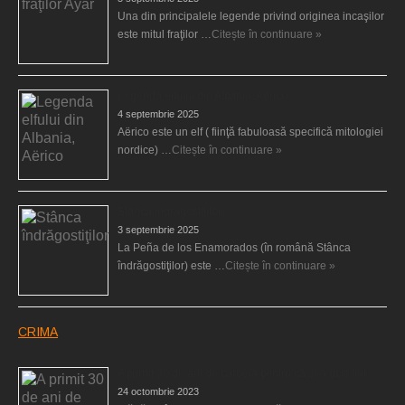
Una din principalele legende privind originea incaşilor
este mitul fraţilor …
Citește în continuare »
Legenda elfului din Albania, Aërico
4 septembrie 2025
Aërico este un elf ( fiinţă fabuloasă specifică mitologiei
nordice) …
Citește în continuare »
Stânca îndrăgostiţilor
3 septembrie 2025
La Peña de los Enamorados (în română Stânca
îndrăgostiţilor) este …
Citește în continuare »
CRIMA
A primit 30 de ani de carceră pentru că şi-a ucis fiul
24 octombrie 2023