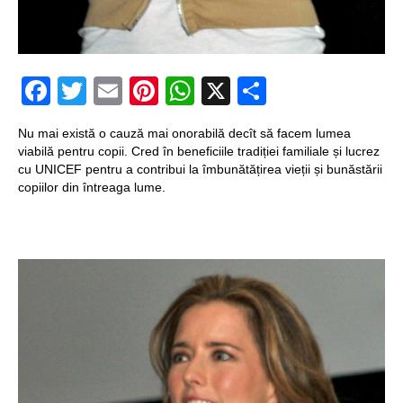
Structurile
enigmatice de la
Facebook
Twitter
Email
Pinterest
WhatsApp
X
Partajeaz
Gobelki Tepe din
Turcia
Nu mai există o cauză mai onorabilă decît să facem lumea
viabilă pentru copii. Cred în beneficiile tradiției familiale și lucrez
cu UNICEF pentru a contribui la îmbunătățirea vieții și bunăstării
copiilor din întreaga lume.