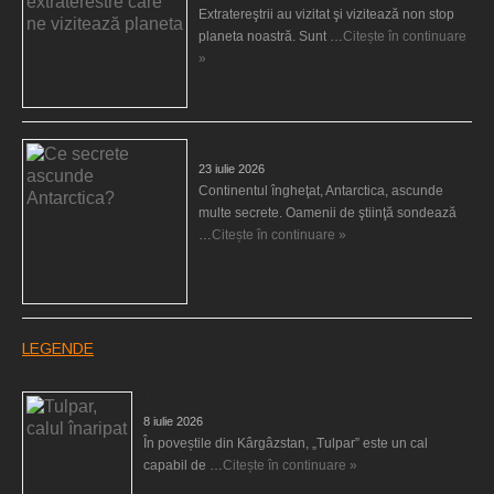
Extratereştrii au vizitat şi vizitează non stop
planeta noastră. Sunt …
Citește în continuare
»
Ce secrete ascunde Antarctica?
23 iulie 2026
Continentul îngheţat, Antarctica, ascunde
multe secrete. Oamenii de ştiinţă sondează
…
Citește în continuare »
LEGENDE
Tulpar, calul înaripat
8 iulie 2026
În poveștile din Kârgâzstan, „Tulpar” este un cal
capabil de …
Citește în continuare »