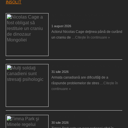
INSOLIT
Nicolas Cage a fost obligat să restituie un
craniu de dinozaur Mongoliei
1 august 2026
Actorul Nicolas Cage deţinea până de curând
un craniu de …
Citește în continuare »
Mulţi soldaţi canadieni sunt stresaţi psihologic
31 iulie 2026
Armata canadiană are dificultăţi de a
răspunde problemelor de stres …
Citește în
continuare »
Timna Park şi Minele regelui Solomon
30 iulie 2026