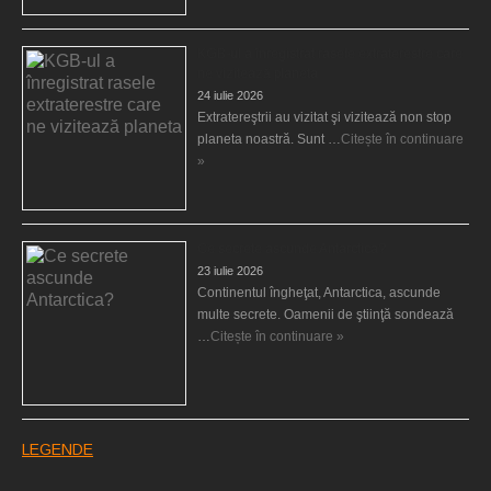
KGB-ul a înregistrat rasele extraterestre care
ne vizitează planeta
24 iulie 2026
Extratereştrii au vizitat şi vizitează non stop
planeta noastră. Sunt …
Citește în continuare
»
Ce secrete ascunde Antarctica?
23 iulie 2026
Continentul îngheţat, Antarctica, ascunde
multe secrete. Oamenii de ştiinţă sondează
…
Citește în continuare »
LEGENDE