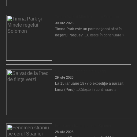
Timna Park şi Minele regelui Solomon
30 iulie 2026
Timna Park este un parc naţional aflat în
deşertul Neguev …
Citește în continuare »
Salvat de la înec de fiinţe verzi
29 iulie 2026
La 15 ianuarie 1977 o expediţie a părăsit
Lima (Peru) …
Citește în continuare »
Fenomen straniu pe cerul Spaniei
28 iulie 2026