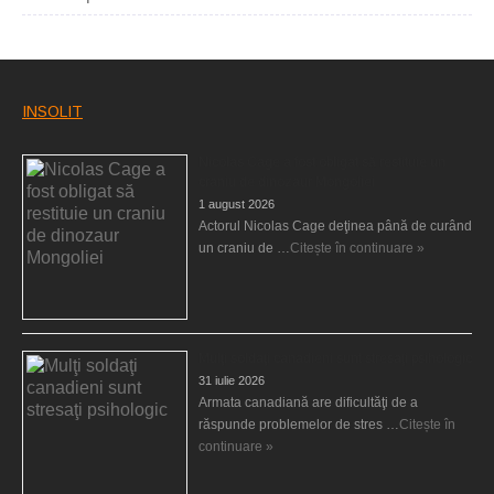
INSOLIT
Nicolas Cage a fost obligat să restituie un
craniu de dinozaur Mongoliei
1 august 2026
Actorul Nicolas Cage deţinea până de curând
un craniu de …
Citește în continuare »
Mulţi soldaţi canadieni sunt stresaţi psihologic
31 iulie 2026
Armata canadiană are dificultăţi de a
răspunde problemelor de stres …
Citește în
continuare »