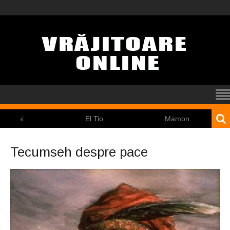
El Tio
Mamona
Pin
Tecumseh despre pace