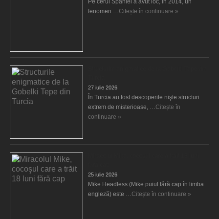
Pe cerul Spaniei a avut loc, în 2014, un
fenomen …
Citește în continuare »
Structurile enigmatice de la Gobelki Tepe din
Turcia
27 iulie 2026
În Turcia au fost descoperite nişte structuri
extrem de misterioase, …
Citește în
continuare »
Miracolul Mike, cocoşul care a trăit 18 luni
fără cap
25 iulie 2026
Mike Headless (Mike puiul fără cap în limba
engleză) este …
Citește în continuare »