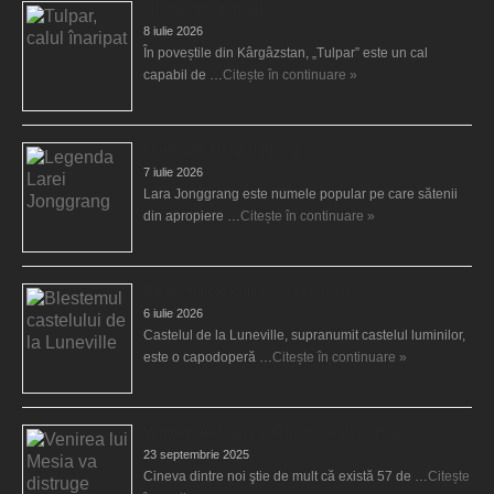
Tulpar, calul înaripat
8 iulie 2026
În poveștile din Kârgâzstan, „Tulpar” este un cal
capabil de …
Citește în continuare »
Legenda Larei Jonggrang
7 iulie 2026
Lara Jonggrang este numele popular pe care sătenii
din apropiere …
Citește în continuare »
Blestemul castelului de la Luneville
6 iulie 2026
Castelul de la Luneville, supranumit castelul luminilor,
este o capodoperă …
Citește în continuare »
Venirea lui Mesia va distruge creştinătatea
23 septembrie 2025
Cineva dintre noi ştie de mult că există 57 de …
Citește