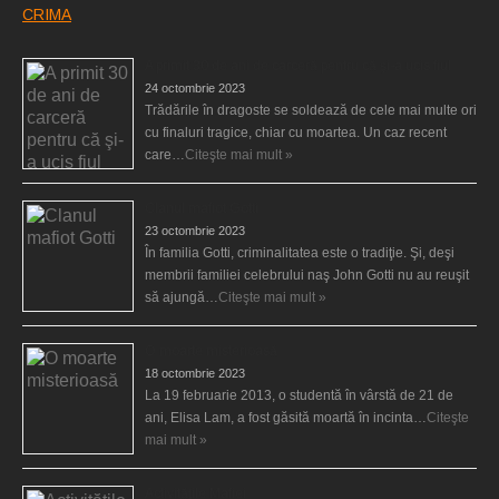
CRIMA
A primit 30 de ani de carceră pentru că şi-a ucis fiul
24 octombrie 2023
Trădările în dragoste se soldează de cele mai multe ori
cu finaluri tragice, chiar cu moartea. Un caz recent
care…
Citeşte mai mult »
Clanul mafiot Gotti
23 octombrie 2023
În familia Gotti, criminalitatea este o tradiţie. Şi, deşi
membrii familiei celebrului naş John Gotti nu au reuşit
să ajungă…
Citeşte mai mult »
O moarte misterioasă
18 octombrie 2023
La 19 februarie 2013, o studentă în vârstă de 21 de
ani, Elisa Lam, a fost găsită moartă în incinta…
Citeşte
mai mult »
Activităţile Mafiei