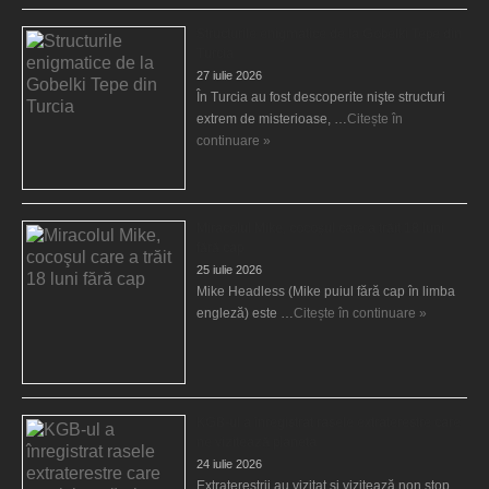
Structurile enigmatice de la Gobelki Tepe din
Turcia
27 iulie 2026
În Turcia au fost descoperite nişte structuri
extrem de misterioase, …
Citește în
continuare »
Miracolul Mike, cocoşul care a trăit 18 luni
fără cap
25 iulie 2026
Mike Headless (Mike puiul fără cap în limba
engleză) este …
Citește în continuare »
KGB-ul a înregistrat rasele extraterestre care
ne vizitează planeta
24 iulie 2026
Extratereştrii au vizitat şi vizitează non stop