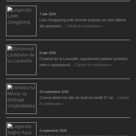
Legenda Larei Jonggrang
7 iulie 2026
Lara Jonggrang este numele popular pe care sătenii
din apropiere …
Citește în continuare »
Blestemul castelului de la Luneville
6 iulie 2026
Castelul de la Luneville, supranumit castelul luminilor,
este o capodoperă …
Citește în continuare »
Venirea lui Mesia va distruge creştinătatea
23 septembrie 2025
Cineva dintre noi ştie de mult că există 57 de …
Citește
în continuare »
Legenda fraţilor Ayar
5 septembrie 2025