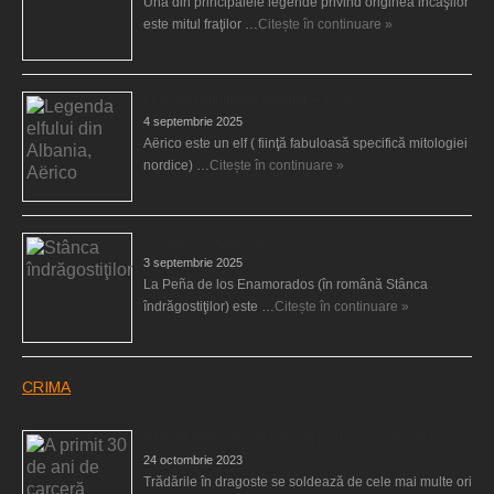
Una din principalele legende privind originea incaşilor
este mitul fraţilor …
Citește în continuare »
Legenda elfului din Albania, Aërico
4 septembrie 2025
Aërico este un elf ( fiinţă fabuloasă specifică mitologiei
nordice) …
Citește în continuare »
Stânca îndrăgostiţilor
3 septembrie 2025
La Peña de los Enamorados (în română Stânca
îndrăgostiţilor) este …
Citește în continuare »
CRIMA
A primit 30 de ani de carceră pentru că şi-a ucis fiul
24 octombrie 2023
Trădările în dragoste se soldează de cele mai multe ori