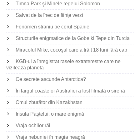
Timna Park şi Minele regelui Solomon
Salvat de la înec de fiinţe verzi
Fenomen straniu pe cerul Spaniei
Structurile enigmatice de la Gobelki Tepe din Turcia
Miracolul Mike, cocoşul care a trăit 18 luni fără cap
KGB-ul a înregistrat rasele extraterestre care ne
vizitează planeta
Ce secrete ascunde Antarctica?
În largul coastelor Australiei a fost filmată o sirenă
Omul zburător din Kazakhstan
Insula Paştelui, o mare enigmă
Vraja ochilor răi
Vraja nebuniei în magia neagră