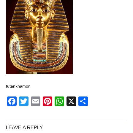
un craniu de
dinozaur Mongoliei
Mulţi soldaţi
canadieni sunt
stresaţi psihologic
Timna Park şi
Minele regelui
Solomon
tutankhamon
Salvat de la înec de
Facebook
Twitter
Email
Pinterest
WhatsApp
X
Partajeaz
fiinţe verzi
Fenomen straniu pe
LEAVE A REPLY
cerul Spaniei