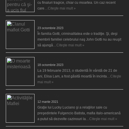
cu finaluri tragice, chiar cu moartea. Un caz recent
care…
Citeşte mai mult »
Clanul mafiot Gotti
23 octombrie 2023
În familia Gotti, criminalitatea este o tradiţie. Şi, deşi
membrii familiei celebrului naş John Gotti nu au reuşit
să ajungă…
Citeşte mai mult »
O moarte misterioasă
18 octombrie 2023
La 19 februarie 2013, o studentă în vârstă de 21 de
ani, Elisa Lam, a fost găsită moartă în incinta…
Citeşte
mai mult »
Activităţile Mafiei
12 martie 2021
Graţie lui Lucky Luciano şi a relaţiilor sale cu
preşedintele Fulgencio Batista, mafia italo-americană
a putut să dezvolte cazinouri la…
Citeşte mai mult »