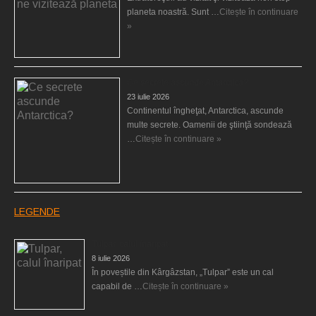
planeta noastră. Sunt …
Citește în continuare
»
Ce secrete ascunde Antarctica?
23 iulie 2026
Continentul îngheţat, Antarctica, ascunde
multe secrete. Oamenii de ştiinţă sondează
…
Citește în continuare »
LEGENDE
Tulpar, calul înaripat
8 iulie 2026
În poveștile din Kârgâzstan, „Tulpar” este un cal
capabil de …
Citește în continuare »