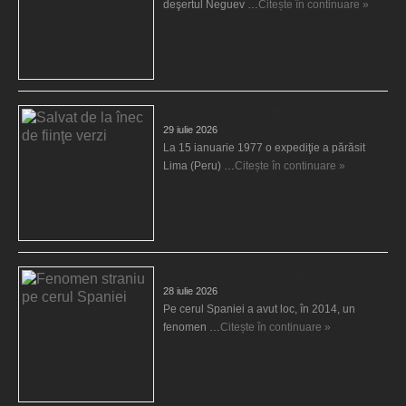
deşertul Neguev …
Citește în continuare »
Salvat de la înec de fiinţe verzi
29 iulie 2026
La 15 ianuarie 1977 o expediţie a părăsit
Lima (Peru) …
Citește în continuare »
Fenomen straniu pe cerul Spaniei
28 iulie 2026
Pe cerul Spaniei a avut loc, în 2014, un
fenomen …
Citește în continuare »