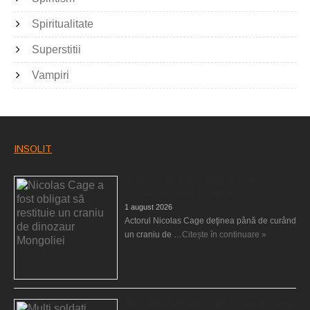
Spiritualitate
Superstitii
Vampiri
INSOLIT
Nicolas Cage a fost obligat să restituie un
craniu de dinozaur Mongoliei
1 august 2026
Actorul Nicolas Cage deţinea până de curând
un craniu de …
Citește în continuare »
Mulţi soldaţi canadieni sunt stresaţi psihologic