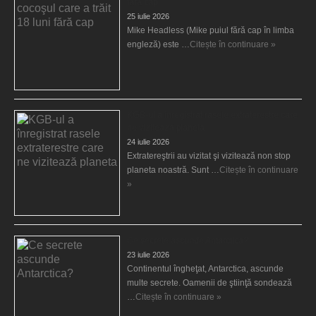
fără cap
25 iulie 2026
Mike Headless (Mike puiul fără cap în limba
engleză) este …
Citește în continuare »
KGB-ul a înregistrat rasele extraterestre care
ne vizitează planeta
24 iulie 2026
Extratereştrii au vizitat şi vizitează non stop
planeta noastră. Sunt …
Citește în continuare
»
Ce secrete ascunde Antarctica?
23 iulie 2026
Continentul îngheţat, Antarctica, ascunde
multe secrete. Oamenii de ştiinţă sondează
…
Citește în continuare »