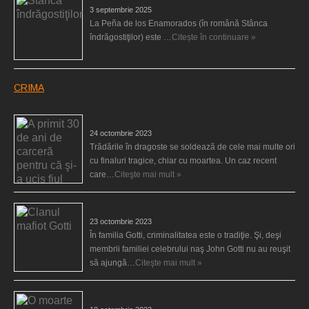
3 septembrie 2025
La Peña de los Enamorados (în română Stânca
îndrăgostiţilor) este …
Citește în continuare »
CRIMA
A primit 30 de ani de carceră pentru că şi-a ucis fiul
24 octombrie 2023
Trădările în dragoste se soldează de cele mai multe ori
cu finaluri tragice, chiar cu moartea. Un caz recent
care…
Citeşte mai mult »
Clanul mafiot Gotti
23 octombrie 2023
În familia Gotti, criminalitatea este o tradiţie. Şi, deşi
membrii familiei celebrului naş John Gotti nu au reuşit
să ajungă…
Citeşte mai mult »
O moarte misterioasă