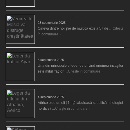
Venirea lui Mesia va distruge creştinătatea
23 septembrie 2025
Cineva dintre noi ştie de mult că există 57 de …
Citește
în continuare »
Legenda fraţilor Ayar
5 septembrie 2025
Una din principalele legende privind originea incaşilor
este mitul fraţilor …
Citește în continuare »
Legenda elfului din Albania, Aërico
4 septembrie 2025
Aërico este un elf ( fiinţă fabuloasă specifică mitologiei
nordice) …
Citește în continuare »
Stânca îndrăgostiţilor