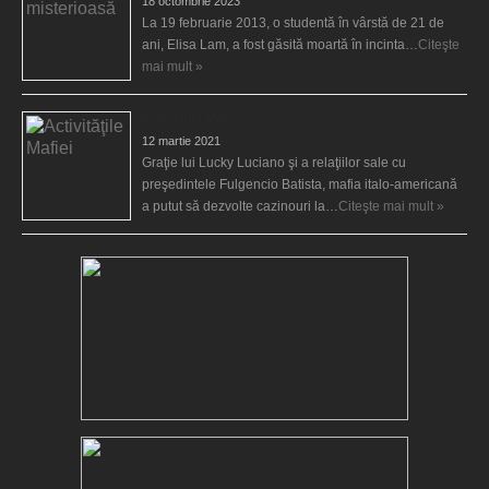
18 octombrie 2023
La 19 februarie 2013, o studentă în vârstă de 21 de
ani, Elisa Lam, a fost găsită moartă în incinta…
Citeşte
mai mult »
Activităţile Mafiei
12 martie 2021
Graţie lui Lucky Luciano şi a relaţiilor sale cu
preşedintele Fulgencio Batista, mafia italo-americană
a putut să dezvolte cazinouri la…
Citeşte mai mult »