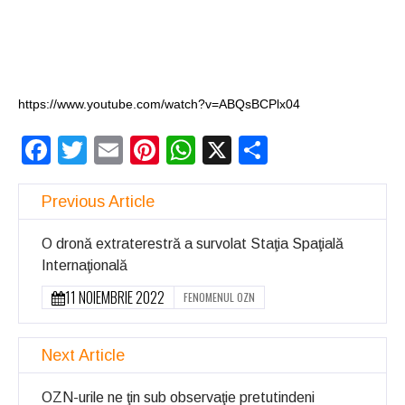
Structurile
enigmatice de la
Gobelki Tepe din
Turcia
https://www.youtube.com/watch?v=ABQsBCPlx04
Facebook
Twitter
Email
Pinterest
WhatsApp
X
Partajeaz
Previous Article
O dronă extraterestră a survolat Staţia Spaţială
Internaţională
11 NOIEMBRIE 2022
FENOMENUL OZN
Next Article
OZN-urile ne ţin sub observaţie pretutindeni