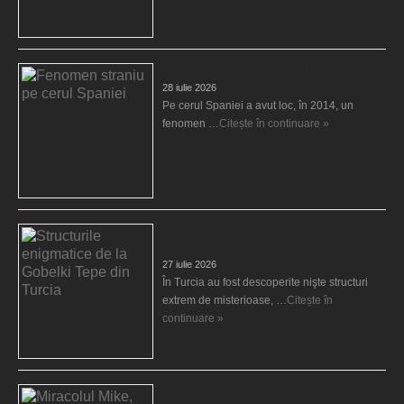
Fenomen straniu pe cerul Spaniei
28 iulie 2026
Pe cerul Spaniei a avut loc, în 2014, un
fenomen …
Citește în continuare »
Structurile enigmatice de la Gobelki Tepe din
Turcia
27 iulie 2026
În Turcia au fost descoperite nişte structuri
extrem de misterioase, …
Citește în
continuare »
Miracolul Mike, cocoşul care a trăit 18 luni