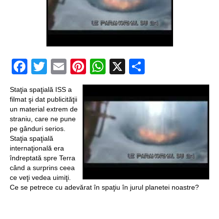
un craniu de
dinozaur Mongoliei
Mulţi soldaţi
Facebook
Twitter
Email
Pinterest
WhatsApp
X
Partajeaz
canadieni sunt
stresaţi psihologic
Staţia spaţială ISS a
Timna Park şi
filmat şi dat publicităţii
un material extrem de
Minele regelui
straniu, care ne pune
pe gânduri serios.
Solomon
Staţia spaţială
internaţională era
Salvat de la înec de
îndreptată spre Terra
când a surprins ceea
fiinţe verzi
ce veţi vedea uimiţi.
Fenomen straniu pe
Ce se petrece cu adevărat în spaţiu în jurul planetei noastre?
cerul Spaniei