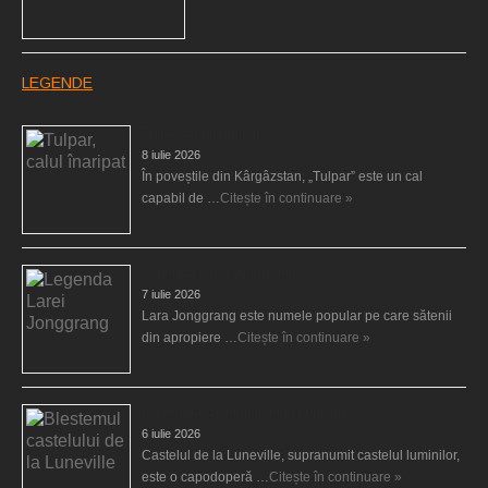
LEGENDE
Tulpar, calul înaripat
8 iulie 2026
În poveștile din Kârgâzstan, „Tulpar” este un cal
capabil de …
Citește în continuare »
Legenda Larei Jonggrang
7 iulie 2026
Lara Jonggrang este numele popular pe care sătenii
din apropiere …
Citește în continuare »
Blestemul castelului de la Luneville
6 iulie 2026
Castelul de la Luneville, supranumit castelul luminilor,
este o capodoperă …
Citește în continuare »