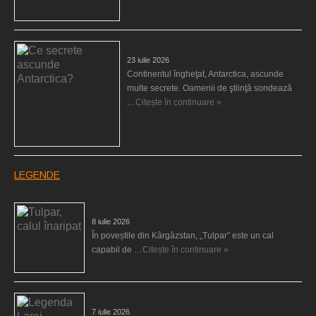
Ce secrete ascunde Antarctica?
23 iulie 2026
Continentul îngheţat, Antarctica, ascunde
multe secrete. Oamenii de ştiinţă sondează
…
Citește în continuare »
LEGENDE
Tulpar, calul înaripat
8 iulie 2026
În poveștile din Kârgâzstan, „Tulpar” este un cal
capabil de …
Citește în continuare »
Legenda Larei Jonggrang
7 iulie 2026