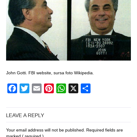
un craniu de
dinozaur Mongoliei
Mulţi soldaţi
canadieni sunt
stresaţi psihologic
Timna Park şi
John Gotti. FBI website, sursa foto Wikipedia.
Minele regelui
Facebook
Twitter
Email
Pinterest
WhatsApp
X
Partajeaz
Solomon
Salvat de la înec de
fiinţe verzi
LEAVE A REPLY
Fenomen straniu pe
Your email address will not be published. Required fields are
cerul Spaniei
marked
( required )