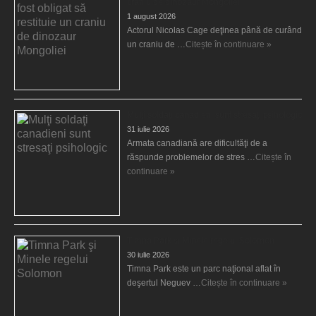
craniu de dinozaur Mongoliei
1 august 2026
Actorul Nicolas Cage deţinea până de curând
un craniu de …
Citește în continuare »
Mulţi soldaţi canadieni sunt stresaţi psihologic
31 iulie 2026
Armata canadiană are dificultăţi de a
răspunde problemelor de stres …
Citește în
continuare »
Timna Park şi Minele regelui Solomon
30 iulie 2026
Timna Park este un parc naţional aflat în
deşertul Neguev …
Citește în continuare »