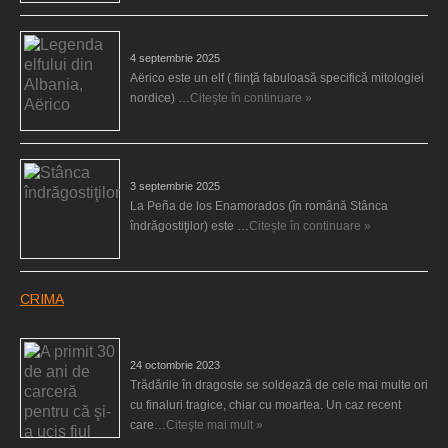
Legenda elfului din Albania, Aërico
4 septembrie 2025
Aërico este un elf ( fiinţă fabuloasă specifică mitologiei
nordice) …
Citește în continuare »
Stânca îndrăgostiţilor
3 septembrie 2025
La Peña de los Enamorados (în română Stânca
îndrăgostiţilor) este …
Citește în continuare »
CRIMA
A primit 30 de ani de carceră pentru că şi-a ucis fiul
24 octombrie 2023
Trădările în dragoste se soldează de cele mai multe ori
cu finaluri tragice, chiar cu moartea. Un caz recent
care…
Citeşte mai mult »