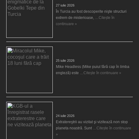
27 iulie 2026
În Turcia au fost descoperite nişte structuri
extrem de misterioase, …
Citește în
continuare »
Miracolul Mike, cocoşul care a trăit 18 luni
fără cap
25 iulie 2026
Mike Headless (Mike puiul fără cap în limba
engleză) este …
Citește în continuare »
KGB-ul a înregistrat rasele extraterestre care
ne vizitează planeta
24 iulie 2026
Extratereştrii au vizitat şi vizitează non stop
planeta noastră. Sunt …
Citește în continuare
»