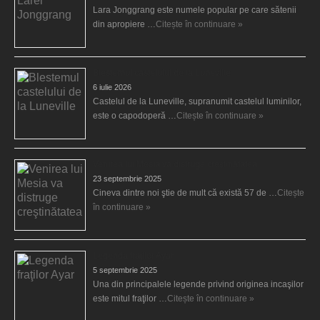
Lara Jonggrang este numele popular pe care sătenii
din apropiere …
Citește în continuare »
Blestemul castelului de la Luneville
6 iulie 2026
Castelul de la Luneville, supranumit castelul luminilor,
este o capodoperă …
Citește în continuare »
Venirea lui Mesia va distruge creştinătatea
23 septembrie 2025
Cineva dintre noi ştie de mult că există 57 de …
Citește
în continuare »
Legenda fraţilor Ayar
5 septembrie 2025
Una din principalele legende privind originea incaşilor
este mitul fraţilor …
Citește în continuare »