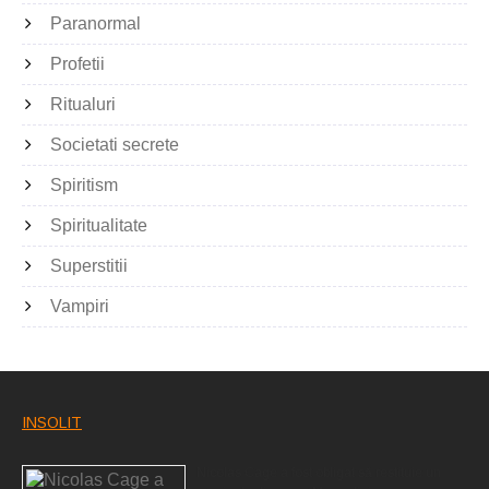
Paranormal
Profetii
Ritualuri
Societati secrete
Spiritism
Spiritualitate
Superstitii
Vampiri
INSOLIT
Nicolas Cage a fost obligat să restituie un