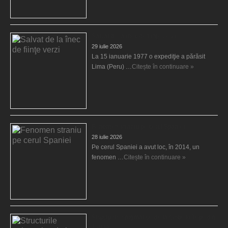
Salvat de la înec de fiinţe verzi
29 iulie 2026
La 15 ianuarie 1977 o expediţie a părăsit
Lima (Peru) …
Citește în continuare »
Fenomen straniu pe cerul Spaniei
28 iulie 2026
Pe cerul Spaniei a avut loc, în 2014, un
fenomen …
Citește în continuare »
Structurile enigmatice de la Gobelki Tepe din
Turcia