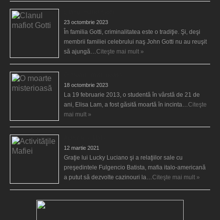
Clanul mafiot Gotti
23 octombrie 2023
În familia Gotti, criminalitatea este o tradiţie. Şi, deşi
membrii familiei celebrului naş John Gotti nu au reuşit
să ajungă…
Citeşte mai mult »
O moarte misterioasă
18 octombrie 2023
La 19 februarie 2013, o studentă în vârstă de 21 de
ani, Elisa Lam, a fost găsită moartă în incinta…
Citeşte
mai mult »
Activităţile Mafiei
12 martie 2021
Graţie lui Lucky Luciano şi a relaţiilor sale cu
preşedintele Fulgencio Batista, mafia italo-americană
a putut să dezvolte cazinouri la…
Citeşte mai mult »