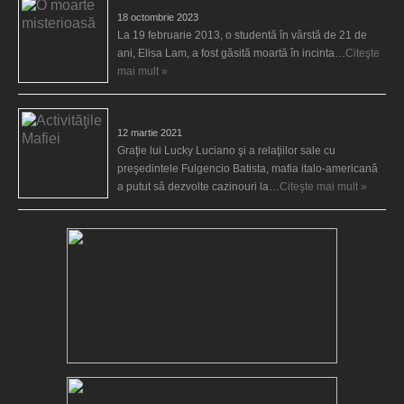
18 octombrie 2023
La 19 februarie 2013, o studentă în vârstă de 21 de
ani, Elisa Lam, a fost găsită moartă în incinta…
Citeşte
mai mult »
Activităţile Mafiei
12 martie 2021
Graţie lui Lucky Luciano şi a relaţiilor sale cu
preşedintele Fulgencio Batista, mafia italo-americană
a putut să dezvolte cazinouri la…
Citeşte mai mult »