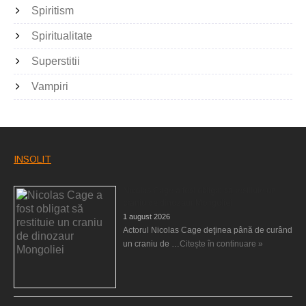
Spiritism
Spiritualitate
Superstitii
Vampiri
INSOLIT
Nicolas Cage a fost obligat să restituie un
craniu de dinozaur Mongoliei
1 august 2026
Actorul Nicolas Cage deţinea până de curând
un craniu de …
Citește în continuare »