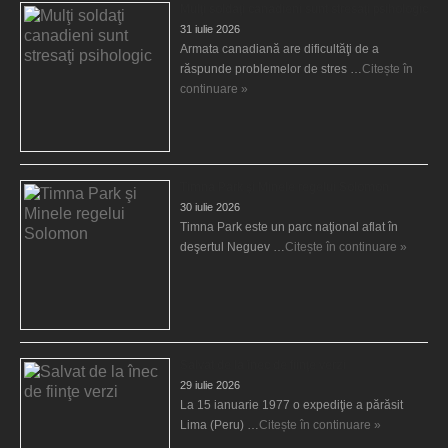
Mulţi soldaţi canadieni sunt stresaţi psihologic
31 iulie 2026
Armata canadiană are dificultăţi de a
răspunde problemelor de stres …
Citește în
continuare »
Timna Park şi Minele regelui Solomon
30 iulie 2026
Timna Park este un parc naţional aflat în
deşertul Neguev …
Citește în continuare »
Salvat de la înec de fiinţe verzi
29 iulie 2026
La 15 ianuarie 1977 o expediţie a părăsit
Lima (Peru) …
Citește în continuare »