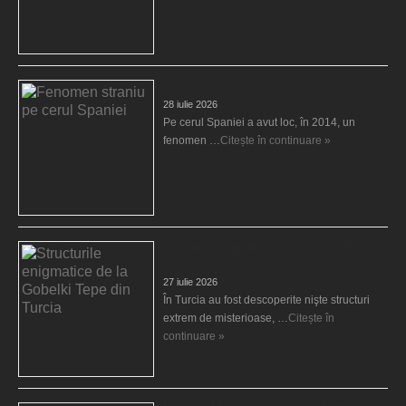
Fenomen straniu pe cerul Spaniei
28 iulie 2026
Pe cerul Spaniei a avut loc, în 2014, un
fenomen …
Citește în continuare »
Structurile enigmatice de la Gobelki Tepe din
Turcia
27 iulie 2026
În Turcia au fost descoperite nişte structuri
extrem de misterioase, …
Citește în
continuare »