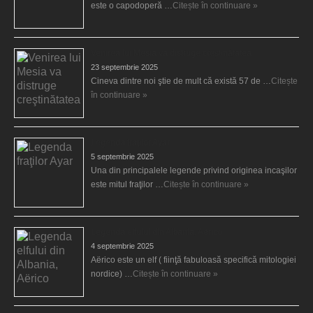
este o capodoperă …
Citește în continuare »
Venirea lui Mesia va distruge creştinătatea
23 septembrie 2025
Cineva dintre noi ştie de mult că există 57 de …
Citește
în continuare »
Legenda fraţilor Ayar
5 septembrie 2025
Una din principalele legende privind originea incaşilor
este mitul fraţilor …
Citește în continuare »
Legenda elfului din Albania, Aërico
4 septembrie 2025
Aërico este un elf ( fiinţă fabuloasă specifică mitologiei
nordice) …
Citește în continuare »