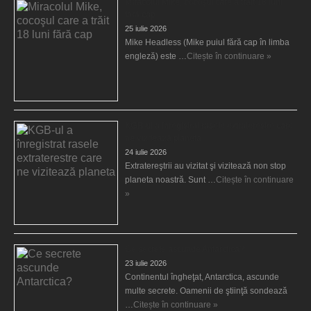
Miracolul Mike, cocoşul care a trăit 18 luni
fără cap
25 iulie 2026
Mike Headless (Mike puiul fără cap în limba
engleză) este …
Citește în continuare »
KGB-ul a înregistrat rasele extraterestre care
ne vizitează planeta
24 iulie 2026
Extratereştrii au vizitat şi vizitează non stop
planeta noastră. Sunt …
Citește în continuare
»
Ce secrete ascunde Antarctica?
23 iulie 2026
Continentul îngheţat, Antarctica, ascunde
multe secrete. Oamenii de ştiinţă sondează
…
Citește în continuare »