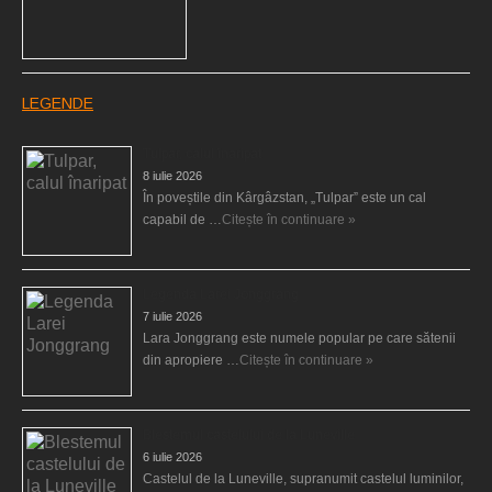
LEGENDE
Tulpar, calul înaripat
8 iulie 2026
În poveștile din Kârgâzstan, „Tulpar” este un cal
capabil de …
Citește în continuare »
Legenda Larei Jonggrang
7 iulie 2026
Lara Jonggrang este numele popular pe care sătenii
din apropiere …
Citește în continuare »
Blestemul castelului de la Luneville
6 iulie 2026
Castelul de la Luneville, supranumit castelul luminilor,