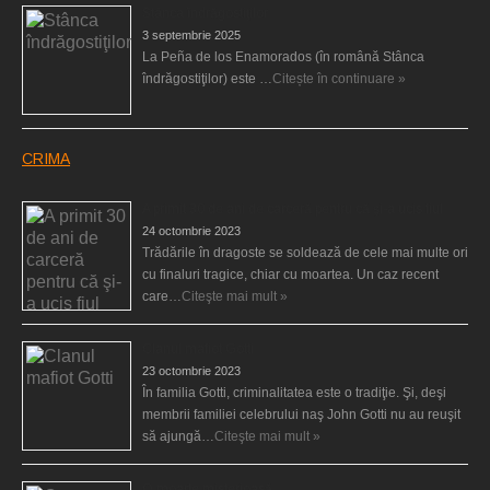
Stânca îndrăgostiţilor
3 septembrie 2025
La Peña de los Enamorados (în română Stânca
îndrăgostiţilor) este …
Citește în continuare »
CRIMA
A primit 30 de ani de carceră pentru că şi-a ucis fiul
24 octombrie 2023
Trădările în dragoste se soldează de cele mai multe ori
cu finaluri tragice, chiar cu moartea. Un caz recent
care…
Citeşte mai mult »
Clanul mafiot Gotti
23 octombrie 2023
În familia Gotti, criminalitatea este o tradiţie. Şi, deşi
membrii familiei celebrului naş John Gotti nu au reuşit
să ajungă…
Citeşte mai mult »
O moarte misterioasă